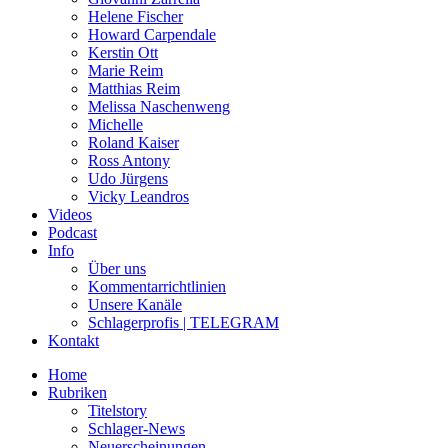
Helene Fischer
Howard Carpendale
Kerstin Ott
Marie Reim
Matthias Reim
Melissa Naschenweng
Michelle
Roland Kaiser
Ross Antony
Udo Jürgens
Vicky Leandros
Videos
Podcast
Info
Über uns
Kommentarrichtlinien
Unsere Kanäle
Schlagerprofis | TELEGRAM
Kontakt
Home
Rubriken
Titelstory
Schlager-News
Neuerscheinungen