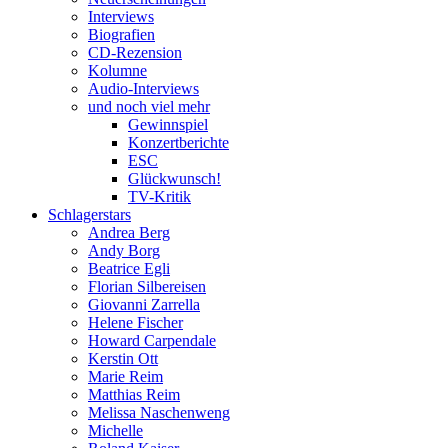
Interviews
Biografien
CD-Rezension
Kolumne
Audio-Interviews
und noch viel mehr
Gewinnspiel
Konzertberichte
ESC
Glückwunsch!
TV-Kritik
Schlagerstars
Andrea Berg
Andy Borg
Beatrice Egli
Florian Silbereisen
Giovanni Zarrella
Helene Fischer
Howard Carpendale
Kerstin Ott
Marie Reim
Matthias Reim
Melissa Naschenweng
Michelle