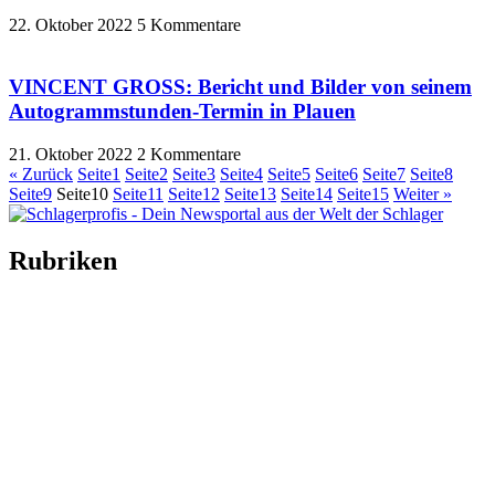
22. Oktober 2022
5 Kommentare
VINCENT GROSS: Bericht und Bilder von seinem
Autogrammstunden-Termin in Plauen
21. Oktober 2022
2 Kommentare
« Zurück
Seite
1
Seite
2
Seite
3
Seite
4
Seite
5
Seite
6
Seite
7
Seite
8
Seite
9
Seite
10
Seite
11
Seite
12
Seite
13
Seite
14
Seite
15
Weiter »
Rubriken
Titelstory
SchlagerNews
Neuerscheinungen
Interviews
Biographien
CD-Rezension
Kolumne
Audio-Interviews
und mehr…