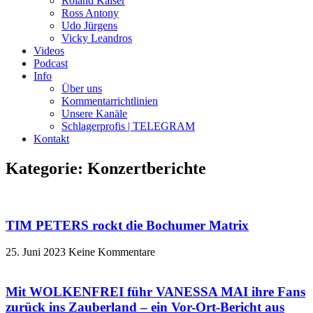
Roland Kaiser
Ross Antony
Udo Jürgens
Vicky Leandros
Videos
Podcast
Info
Über uns
Kommentarrichtlinien
Unsere Kanäle
Schlagerprofis | TELEGRAM
Kontakt
Kategorie: Konzertberichte
TIM PETERS rockt die Bochumer Matrix
25. Juni 2023
Keine Kommentare
Mit WOLKENFREI führ VANESSA MAI ihre Fans
zurück ins Zauberland – ein Vor-Ort-Bericht aus