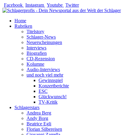
Zum
Facebook
Instagram
Youtube
Twitter
Inhalt
springen
Home
Rubriken
Titelstory
Schlager-News
Neuerscheinungen
Interviews
Biografien
CD-Rezension
Kolumne
Audio-Interviews
und noch viel mehr
Gewinnspiel
Konzertberichte
ESC
Glückwunsch!
TV-Kritik
Schlagerstars
Andrea Berg
Andy Borg
Beatrice Egli
Florian Silbereisen
Giovanni Zarrella