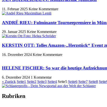
11. Februar 2025
Keine Kommentare
ANDRÉ RIEU: Fulminante Tourneepremiere in Mün
29. Januar 2025
Keine Kommentare
KERSTIN OTT: Tolles Amazon-„Herzstück“ Event zu
16. Dezember 2024
Keine Kommentare
HELENE FISCHER: So war die heutige Aufzeichnung 
6. Dezember 2024
1 Kommentar
« Zurück
Seite
1
Seite
2
Seite
3
Seite
4
Seite
5
Seite
6
Seite
7
Seite
8
Seite
Rubriken
Titelstory