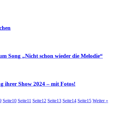
chen
m Song „Nicht schon wieder die Melodie“
ihrer Show 2024 – mit Fotos!
9
Seite
10
Seite
11
Seite
12
Seite
13
Seite
14
Seite
15
Weiter »