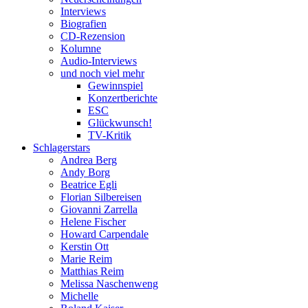
Interviews
Biografien
CD-Rezension
Kolumne
Audio-Interviews
und noch viel mehr
Gewinnspiel
Konzertberichte
ESC
Glückwunsch!
TV-Kritik
Schlagerstars
Andrea Berg
Andy Borg
Beatrice Egli
Florian Silbereisen
Giovanni Zarrella
Helene Fischer
Howard Carpendale
Kerstin Ott
Marie Reim
Matthias Reim
Melissa Naschenweng
Michelle