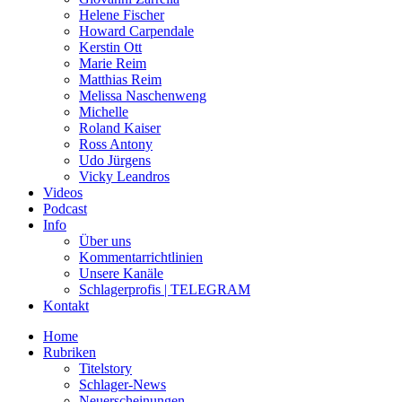
Helene Fischer
Howard Carpendale
Kerstin Ott
Marie Reim
Matthias Reim
Melissa Naschenweng
Michelle
Roland Kaiser
Ross Antony
Udo Jürgens
Vicky Leandros
Videos
Podcast
Info
Über uns
Kommentarrichtlinien
Unsere Kanäle
Schlagerprofis | TELEGRAM
Kontakt
Home
Rubriken
Titelstory
Schlager-News
Neuerscheinungen