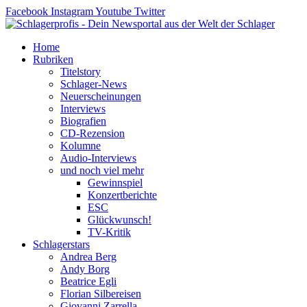
Zum
Facebook
Instagram
Youtube
Twitter
Inhalt
springen
Home
Rubriken
Titelstory
Schlager-News
Neuerscheinungen
Interviews
Biografien
CD-Rezension
Kolumne
Audio-Interviews
und noch viel mehr
Gewinnspiel
Konzertberichte
ESC
Glückwunsch!
TV-Kritik
Schlagerstars
Andrea Berg
Andy Borg
Beatrice Egli
Florian Silbereisen
Giovanni Zarrella