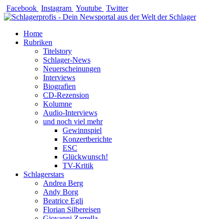
Zum
Facebook
Instagram
Youtube
Twitter
Inhalt
springen
Home
Rubriken
Titelstory
Schlager-News
Neuerscheinungen
Interviews
Biografien
CD-Rezension
Kolumne
Audio-Interviews
und noch viel mehr
Gewinnspiel
Konzertberichte
ESC
Glückwunsch!
TV-Kritik
Schlagerstars
Andrea Berg
Andy Borg
Beatrice Egli
Florian Silbereisen
Giovanni Zarrella