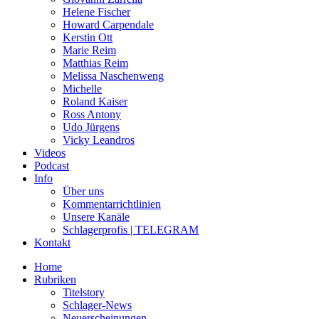
Helene Fischer
Howard Carpendale
Kerstin Ott
Marie Reim
Matthias Reim
Melissa Naschenweng
Michelle
Roland Kaiser
Ross Antony
Udo Jürgens
Vicky Leandros
Videos
Podcast
Info
Über uns
Kommentarrichtlinien
Unsere Kanäle
Schlagerprofis | TELEGRAM
Kontakt
Home
Rubriken
Titelstory
Schlager-News
Neuerscheinungen