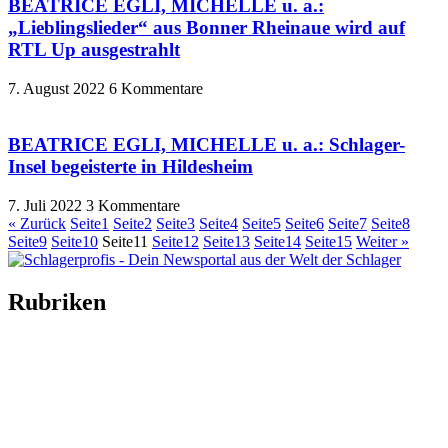
BEATRICE EGLI, MICHELLE u. a.:
„Lieblingslieder“ aus Bonner Rheinaue wird auf
RTL Up ausgestrahlt
7. August 2022
6 Kommentare
BEATRICE EGLI, MICHELLE u. a.: Schlager-
Insel begeisterte in Hildesheim
7. Juli 2022
3 Kommentare
« Zurück
Seite
1
Seite
2
Seite
3
Seite
4
Seite
5
Seite
6
Seite
7
Seite
8
Seite
9
Seite
10
Seite
11
Seite
12
Seite
13
Seite
14
Seite
15
Weiter »
Rubriken
Titelstory
SchlagerNews
Neuerscheinungen
Interviews
Biographien
CD-Rezension