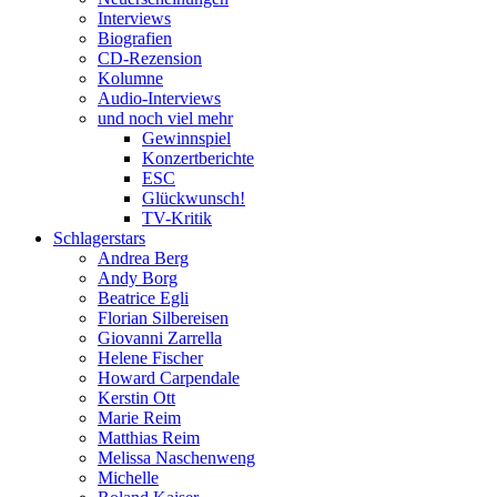
Interviews
Biografien
CD-Rezension
Kolumne
Audio-Interviews
und noch viel mehr
Gewinnspiel
Konzertberichte
ESC
Glückwunsch!
TV-Kritik
Schlagerstars
Andrea Berg
Andy Borg
Beatrice Egli
Florian Silbereisen
Giovanni Zarrella
Helene Fischer
Howard Carpendale
Kerstin Ott
Marie Reim
Matthias Reim
Melissa Naschenweng
Michelle