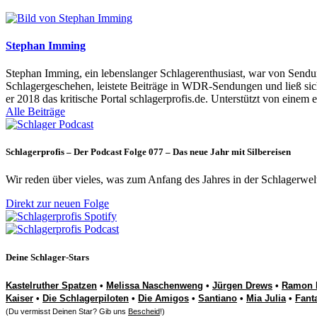
Stephan Imming
Stephan Imming, ein lebenslanger Schlagerenthusiast, war von Sendu
Schlagergeschehen, leistete Beiträge in WDR-Sendungen und ließ sich
er 2018 das kritische Portal schlagerprofis.de. Unterstützt von einem 
Alle Beiträge
Schlagerprofis – Der Podcast Folge 077 – Das neue Jahr mit Silbereisen
Wir reden über vieles, was zum Anfang des Jahres in der Schlagerwel
Direkt zur neuen Folge
Deine Schlager-Stars
Kastelruther Spatzen
•
Melissa Naschenweng
•
Jürgen Drews
•
Ramon 
Kaiser
•
Die Schlagerpiloten
•
Die Amigos
•
Santiano
•
Mia Julia
•
Fant
(Du vermisst Deinen Star? Gib uns
Bescheid
!)