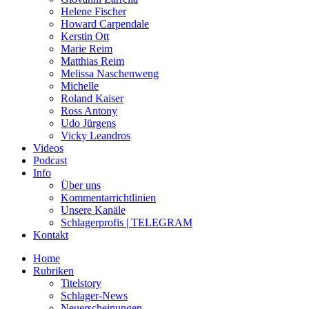
Helene Fischer
Howard Carpendale
Kerstin Ott
Marie Reim
Matthias Reim
Melissa Naschenweng
Michelle
Roland Kaiser
Ross Antony
Udo Jürgens
Vicky Leandros
Videos
Podcast
Info
Über uns
Kommentarrichtlinien
Unsere Kanäle
Schlagerprofis | TELEGRAM
Kontakt
Home
Rubriken
Titelstory
Schlager-News
Neuerscheinungen