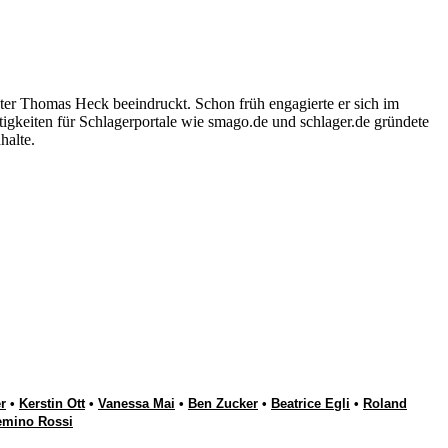
ter Thomas Heck beeindruckt. Schon früh engagierte er sich im
igkeiten für Schlagerportale wie smago.de und schlager.de gründete
halte.
r
•
Kerstin Ott
•
Vanessa Mai
•
Ben Zucker
•
Beatrice Egli
•
Roland
emino Rossi