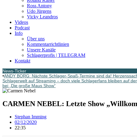
Roland Kaiser
Ross Antony
Udo Jürgens
Vicky Leandros
Videos
Podcast
Info
Über uns
Kommentarrichtlinien
Unsere Kanäle
Schlagerprofis | TELEGRAM
Kontakt
News-Ticker
•
ANDY BORG: Nächste Schlager-Spaß-Termine sind da! Herzenssach
Schlagerwelt auf Streaming – doch viele Schlagerfans bleiben auf de
bei „Die große Maus Show“
CARMEN NEBEL: Letzte Show „Willkom
Stephan Imming
02/12/2020
22:35