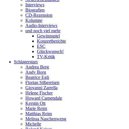
Interviews
Biografien
CD-Rezension
Kolumne
Audio-Interviews
und noch viel mehr
Gewinnspiel
Konzertberichte
ESC
Glückwunsch!
TV-Kritik
Schlagerstars
Andrea Berg
Andy Borg
Beatrice Egli
Florian Silbereisen
Giovanni Zarrella
Helene Fischer
Howard Carpendale
Kerstin Ott
Marie Reim
Matthias Reim
Melissa Naschenweng
Michelle