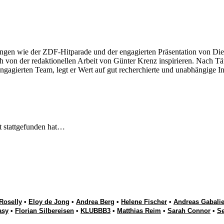
ngen wie der ZDF-Hitparade und der engagierten Präsentation von Die
 von der redaktionellen Arbeit von Günter Krenz inspirieren. Nach Tät
engagierten Team, legt er Wert auf gut recherchierte und unabhängige In
t stattgefunden hat…
Roselly
•
Eloy de Jong
•
Andrea Berg
•
Helene Fischer
•
Andreas Gabalie
asy
•
Florian Silbereisen
•
KLUBBB3
•
Matthias Reim
•
Sarah Connor
•
S