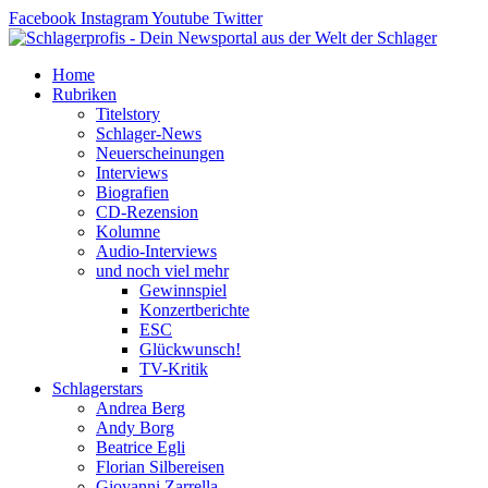
Zum
Facebook
Instagram
Youtube
Twitter
Inhalt
springen
Home
Rubriken
Titelstory
Schlager-News
Neuerscheinungen
Interviews
Biografien
CD-Rezension
Kolumne
Audio-Interviews
und noch viel mehr
Gewinnspiel
Konzertberichte
ESC
Glückwunsch!
TV-Kritik
Schlagerstars
Andrea Berg
Andy Borg
Beatrice Egli
Florian Silbereisen
Giovanni Zarrella