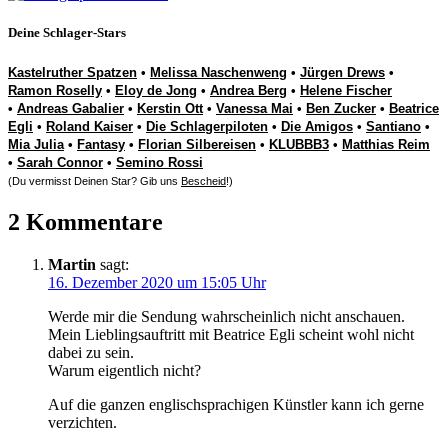
Deine Schlager-Stars
Kastelruther Spatzen
•
Melissa Naschenweng
•
Jürgen Drews
•
Ramon Roselly
•
Eloy de Jong
•
Andrea Berg
•
Helene Fischer
•
Andreas Gabalier
•
Kerstin Ott
•
Vanessa Mai
•
Ben Zucker
•
Beatrice
Egli
•
Roland Kaiser
•
Die Schlagerpiloten
•
Die Amigos
•
Santiano
•
Mia Julia
•
Fantasy
•
Florian Silbereisen
•
KLUBBB3
•
Matthias Reim
•
Sarah Connor
•
Semino Rossi
(Du vermisst Deinen Star? Gib uns
Bescheid
!)
2 Kommentare
Martin
sagt:
16. Dezember 2020 um 15:05 Uhr
Werde mir die Sendung wahrscheinlich nicht anschauen.
Mein Lieblingsauftritt mit Beatrice Egli scheint wohl nicht
dabei zu sein.
Warum eigentlich nicht?
Auf die ganzen englischsprachigen Künstler kann ich gerne
verzichten.