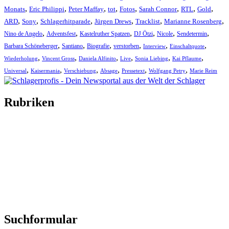
,
,
,
,
,
,
,
,
Monats
Eric Philippi
Peter Maffay
tot
Fotos
Sarah Connor
RTL
Gold
,
,
,
,
,
,
ARD
Sony
Schlagerhitparade
Jürgen Drews
Tracklist
Marianne Rosenberg
,
,
,
,
,
,
Nino de Angelo
Adventsfest
Kastelruther Spatzen
DJ Ötzi
Nicole
Sendetermin
,
,
,
,
,
,
Barbara Schöneberger
Santiano
Biografie
verstorben
Interview
Einschaltquote
,
,
,
,
,
,
Wiederholung
Vincent Gross
Daniela Alfinito
Live
Sonia Liebing
Kai Pflaume
,
,
,
,
,
,
Universal
Kaisermania
Verschiebung
Absage
Pressetext
Wolfgang Petry
Marie Reim
Rubriken
Titelstory
SchlagerNews
Neuerscheinungen
Interviews
Biographien
CD-Rezension
Kolumne
Audio-Interviews
und mehr…
Suchformular