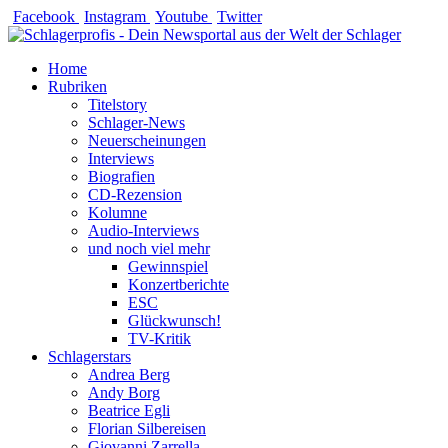
Zum
Facebook
Instagram
Youtube
Twitter
Inhalt
springen
Home
Rubriken
Titelstory
Schlager-News
Neuerscheinungen
Interviews
Biografien
CD-Rezension
Kolumne
Audio-Interviews
und noch viel mehr
Gewinnspiel
Konzertberichte
ESC
Glückwunsch!
TV-Kritik
Schlagerstars
Andrea Berg
Andy Borg
Beatrice Egli
Florian Silbereisen
Giovanni Zarrella