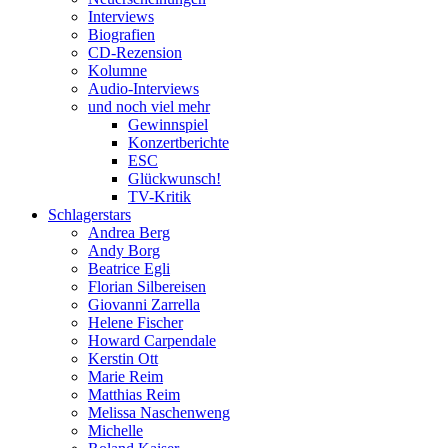
Interviews
Biografien
CD-Rezension
Kolumne
Audio-Interviews
und noch viel mehr
Gewinnspiel
Konzertberichte
ESC
Glückwunsch!
TV-Kritik
Schlagerstars
Andrea Berg
Andy Borg
Beatrice Egli
Florian Silbereisen
Giovanni Zarrella
Helene Fischer
Howard Carpendale
Kerstin Ott
Marie Reim
Matthias Reim
Melissa Naschenweng
Michelle