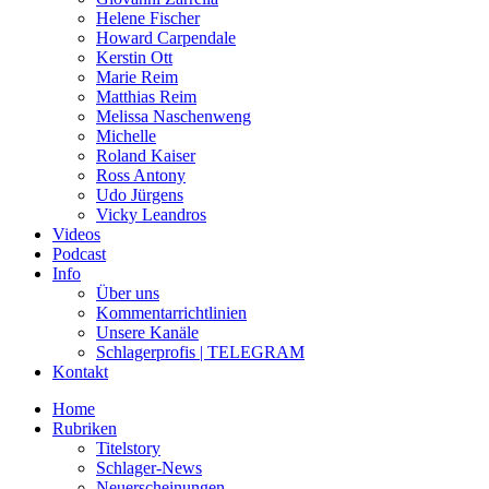
Helene Fischer
Howard Carpendale
Kerstin Ott
Marie Reim
Matthias Reim
Melissa Naschenweng
Michelle
Roland Kaiser
Ross Antony
Udo Jürgens
Vicky Leandros
Videos
Podcast
Info
Über uns
Kommentarrichtlinien
Unsere Kanäle
Schlagerprofis | TELEGRAM
Kontakt
Home
Rubriken
Titelstory
Schlager-News
Neuerscheinungen