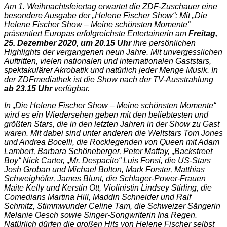
Am 1. Weihnachtsfeiertag erwartet die ZDF-Zuschauer eine
besondere Ausgabe der „Helene Fischer Show“: Mit „Die
Helene Fischer Show – Meine schönsten Momente“
präsentiert Europas erfolgreichste Entertainerin am
Freitag,
25. Dezember 2020, um 20.15 Uhr
ihre persönlichen
Highlights der vergangenen neun Jahre. Mit unvergesslichen
Auftritten, vielen nationalen und internationalen Gaststars,
spektakulärer Akrobatik und natürlich jeder Menge Musik. In
der ZDFmediathek ist die Show nach der TV-Ausstrahlung
ab 23.15 Uhr
verfügbar.
In „Die Helene Fischer Show – Meine schönsten Momente“
wird es ein Wiedersehen geben mit den beliebtesten und
größten Stars, die in den letzten Jahren in der Show zu Gast
waren. Mit dabei sind unter anderen die Weltstars Tom Jones
und Andrea Bocelli, die Rocklegenden von Queen mit Adam
Lambert, Barbara Schöneberger, Peter Maffay, „Backstreet
Boy“ Nick Carter, „Mr. Despacito“ Luis Fonsi, die US-Stars
Josh Groban und Michael Bolton, Mark Forster, Matthias
Schweighöfer, James Blunt, die Schlager-Power-Frauen
Maite Kelly und Kerstin Ott, Violinistin Lindsey Stirling, die
Comedians Martina Hill, Maddin Schneider und Ralf
Schmitz, Stimmwunder Celine Tam, die Schweizer Sängerin
Melanie Oesch sowie Singer-Songwriterin Ina Regen.
Natürlich dürfen die großen Hits von Helene Fischer selbst