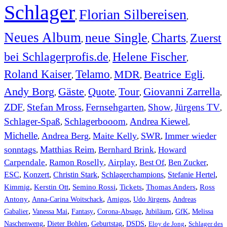
Schlager
Florian Silbereisen
,
,
Neues Album
neue Single
Charts
Zuerst
,
,
,
bei Schlagerprofis.de
Helene Fischer
,
,
Roland Kaiser
Telamo
MDR
Beatrice Egli
,
,
,
,
Andy Borg
Gäste
Quote
Tour
Giovanni Zarrella
,
,
,
,
,
ZDF
Stefan Mross
Fernsehgarten
Show
Jürgens TV
,
,
,
,
,
Schlager-Spaß
Schlagerbooom
Andrea Kiewel
,
,
,
Michelle
Andrea Berg
Maite Kelly
SWR
Immer wieder
,
,
,
,
sonntags
Matthias Reim
Bernhard Brink
Howard
,
,
,
Carpendale
Ramon Roselly
Airplay
Best Of
Ben Zucker
,
,
,
,
,
ESC
,
Konzert
,
Christin Stark
,
Schlagerchampions
,
Stefanie Hertel
,
Kimmig
,
Kerstin Ott
,
,
,
,
Semino Rossi
Tickets
Thomas Anders
Ross
,
,
,
,
Antony
Anna-Carina Woitschack
Amigos
Udo Jürgens
Andreas
,
,
,
,
,
,
Gabalier
Vanessa Mai
Fantasy
Corona-Absage
Jubiläum
GfK
Melissa
,
,
,
,
,
Naschenweng
Dieter Bohlen
Geburtstag
DSDS
Eloy de Jong
Schlager des