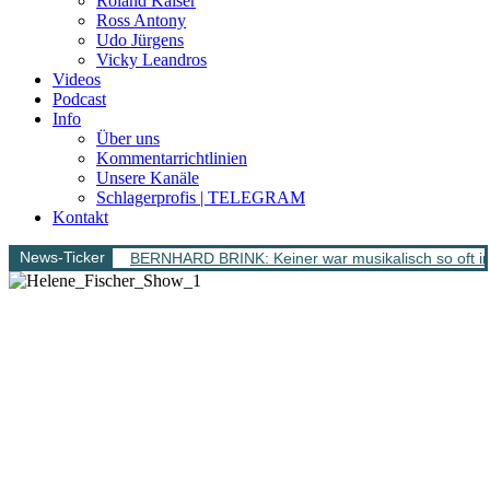
Roland Kaiser
Ross Antony
Udo Jürgens
Vicky Leandros
Videos
Podcast
Info
Über uns
Kommentarrichtlinien
Unsere Kanäle
Schlagerprofis | TELEGRAM
Kontakt
News-Ticker
BERNHARD BRINK: Keiner war musikalisch so oft im