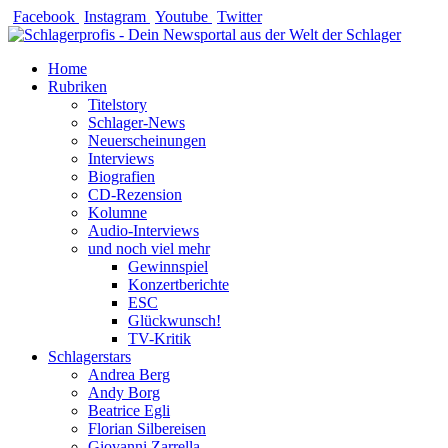
Zum
Facebook
Instagram
Youtube
Twitter
Inhalt
springen
Home
Rubriken
Titelstory
Schlager-News
Neuerscheinungen
Interviews
Biografien
CD-Rezension
Kolumne
Audio-Interviews
und noch viel mehr
Gewinnspiel
Konzertberichte
ESC
Glückwunsch!
TV-Kritik
Schlagerstars
Andrea Berg
Andy Borg
Beatrice Egli
Florian Silbereisen
Giovanni Zarrella