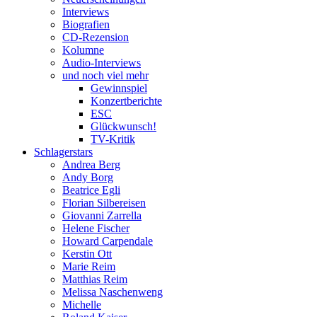
Interviews
Biografien
CD-Rezension
Kolumne
Audio-Interviews
und noch viel mehr
Gewinnspiel
Konzertberichte
ESC
Glückwunsch!
TV-Kritik
Schlagerstars
Andrea Berg
Andy Borg
Beatrice Egli
Florian Silbereisen
Giovanni Zarrella
Helene Fischer
Howard Carpendale
Kerstin Ott
Marie Reim
Matthias Reim
Melissa Naschenweng
Michelle