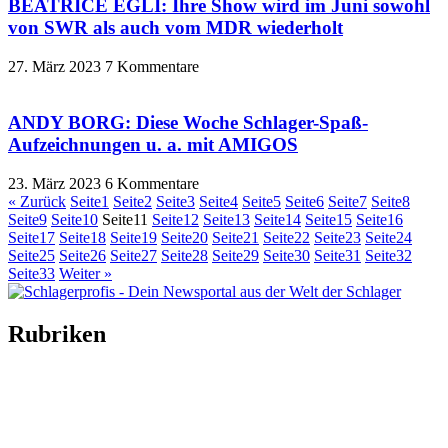
BEATRICE EGLI: Ihre Show wird im Juni sowohl
von SWR als auch vom MDR wiederholt
27. März 2023
7 Kommentare
ANDY BORG: Diese Woche Schlager-Spaß-
Aufzeichnungen u. a. mit AMIGOS
23. März 2023
6 Kommentare
« Zurück
Seite
1
Seite
2
Seite
3
Seite
4
Seite
5
Seite
6
Seite
7
Seite
8
Seite
9
Seite
10
Seite
11
Seite
12
Seite
13
Seite
14
Seite
15
Seite
16
Seite
17
Seite
18
Seite
19
Seite
20
Seite
21
Seite
22
Seite
23
Seite
24
Seite
25
Seite
26
Seite
27
Seite
28
Seite
29
Seite
30
Seite
31
Seite
32
Seite
33
Weiter »
Rubriken
Titelstory
SchlagerNews
Neuerscheinungen
Interviews