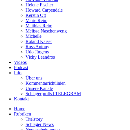
Helene Fischer
Howard Carpendale
Kerstin Ott
Marie Reim
Matthias Reim
Melissa Naschenweng
Michelle
Roland Kaiser
Ross Antony
Udo Jürgens
Vicky Leandros
Videos
Podcast
Info
Über uns
Kommentarrichtlinien
Unsere Kanäle
Schlagerprofis | TELEGRAM
Kontakt
Home
Rubriken
Titelstory
Schlager-News
Neuerscheinungen