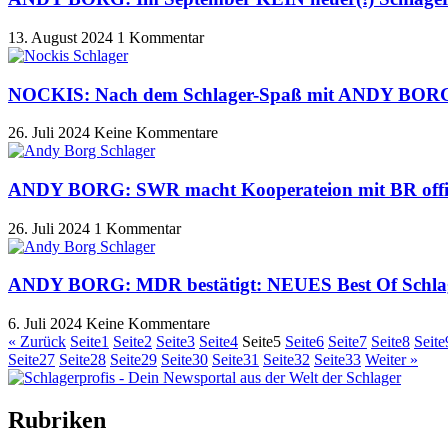
13. August 2024
1 Kommentar
NOCKIS: Nach dem Schlager-Spaß mit ANDY BORG 
26. Juli 2024
Keine Kommentare
ANDY BORG: SWR macht Kooperateion mit BR offiz
26. Juli 2024
1 Kommentar
ANDY BORG: MDR bestätigt: NEUES Best Of Schlager
6. Juli 2024
Keine Kommentare
« Zurück
Seite
1
Seite
2
Seite
3
Seite
4
Seite
5
Seite
6
Seite
7
Seite
8
Seite
Seite
27
Seite
28
Seite
29
Seite
30
Seite
31
Seite
32
Seite
33
Weiter »
Rubriken