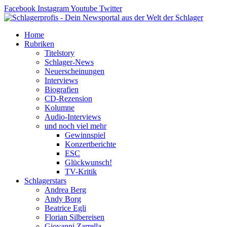
Zum
Facebook
Instagram
Youtube
Twitter
Inhalt
springen
Home
Rubriken
Titelstory
Schlager-News
Neuerscheinungen
Interviews
Biografien
CD-Rezension
Kolumne
Audio-Interviews
und noch viel mehr
Gewinnspiel
Konzertberichte
ESC
Glückwunsch!
TV-Kritik
Schlagerstars
Andrea Berg
Andy Borg
Beatrice Egli
Florian Silbereisen
Giovanni Zarrella