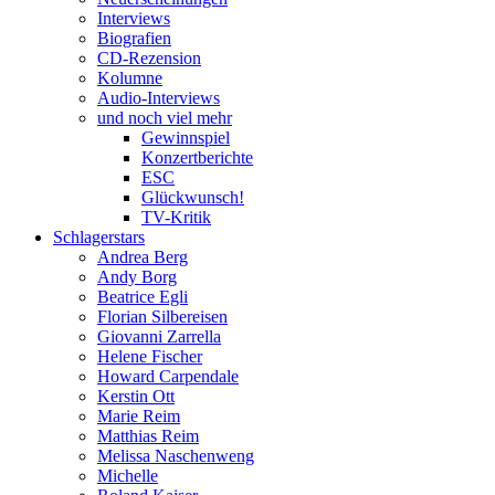
Interviews
Biografien
CD-Rezension
Kolumne
Audio-Interviews
und noch viel mehr
Gewinnspiel
Konzertberichte
ESC
Glückwunsch!
TV-Kritik
Schlagerstars
Andrea Berg
Andy Borg
Beatrice Egli
Florian Silbereisen
Giovanni Zarrella
Helene Fischer
Howard Carpendale
Kerstin Ott
Marie Reim
Matthias Reim
Melissa Naschenweng
Michelle