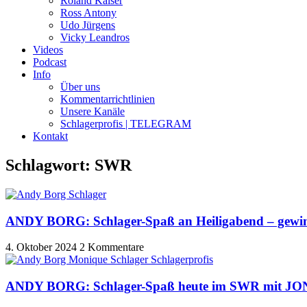
Roland Kaiser
Ross Antony
Udo Jürgens
Vicky Leandros
Videos
Podcast
Info
Über uns
Kommentarrichtlinien
Unsere Kanäle
Schlagerprofis | TELEGRAM
Kontakt
Schlagwort: SWR
ANDY BORG: Schlager-Spaß an Heiligabend – ge
4. Oktober 2024
2 Kommentare
ANDY BORG: Schlager-Spaß heute im SWR mit JON