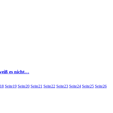
eiß es nicht…
18
Seite
19
Seite
20
Seite
21
Seite
22
Seite
23
Seite
24
Seite
25
Seite
26