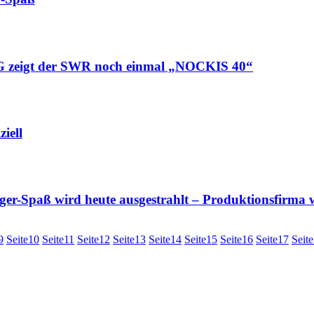
zeigt der SWR noch einmal „NOCKIS 40“
iell
-Spaß wird heute ausgestrahlt – Produktionsfirma w
9
Seite
10
Seite
11
Seite
12
Seite
13
Seite
14
Seite
15
Seite
16
Seite
17
Seite