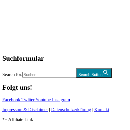
Titelstory
SchlagerNews
Neuerscheinungen
Interviews
Biographien
CD-Rezension
Kolumne
Audio-Interviews
und mehr…
Suchformular
Search for:
Search Button
Folgt uns!
Facebook
Twitter
Youtube
Instagram
Impressum & Disclaimer
|
Datenschutzerklärung
|
Kontakt
*= Affiliate Link