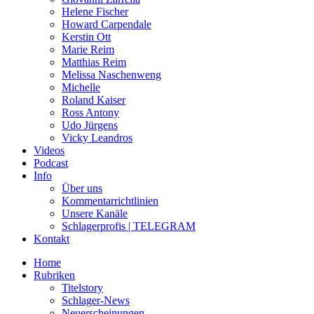
Helene Fischer
Howard Carpendale
Kerstin Ott
Marie Reim
Matthias Reim
Melissa Naschenweng
Michelle
Roland Kaiser
Ross Antony
Udo Jürgens
Vicky Leandros
Videos
Podcast
Info
Über uns
Kommentarrichtlinien
Unsere Kanäle
Schlagerprofis | TELEGRAM
Kontakt
Home
Rubriken
Titelstory
Schlager-News
Neuerscheinungen