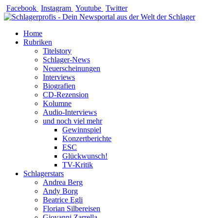
Zum
Facebook
Instagram
Youtube
Twitter
Inhalt
springen
Home
Rubriken
Titelstory
Schlager-News
Neuerscheinungen
Interviews
Biografien
CD-Rezension
Kolumne
Audio-Interviews
und noch viel mehr
Gewinnspiel
Konzertberichte
ESC
Glückwunsch!
TV-Kritik
Schlagerstars
Andrea Berg
Andy Borg
Beatrice Egli
Florian Silbereisen
Giovanni Zarrella