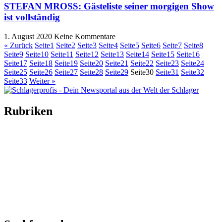
STEFAN MROSS: Gästeliste seiner morgigen Show
ist vollständig
1. August 2020
Keine Kommentare
« Zurück
Seite
1
Seite
2
Seite
3
Seite
4
Seite
5
Seite
6
Seite
7
Seite
8
Seite
9
Seite
10
Seite
11
Seite
12
Seite
13
Seite
14
Seite
15
Seite
16
Seite
17
Seite
18
Seite
19
Seite
20
Seite
21
Seite
22
Seite
23
Seite
24
Seite
25
Seite
26
Seite
27
Seite
28
Seite
29
Seite
30
Seite
31
Seite
32
Seite
33
Weiter »
Rubriken
Titelstory
SchlagerNews
Neuerscheinungen
Interviews
Biographien
CD-Rezension
Kolumne
Audio-Interviews
und mehr…