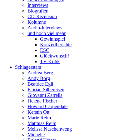
Interviews
Biografien
CD-Rezension
Kolumne
Audio-Interviews
und noch viel mehr
Gewinnspiel
Konzertberichte
ESC
Glückwunsch!
TV-Kritik
Schlagerstars
Andrea Berg
Andy Borg
Beatrice Egli
Florian Silbereisen
Giovanni Zarrella
Helene Fischer
Howard Carpendale
Kerstin Ott
Marie Reim
Matthias Reim
Melissa Naschenweng
Michelle