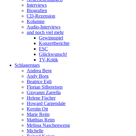
Interviews
Biografien
CD-Rezension
Kolumne
Audio-Interviews
und noch viel mehr
Gewinnspiel
Konzertberichte
ESC
Glückwunsch!
TV-Kritik
Schlagerstars
Andrea Berg
Andy Borg
Beatrice Egli
Florian Silbereisen
Giovanni Zarrella
Helene Fischer
Howard Carpendale
Kerstin Ott
Marie Reim
Matthias Reim
Melissa Naschenweng
Michelle