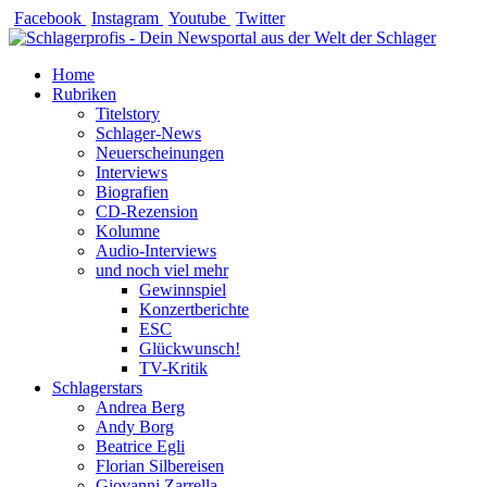
Zum
Facebook
Instagram
Youtube
Twitter
Inhalt
springen
Home
Rubriken
Titelstory
Schlager-News
Neuerscheinungen
Interviews
Biografien
CD-Rezension
Kolumne
Audio-Interviews
und noch viel mehr
Gewinnspiel
Konzertberichte
ESC
Glückwunsch!
TV-Kritik
Schlagerstars
Andrea Berg
Andy Borg
Beatrice Egli
Florian Silbereisen
Giovanni Zarrella