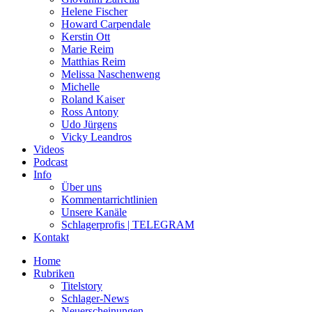
Helene Fischer
Howard Carpendale
Kerstin Ott
Marie Reim
Matthias Reim
Melissa Naschenweng
Michelle
Roland Kaiser
Ross Antony
Udo Jürgens
Vicky Leandros
Videos
Podcast
Info
Über uns
Kommentarrichtlinien
Unsere Kanäle
Schlagerprofis | TELEGRAM
Kontakt
Home
Rubriken
Titelstory
Schlager-News
Neuerscheinungen