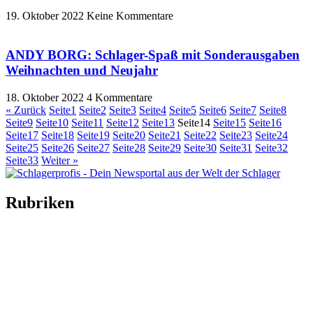
19. Oktober 2022
Keine Kommentare
ANDY BORG: Schlager-Spaß mit Sonderausgaben
Weihnachten und Neujahr
18. Oktober 2022
4 Kommentare
« Zurück
Seite
1
Seite
2
Seite
3
Seite
4
Seite
5
Seite
6
Seite
7
Seite
8
Seite
9
Seite
10
Seite
11
Seite
12
Seite
13
Seite
14
Seite
15
Seite
16
Seite
17
Seite
18
Seite
19
Seite
20
Seite
21
Seite
22
Seite
23
Seite
24
Seite
25
Seite
26
Seite
27
Seite
28
Seite
29
Seite
30
Seite
31
Seite
32
Seite
33
Weiter »
Rubriken
Titelstory
SchlagerNews
Neuerscheinungen
Interviews
Biographien
CD-Rezension
Kolumne