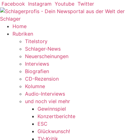
Zum
Facebook
Instagram
Youtube
Twitter
Inhalt
springen
Home
Rubriken
Titelstory
Schlager-News
Neuerscheinungen
Interviews
Biografien
CD-Rezension
Kolumne
Audio-Interviews
und noch viel mehr
Gewinnspiel
Konzertberichte
ESC
Glückwunsch!
TV-Kritik