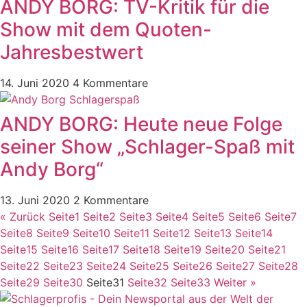
ANDY BORG: TV-Kritik für die
Show mit dem Quoten-
Jahresbestwert
14. Juni 2020
4 Kommentare
ANDY BORG: Heute neue Folge
seiner Show „Schlager-Spaß mit
Andy Borg“
13. Juni 2020
2 Kommentare
« Zurück
Seite
1
Seite
2
Seite
3
Seite
4
Seite
5
Seite
6
Seite
7
Seite
8
Seite
9
Seite
10
Seite
11
Seite
12
Seite
13
Seite
14
Seite
15
Seite
16
Seite
17
Seite
18
Seite
19
Seite
20
Seite
21
Seite
22
Seite
23
Seite
24
Seite
25
Seite
26
Seite
27
Seite
28
Seite
29
Seite
30
Seite
31
Seite
32
Seite
33
Weiter »