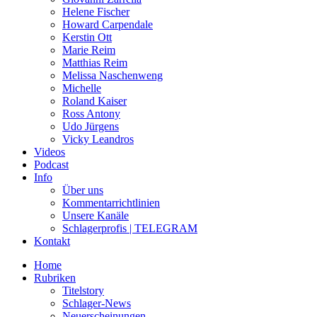
Helene Fischer
Howard Carpendale
Kerstin Ott
Marie Reim
Matthias Reim
Melissa Naschenweng
Michelle
Roland Kaiser
Ross Antony
Udo Jürgens
Vicky Leandros
Videos
Podcast
Info
Über uns
Kommentarrichtlinien
Unsere Kanäle
Schlagerprofis | TELEGRAM
Kontakt
Home
Rubriken
Titelstory
Schlager-News
Neuerscheinungen