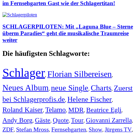
im Fernsehgarten Gast wie der Schlagertitan!
SCHLAGERPILOTEN: Mit „Laguna Blue – Sterne
überm Paradies“ geht die musikalische Traumreise
weiter
Die häufigsten Schlagworte:
Schlager
Florian Silbereisen
,
,
Neues Album
neue Single
Charts
Zuerst
,
,
,
bei Schlagerprofis.de
Helene Fischer
,
,
Roland Kaiser
Telamo
MDR
Beatrice Egli
,
,
,
,
Andy Borg
Gäste
Quote
Tour
Giovanni Zarrella
,
,
,
,
,
ZDF
Stefan Mross
Fernsehgarten
Show
Jürgens TV
,
,
,
,
,