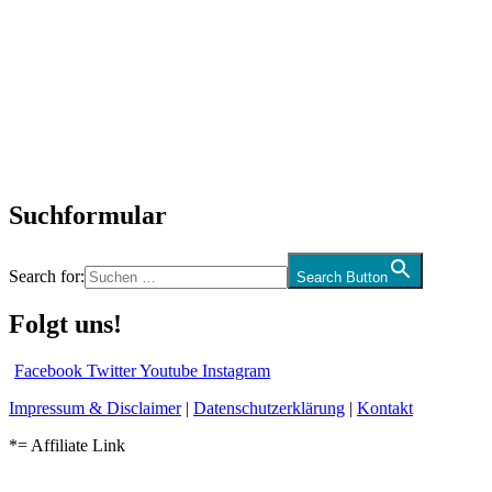
Titelstory
SchlagerNews
Neuerscheinungen
Interviews
Biographien
CD-Rezension
Kolumne
Audio-Interviews
und mehr…
Suchformular
Search for:
Search Button
Folgt uns!
Facebook
Twitter
Youtube
Instagram
Impressum & Disclaimer
|
Datenschutzerklärung
|
Kontakt
*= Affiliate Link