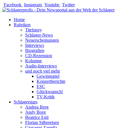
Zum
Facebook
Instagram
Youtube
Twitter
Inhalt
springen
Home
Rubriken
Titelstory
Schlager-News
Neuerscheinungen
Interviews
Biografien
CD-Rezension
Kolumne
Audio-Interviews
und noch viel mehr
Gewinnspiel
Konzertberichte
ESC
Glückwunsch!
TV-Kritik
Schlagerstars
Andrea Berg
Andy Borg
Beatrice Egli
Florian Silbereisen
Giovanni Zarrella