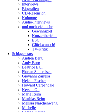
Interviews
Biografien
CD-Rezension
Kolumne
Audio-Interviews
und noch viel mehr
Gewinnspiel
Konzertberichte
ESC
Glückwunsch!
TV-Kritik
Schlagerstars
Andrea Berg
Andy Borg
Beatrice Egli
Florian Silbereisen
Giovanni Zarrella
Helene Fischer
Howard Carpendale
Kerstin Ott
Marie Reim
Matthias Reim
Melissa Naschenweng
Michelle