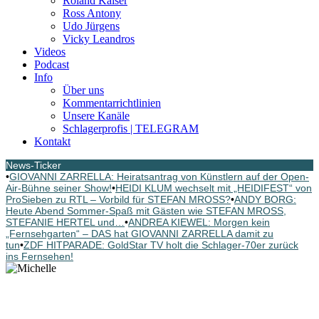
Roland Kaiser
Ross Antony
Udo Jürgens
Vicky Leandros
Videos
Podcast
Info
Über uns
Kommentarrichtlinien
Unsere Kanäle
Schlagerprofis | TELEGRAM
Kontakt
News-Ticker
•
GIOVANNI ZARRELLA: Heiratsantrag von Künstlern auf der Open-
Air-Bühne seiner Show!
•
HEIDI KLUM wechselt mit „HEIDIFEST“ von
ProSieben zu RTL – Vorbild für STEFAN MROSS?
•
ANDY BORG:
Heute Abend Sommer-Spaß mit Gästen wie STEFAN MROSS,
STEFANIE HERTEL und…
•
ANDREA KIEWEL: Morgen kein
„Fernsehgarten“ – DAS hat GIOVANNI ZARRELLA damit zu
tun
•
ZDF HITPARADE: GoldStar TV holt die Schlager-70er zurück
ins Fernsehen!