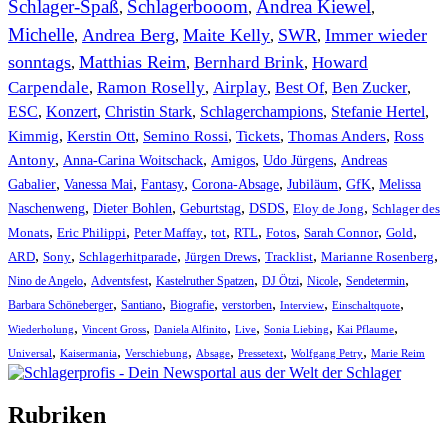
Schlager-Spaß
Schlagerbooom
Andrea Kiewel
,
,
,
Michelle
Andrea Berg
Maite Kelly
SWR
Immer wieder
,
,
,
,
sonntags
Matthias Reim
Bernhard Brink
Howard
,
,
,
Carpendale
Ramon Roselly
Airplay
Best Of
Ben Zucker
,
,
,
,
,
ESC
,
Konzert
,
Christin Stark
,
Schlagerchampions
,
Stefanie Hertel
,
Kimmig
,
Kerstin Ott
,
,
,
,
Semino Rossi
Tickets
Thomas Anders
Ross
,
,
,
,
Antony
Anna-Carina Woitschack
Amigos
Udo Jürgens
Andreas
,
,
,
,
,
,
Gabalier
Vanessa Mai
Fantasy
Corona-Absage
Jubiläum
GfK
Melissa
,
,
,
,
,
Naschenweng
Dieter Bohlen
Geburtstag
DSDS
Eloy de Jong
Schlager des
,
,
,
,
,
,
,
,
Monats
Eric Philippi
Peter Maffay
tot
RTL
Fotos
Sarah Connor
Gold
,
,
,
,
,
,
ARD
Sony
Schlagerhitparade
Jürgen Drews
Tracklist
Marianne Rosenberg
,
,
,
,
,
,
Nino de Angelo
Adventsfest
Kastelruther Spatzen
DJ Ötzi
Nicole
Sendetermin
,
,
,
,
,
,
Barbara Schöneberger
Santiano
Biografie
verstorben
Interview
Einschaltquote
,
,
,
,
,
,
Wiederholung
Vincent Gross
Daniela Alfinito
Live
Sonia Liebing
Kai Pflaume
,
,
,
,
,
,
Universal
Kaisermania
Verschiebung
Absage
Pressetext
Wolfgang Petry
Marie Reim
Rubriken