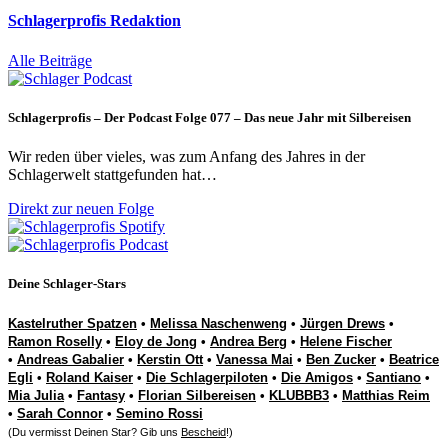
Schlagerprofis Redaktion
Alle Beiträge
Schlagerprofis – Der Podcast Folge 077 – Das neue Jahr mit Silbereisen
Wir reden über vieles, was zum Anfang des Jahres in der
Schlagerwelt stattgefunden hat…
Direkt zur neuen Folge
Deine Schlager-Stars
Kastelruther Spatzen
•
Melissa Naschenweng
•
Jürgen Drews
•
Ramon Roselly
•
Eloy de Jong
•
Andrea Berg
•
Helene Fischer
•
Andreas Gabalier
•
Kerstin Ott
•
Vanessa Mai
•
Ben Zucker
•
Beatrice
Egli
•
Roland Kaiser
•
Die Schlagerpiloten
•
Die Amigos
•
Santiano
•
Mia Julia
•
Fantasy
•
Florian Silbereisen
•
KLUBBB3
•
Matthias Reim
•
Sarah Connor
•
Semino Rossi
(Du vermisst Deinen Star? Gib uns
Bescheid
!)