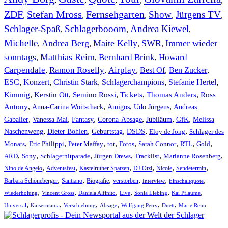
ZDF
Stefan Mross
Fernsehgarten
Show
Jürgens TV
,
,
,
,
,
Schlager-Spaß
Schlagerbooom
Andrea Kiewel
,
,
,
Michelle
Andrea Berg
Maite Kelly
SWR
Immer wieder
,
,
,
,
sonntags
Matthias Reim
Bernhard Brink
Howard
,
,
,
Carpendale
Ramon Roselly
Airplay
Best Of
Ben Zucker
,
,
,
,
,
ESC
,
Konzert
,
Christin Stark
,
Schlagerchampions
,
Stefanie Hertel
,
Kimmig
,
Kerstin Ott
,
,
,
,
Semino Rossi
Tickets
Thomas Anders
Ross
,
,
,
,
Antony
Anna-Carina Woitschack
Amigos
Udo Jürgens
Andreas
,
,
,
,
,
,
Gabalier
Vanessa Mai
Fantasy
Corona-Absage
Jubiläum
GfK
Melissa
,
,
,
,
,
Naschenweng
Dieter Bohlen
Geburtstag
DSDS
Eloy de Jong
Schlager des
,
,
,
,
,
,
,
,
Monats
Eric Philippi
Peter Maffay
tot
Fotos
Sarah Connor
RTL
Gold
,
,
,
,
,
,
ARD
Sony
Schlagerhitparade
Jürgen Drews
Tracklist
Marianne Rosenberg
,
,
,
,
,
,
Nino de Angelo
Adventsfest
Kastelruther Spatzen
DJ Ötzi
Nicole
Sendetermin
,
,
,
,
,
,
Barbara Schöneberger
Santiano
Biografie
verstorben
Interview
Einschaltquote
,
,
,
,
,
,
Wiederholung
Vincent Gross
Daniela Alfinito
Live
Sonia Liebing
Kai Pflaume
,
,
,
,
,
,
Universal
Kaisermania
Verschiebung
Absage
Wolfgang Petry
Duett
Marie Reim