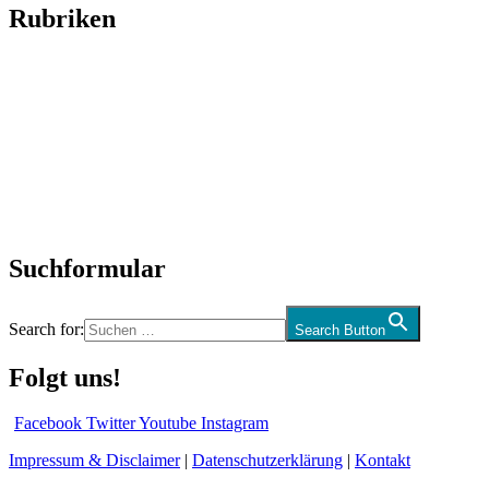
Rubriken
Titelstory
SchlagerNews
Neuerscheinungen
Interviews
Biographien
CD-Rezension
Kolumne
Audio-Interviews
und mehr…
Suchformular
Search for:
Search Button
Folgt uns!
Facebook
Twitter
Youtube
Instagram
Impressum & Disclaimer
|
Datenschutzerklärung
|
Kontakt