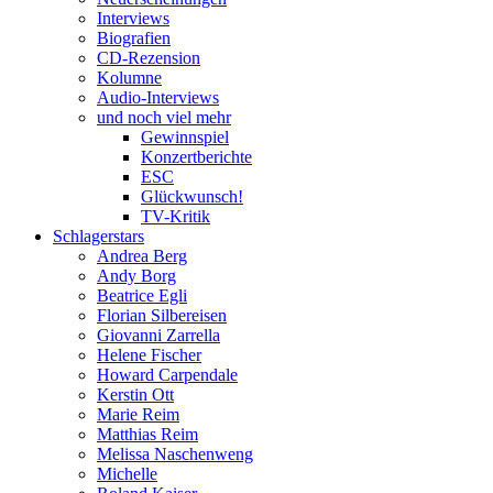
Interviews
Biografien
CD-Rezension
Kolumne
Audio-Interviews
und noch viel mehr
Gewinnspiel
Konzertberichte
ESC
Glückwunsch!
TV-Kritik
Schlagerstars
Andrea Berg
Andy Borg
Beatrice Egli
Florian Silbereisen
Giovanni Zarrella
Helene Fischer
Howard Carpendale
Kerstin Ott
Marie Reim
Matthias Reim
Melissa Naschenweng
Michelle