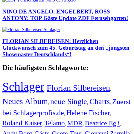
NINO DE ANGELO, ENGELBERT, ROSS
ANTONY: TOP Gäste Update ZDF Fernsehgarten!
FLORIAN SILBEREISEN: Herzlichen
Glückwunsch zum 45. Geburtstag an den „jüngsten
Showmaster Deutschlands“!
Die häufigsten Schlagworte:
Schlager
Florian Silbereisen
,
,
Neues Album
neue Single
Charts
Zuerst
,
,
,
bei Schlagerprofis.de
Helene Fischer
,
,
Roland Kaiser
Telamo
MDR
Beatrice Egli
,
,
,
,
Andy Borg
Gäste
Quote
Tour
Giovanni Zarrella
,
,
,
,
,