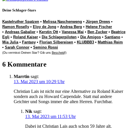
Deine Schlager-Stars
Kastelruther Spatzen
•
Melissa Naschenweng
•
Jürgen Drews
•
Ramon Roselly
•
Eloy de Jong
•
Andrea Berg
•
Helene Fischer
•
Andreas Gabalier
•
Kerstin Ott
•
Vanessa Mai
•
Ben Zucker
•
Beatrice
Egli
•
Roland Kaiser
•
Die Schlagerpiloten
•
Die Amigos
•
Santiano
•
Mia Julia
•
Fantasy
•
Florian Silbereisen
•
KLUBBB3
•
Matthias Reim
•
Sarah Connor
•
Semino Rossi
(Du vermisst Deinen Star? Gib uns
Bescheid
!)
6 Kommentare
Marrtin
sagt:
13. Mai 2023 um 10:29 Uhr
Christian Lais ist nicht nur eine Alternative zu Roland Kaiser
sondern auch zu Howard Carpendale. Statt mal andere
Geichter und Songs immer die alten Herren. Furchtbar.
Nik
sagt:
13. Mai 2023 um 11:53 Uhr
Dabei ist Christian Lais auch schon 59 Jahre alt.