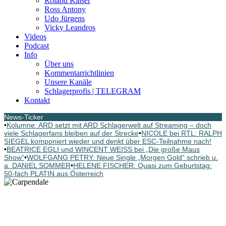
Roland Kaiser
Ross Antony
Udo Jürgens
Vicky Leandros
Videos
Podcast
Info
Über uns
Kommentarrichtlinien
Unsere Kanäle
Schlagerprofis | TELEGRAM
Kontakt
News-Ticker
•
Kolumne: ARD setzt mit ARD Schlagerwelt auf Streaming – doch
viele Schlagerfans bleiben auf der Strecke
•
NICOLE bei RTL: RALPH
SIEGEL komponiert wieder und denkt über ESC-Teilnahme nach!
•
BEATRICE EGLI und WINCENT WEISS bei „Die große Maus
Show“
•
WOLFGANG PETRY: Neue Single „Morgen Gold“ schrieb u.
a. DANIEL SOMMER
•
HELENE FISCHER: Quasi zum Geburtstag:
50-fach PLATIN aus Österreich