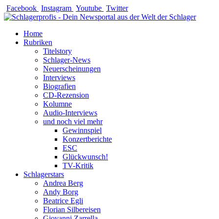
Zum
Facebook
Instagram
Youtube
Twitter
Inhalt
springen
Home
Rubriken
Titelstory
Schlager-News
Neuerscheinungen
Interviews
Biografien
CD-Rezension
Kolumne
Audio-Interviews
und noch viel mehr
Gewinnspiel
Konzertberichte
ESC
Glückwunsch!
TV-Kritik
Schlagerstars
Andrea Berg
Andy Borg
Beatrice Egli
Florian Silbereisen
Giovanni Zarrella