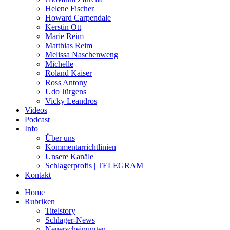
Helene Fischer
Howard Carpendale
Kerstin Ott
Marie Reim
Matthias Reim
Melissa Naschenweng
Michelle
Roland Kaiser
Ross Antony
Udo Jürgens
Vicky Leandros
Videos
Podcast
Info
Über uns
Kommentarrichtlinien
Unsere Kanäle
Schlagerprofis | TELEGRAM
Kontakt
Home
Rubriken
Titelstory
Schlager-News
Neuerscheinungen