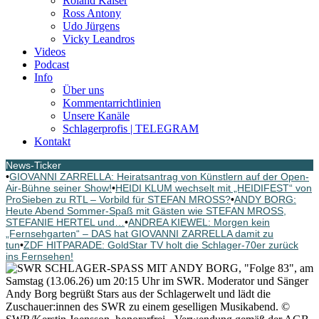
Roland Kaiser
Ross Antony
Udo Jürgens
Vicky Leandros
Videos
Podcast
Info
Über uns
Kommentarrichtlinien
Unsere Kanäle
Schlagerprofis | TELEGRAM
Kontakt
News-Ticker
•
GIOVANNI ZARRELLA: Heiratsantrag von Künstlern auf der Open-
Air-Bühne seiner Show!
•
HEIDI KLUM wechselt mit „HEIDIFEST“ von
ProSieben zu RTL – Vorbild für STEFAN MROSS?
•
ANDY BORG:
Heute Abend Sommer-Spaß mit Gästen wie STEFAN MROSS,
STEFANIE HERTEL und…
•
ANDREA KIEWEL: Morgen kein
„Fernsehgarten“ – DAS hat GIOVANNI ZARRELLA damit zu
tun
•
ZDF HITPARADE: GoldStar TV holt die Schlager-70er zurück
ins Fernsehen!