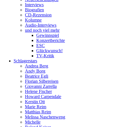
Interviews
Biografien
CD-Rezension
Kolumne
Audio-Interviews
und noch viel mehr
Gewinnspiel
Konzertberichte
ESC
Glückwunsch!
TV-Kritik
Schlagerstars
Andrea Berg
Andy Borg
Beatrice Egli
Florian Silbereisen
Giovanni Zarrella
Helene Fischer
Howard Carpendale
Kerstin Ott
Marie Reim
Matthias Reim
Melissa Naschenweng
Michelle