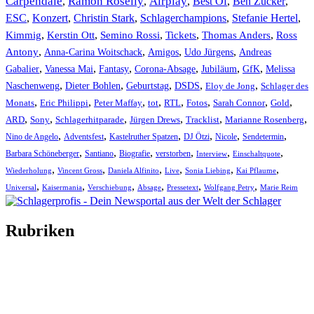
Carpendale
Ramon Roselly
Airplay
Best Of
Ben Zucker
,
,
,
,
,
ESC
,
Konzert
,
Christin Stark
,
Schlagerchampions
,
Stefanie Hertel
,
Kimmig
,
Kerstin Ott
,
,
,
,
Semino Rossi
Tickets
Thomas Anders
Ross
,
,
,
,
Antony
Anna-Carina Woitschack
Amigos
Udo Jürgens
Andreas
,
,
,
,
,
,
Gabalier
Vanessa Mai
Fantasy
Corona-Absage
Jubiläum
GfK
Melissa
,
,
,
,
,
Naschenweng
Dieter Bohlen
Geburtstag
DSDS
Eloy de Jong
Schlager des
,
,
,
,
,
,
,
,
Monats
Eric Philippi
Peter Maffay
tot
RTL
Fotos
Sarah Connor
Gold
,
,
,
,
,
,
ARD
Sony
Schlagerhitparade
Jürgen Drews
Tracklist
Marianne Rosenberg
,
,
,
,
,
,
Nino de Angelo
Adventsfest
Kastelruther Spatzen
DJ Ötzi
Nicole
Sendetermin
,
,
,
,
,
,
Barbara Schöneberger
Santiano
Biografie
verstorben
Interview
Einschaltquote
,
,
,
,
,
,
Wiederholung
Vincent Gross
Daniela Alfinito
Live
Sonia Liebing
Kai Pflaume
,
,
,
,
,
,
Universal
Kaisermania
Verschiebung
Absage
Pressetext
Wolfgang Petry
Marie Reim
Rubriken
Titelstory
SchlagerNews
Neuerscheinungen
Interviews
Biographien