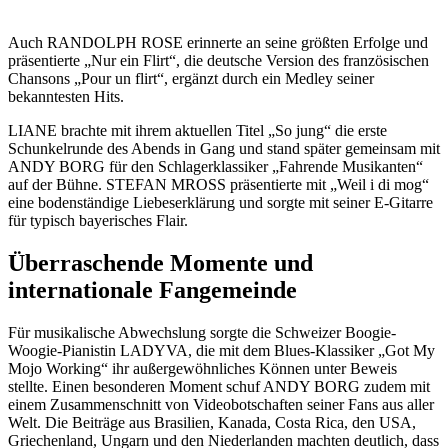
Auch RANDOLPH ROSE erinnerte an seine größten Erfolge und
präsentierte „Nur ein Flirt“, die deutsche Version des französischen
Chansons „Pour un flirt“, ergänzt durch ein Medley seiner
bekanntesten Hits.
LIANE brachte mit ihrem aktuellen Titel „So jung“ die erste
Schunkelrunde des Abends in Gang und stand später gemeinsam mit
ANDY BORG für den Schlagerklassiker „Fahrende Musikanten“
auf der Bühne. STEFAN MROSS präsentierte mit „Weil i di mog“
eine bodenständige Liebeserklärung und sorgte mit seiner E-Gitarre
für typisch bayerisches Flair.
Überraschende Momente und
internationale Fangemeinde
Für musikalische Abwechslung sorgte die Schweizer Boogie-
Woogie-Pianistin LADYVA, die mit dem Blues-Klassiker „Got My
Mojo Working“ ihr außergewöhnliches Können unter Beweis
stellte. Einen besonderen Moment schuf ANDY BORG zudem mit
einem Zusammenschnitt von Videobotschaften seiner Fans aus aller
Welt. Die Beiträge aus Brasilien, Kanada, Costa Rica, den USA,
Griechenland, Ungarn und den Niederlanden machten deutlich, dass