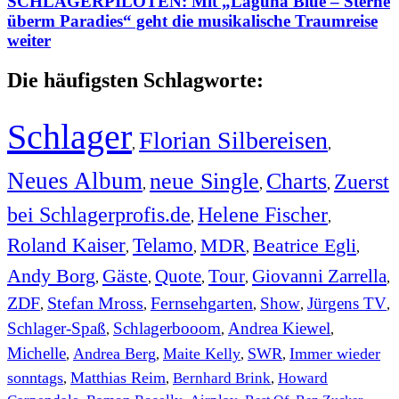
SCHLAGERPILOTEN: Mit „Laguna Blue – Sterne
überm Paradies“ geht die musikalische Traumreise
weiter
Die häufigsten Schlagworte:
Schlager
Florian Silbereisen
,
,
Neues Album
neue Single
Charts
Zuerst
,
,
,
bei Schlagerprofis.de
Helene Fischer
,
,
Roland Kaiser
Telamo
MDR
Beatrice Egli
,
,
,
,
Andy Borg
Gäste
Quote
Tour
Giovanni Zarrella
,
,
,
,
,
ZDF
Stefan Mross
Fernsehgarten
Show
Jürgens TV
,
,
,
,
,
Schlager-Spaß
Schlagerbooom
Andrea Kiewel
,
,
,
Michelle
Andrea Berg
Maite Kelly
SWR
Immer wieder
,
,
,
,
sonntags
Matthias Reim
Bernhard Brink
Howard
,
,
,