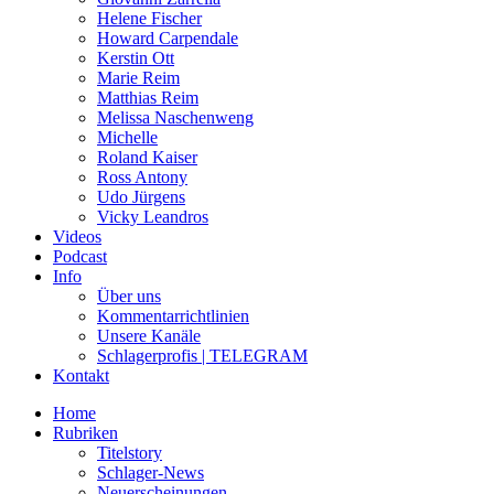
Helene Fischer
Howard Carpendale
Kerstin Ott
Marie Reim
Matthias Reim
Melissa Naschenweng
Michelle
Roland Kaiser
Ross Antony
Udo Jürgens
Vicky Leandros
Videos
Podcast
Info
Über uns
Kommentarrichtlinien
Unsere Kanäle
Schlagerprofis | TELEGRAM
Kontakt
Home
Rubriken
Titelstory
Schlager-News
Neuerscheinungen