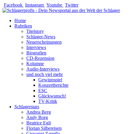
Zum
Facebook
Instagram
Youtube
Twitter
Inhalt
springen
Home
Rubriken
Titelstory
Schlager-News
Neuerscheinungen
Interviews
Biografien
CD-Rezension
Kolumne
Audio-Interviews
und noch viel mehr
Gewinnspiel
Konzertberichte
ESC
Glückwunsch!
TV-Kritik
Schlagerstars
Andrea Berg
Andy Borg
Beatrice Egli
Florian Silbereisen
Giovanni Zarrella