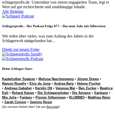
schlagerprofis.de. Unterstützt von einem engagierten Team, legt er
Wert auf gut recherchierte und unabhängige Inhalte.
Alle Beiträge
Schlagerprofis – Der Podcast Folge 077 – Das neue Jahr mit Silbereisen
Wir reden über vieles, was zum Anfang des Jahres in der
Schlagerwelt stattgefunden hat…
Direkt zur neuen Folge
Deine Schlager-Stars
Kastelruther Spatzen
•
Melissa Naschenweng
•
Jürgen Drews
•
Ramon Roselly
•
Eloy de Jong
•
Andrea Berg
•
Helene Fischer
•
Andreas Gabalier
•
Kerstin Ott
•
Vanessa Mai
•
Ben Zucker
•
Beatrice
Egli
•
Roland Kaiser
•
Die Schlagerpiloten
•
Die Amigos
•
Santiano
•
Mia Julia
•
Fantasy
•
Florian Silbereisen
•
KLUBBB3
•
Matthias Reim
•
Sarah Connor
•
Semino Rossi
(Du vermisst Deinen Star? Gib uns
Bescheid
!)