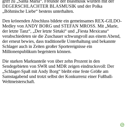
griff zu „Santa Maria“. Freunde der Blasmusik wurden mit der
DEGERSCHLACHTER BLASMUSIK und der Polka
„Böhmische Liebe“ bestens unterhalten.
Den krönenden Abschluss bildete ein gemeinsames REX-GILDO-
Medley von ANDY BORG und STEFAN MROSS. Mit „Marie,
der letzte Tanz“, „Der letzte Sirtaki“ und „Fiesta Mexicana“
verabschiedeten sie die Zuschauer schwungvoll aus einem Abend,
der erneut bewies, dass traditionelle Unterhaltung und bekannte
Schlager auch in Zeiten großer Sportereignisse ein
Millionenpublikum begeistern können.
Die starken Marktanteile von über zehn Prozent in den
Sendegebieten von SWR und MDR zeigen eindrucksvoll: Der
„Schlager-Spaß mit Andy Borg“ bleibt eine feste Größe am
Samstagabend und trotzt selbst der Konkurrenz einer Fußball-
Weltmeisterschaft.