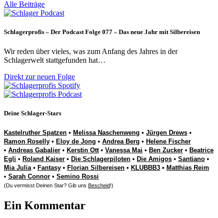
Alle Beiträge
Schlagerprofis – Der Podcast Folge 077 – Das neue Jahr mit Silbereisen
Wir reden über vieles, was zum Anfang des Jahres in der
Schlagerwelt stattgefunden hat…
Direkt zur neuen Folge
Deine Schlager-Stars
Kastelruther Spatzen
•
Melissa Naschenweng
•
Jürgen Drews
•
Ramon Roselly
•
Eloy de Jong
•
Andrea Berg
•
Helene Fischer
•
Andreas Gabalier
•
Kerstin Ott
•
Vanessa Mai
•
Ben Zucker
•
Beatrice
Egli
•
Roland Kaiser
•
Die Schlagerpiloten
•
Die Amigos
•
Santiano
•
Mia Julia
•
Fantasy
•
Florian Silbereisen
•
KLUBBB3
•
Matthias Reim
•
Sarah Connor
•
Semino Rossi
(Du vermisst Deinen Star? Gib uns
Bescheid
!)
Ein Kommentar