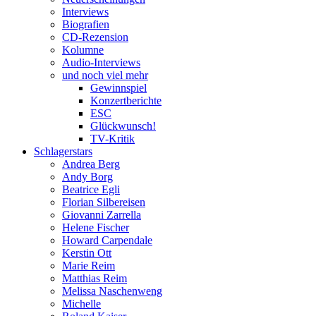
Interviews
Biografien
CD-Rezension
Kolumne
Audio-Interviews
und noch viel mehr
Gewinnspiel
Konzertberichte
ESC
Glückwunsch!
TV-Kritik
Schlagerstars
Andrea Berg
Andy Borg
Beatrice Egli
Florian Silbereisen
Giovanni Zarrella
Helene Fischer
Howard Carpendale
Kerstin Ott
Marie Reim
Matthias Reim
Melissa Naschenweng
Michelle