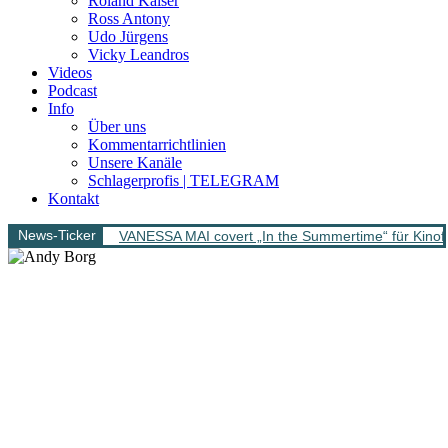
Roland Kaiser
Ross Antony
Udo Jürgens
Vicky Leandros
Videos
Podcast
Info
Über uns
Kommentarrichtlinien
Unsere Kanäle
Schlagerprofis | TELEGRAM
Kontakt
News-Ticker
VANESSA MAI covert „In the Summertime“ für Kinofi