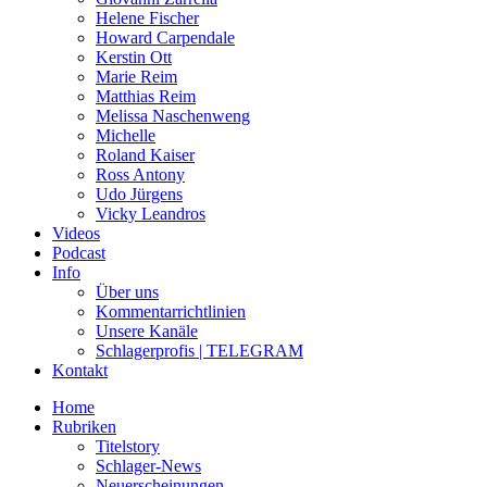
Helene Fischer
Howard Carpendale
Kerstin Ott
Marie Reim
Matthias Reim
Melissa Naschenweng
Michelle
Roland Kaiser
Ross Antony
Udo Jürgens
Vicky Leandros
Videos
Podcast
Info
Über uns
Kommentarrichtlinien
Unsere Kanäle
Schlagerprofis | TELEGRAM
Kontakt
Home
Rubriken
Titelstory
Schlager-News
Neuerscheinungen