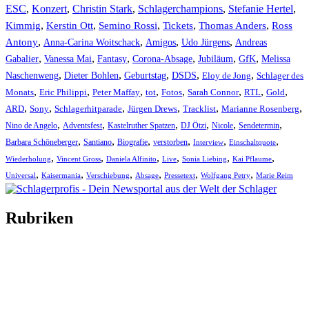
ESC
,
Konzert
,
Christin Stark
,
Schlagerchampions
,
Stefanie Hertel
,
Kimmig
,
Kerstin Ott
,
,
,
,
Semino Rossi
Tickets
Thomas Anders
Ross
,
,
,
,
Antony
Anna-Carina Woitschack
Amigos
Udo Jürgens
Andreas
,
,
,
,
,
,
Gabalier
Vanessa Mai
Fantasy
Corona-Absage
Jubiläum
GfK
Melissa
,
,
,
,
,
Naschenweng
Dieter Bohlen
Geburtstag
DSDS
Eloy de Jong
Schlager des
,
,
,
,
,
,
,
,
Monats
Eric Philippi
Peter Maffay
tot
Fotos
Sarah Connor
RTL
Gold
,
,
,
,
,
,
ARD
Sony
Schlagerhitparade
Jürgen Drews
Tracklist
Marianne Rosenberg
,
,
,
,
,
,
Nino de Angelo
Adventsfest
Kastelruther Spatzen
DJ Ötzi
Nicole
Sendetermin
,
,
,
,
,
,
Barbara Schöneberger
Santiano
Biografie
verstorben
Interview
Einschaltquote
,
,
,
,
,
,
Wiederholung
Vincent Gross
Daniela Alfinito
Live
Sonia Liebing
Kai Pflaume
,
,
,
,
,
,
Universal
Kaisermania
Verschiebung
Absage
Pressetext
Wolfgang Petry
Marie Reim
Rubriken
Titelstory
SchlagerNews
Neuerscheinungen
Interviews
Biographien
CD-Rezension