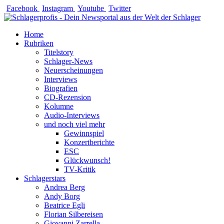
Zum
Facebook
Instagram
Youtube
Twitter
Inhalt
springen
Home
Rubriken
Titelstory
Schlager-News
Neuerscheinungen
Interviews
Biografien
CD-Rezension
Kolumne
Audio-Interviews
und noch viel mehr
Gewinnspiel
Konzertberichte
ESC
Glückwunsch!
TV-Kritik
Schlagerstars
Andrea Berg
Andy Borg
Beatrice Egli
Florian Silbereisen
Giovanni Zarrella