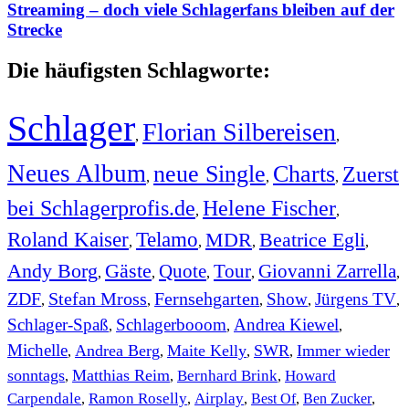
Streaming – doch viele Schlagerfans bleiben auf der
Strecke
Die häufigsten Schlagworte:
Schlager
Florian Silbereisen
,
,
Neues Album
neue Single
Charts
Zuerst
,
,
,
bei Schlagerprofis.de
Helene Fischer
,
,
Roland Kaiser
Telamo
MDR
Beatrice Egli
,
,
,
,
Andy Borg
Gäste
Quote
Tour
Giovanni Zarrella
,
,
,
,
,
ZDF
Stefan Mross
Fernsehgarten
Show
Jürgens TV
,
,
,
,
,
Schlager-Spaß
Schlagerbooom
Andrea Kiewel
,
,
,
Michelle
Andrea Berg
Maite Kelly
SWR
Immer wieder
,
,
,
,
sonntags
Matthias Reim
Bernhard Brink
Howard
,
,
,
Carpendale
Ramon Roselly
Airplay
Best Of
Ben Zucker
,
,
,
,
,