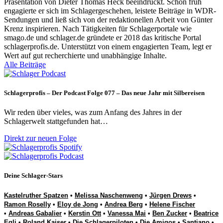
Präsentation von Dieter Thomas Heck beeindruckt. Schon früh
engagierte er sich im Schlagergeschehen, leistete Beiträge in WDR-
Sendungen und ließ sich von der redaktionellen Arbeit von Günter
Krenz inspirieren. Nach Tätigkeiten für Schlagerportale wie
smago.de und schlager.de gründete er 2018 das kritische Portal
schlagerprofis.de. Unterstützt von einem engagierten Team, legt er
Wert auf gut recherchierte und unabhängige Inhalte.
Alle Beiträge
Schlagerprofis – Der Podcast Folge 077 – Das neue Jahr mit Silbereisen
Wir reden über vieles, was zum Anfang des Jahres in der
Schlagerwelt stattgefunden hat…
Direkt zur neuen Folge
Deine Schlager-Stars
Kastelruther Spatzen
•
Melissa Naschenweng
•
Jürgen Drews
•
Ramon Roselly
•
Eloy de Jong
•
Andrea Berg
•
Helene Fischer
•
Andreas Gabalier
•
Kerstin Ott
•
Vanessa Mai
•
Ben Zucker
•
Beatrice
Egli
•
Roland Kaiser
•
Die Schlagerpiloten
•
Die Amigos
•
Santiano
•