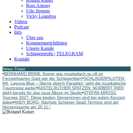
Roland Kaiser
Ross Antony
Udo Jürgens
Vicky Leandros
Videos
Podcast
Info
Über uns
Kommentarrichtlinien
Unsere Kanäle
Schlagerprofis | TELEGRAM
Kontakt
News-Ticker
•
BERNHARD BRINK: Keiner war musikalisch so oft im
Fernsehgarten Gast wie der Schlagertitan!
•
SCHLAGERPILOTEN:
Mit „Laguna Blue – Sterne überm Paradies“ geht die musikalische
Traumreise weiter
•
KASTELRUTHER SPATZEN: NORBERT RIER
steht bereits für das neue Album im Studio
•
STEFAN MROSS:
Tournee 2027: Diese beiden Sängerinnen sind bei jedem Konzert
dabei
•
ANDY BORG: Nächste Schlager-Spaß-Termine sind da!
Herzenssache am 20.11.!