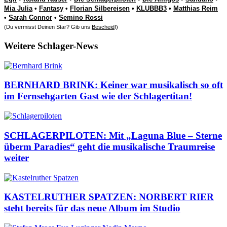
Mia Julia
•
Fantasy
•
Florian Silbereisen
•
KLUBBB3
•
Matthias Reim
•
Sarah Connor
•
Semino Rossi
(Du vermisst Deinen Star? Gib uns
Bescheid
!)
Weitere Schlager-News
BERNHARD BRINK: Keiner war musikalisch so oft
im Fernsehgarten Gast wie der Schlagertitan!
SCHLAGERPILOTEN: Mit „Laguna Blue – Sterne
überm Paradies“ geht die musikalische Traumreise
weiter
KASTELRUTHER SPATZEN: NORBERT RIER
steht bereits für das neue Album im Studio