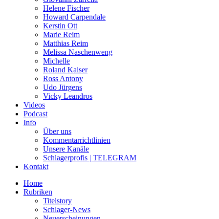
Helene Fischer
Howard Carpendale
Kerstin Ott
Marie Reim
Matthias Reim
Melissa Naschenweng
Michelle
Roland Kaiser
Ross Antony
Udo Jürgens
Vicky Leandros
Videos
Podcast
Info
Über uns
Kommentarrichtlinien
Unsere Kanäle
Schlagerprofis | TELEGRAM
Kontakt
Home
Rubriken
Titelstory
Schlager-News
Neuerscheinungen