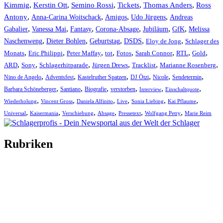
Kimmig
,
Kerstin Ott
,
,
,
,
Semino Rossi
Tickets
Thomas Anders
Ross
,
,
,
,
Antony
Anna-Carina Woitschack
Amigos
Udo Jürgens
Andreas
,
,
,
,
,
,
Gabalier
Vanessa Mai
Fantasy
Corona-Absage
Jubiläum
GfK
Melissa
,
,
,
,
,
Naschenweng
Dieter Bohlen
Geburtstag
DSDS
Eloy de Jong
Schlager des
,
,
,
,
,
,
,
,
Monats
Eric Philippi
Peter Maffay
tot
Fotos
Sarah Connor
RTL
Gold
,
,
,
,
,
,
ARD
Sony
Schlagerhitparade
Jürgen Drews
Tracklist
Marianne Rosenberg
,
,
,
,
,
,
Nino de Angelo
Adventsfest
Kastelruther Spatzen
DJ Ötzi
Nicole
Sendetermin
,
,
,
,
,
,
Barbara Schöneberger
Santiano
Biografie
verstorben
Interview
Einschaltquote
,
,
,
,
,
,
Wiederholung
Vincent Gross
Daniela Alfinito
Live
Sonia Liebing
Kai Pflaume
,
,
,
,
,
,
Universal
Kaisermania
Verschiebung
Absage
Pressetext
Wolfgang Petry
Marie Reim
Rubriken
Titelstory
SchlagerNews
Neuerscheinungen
Interviews
Biographien
CD-Rezension
Kolumne