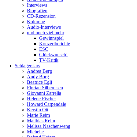
Interviews
Biografien
CD-Rezension
Kolumne
Audio-Interviews
und noch viel mehr
Gewinnspiel
Konzertberichte
ESC
Glückwunsch!
TV-Kritik
Schlagerstars
Andrea Berg
Andy Borg
Beatrice Egli
Florian Silbereisen
Giovanni Zarrella
Helene Fischer
Howard Carpendale
Kerstin Ott
Marie Reim
Matthias Reim
Melissa Naschenweng
Michelle