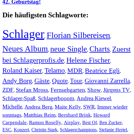
42. Geburtstag!
Die häufigsten Schlagworte:
Schlager
Florian Silbereisen
,
,
Neues Album
neue Single
Charts
Zuerst
,
,
,
bei Schlagerprofis.de
Helene Fischer
,
,
Roland Kaiser
Telamo
MDR
Beatrice Egli
,
,
,
,
Andy Borg
Gäste
Quote
Tour
Giovanni Zarrella
,
,
,
,
,
ZDF
Stefan Mross
Fernsehgarten
Show
Jürgens TV
,
,
,
,
,
Schlager-Spaß
Schlagerbooom
Andrea Kiewel
,
,
,
Michelle
Andrea Berg
Maite Kelly
SWR
Immer wieder
,
,
,
,
sonntags
Matthias Reim
Bernhard Brink
Howard
,
,
,
Carpendale
Ramon Roselly
Airplay
Best Of
Ben Zucker
,
,
,
,
,
ESC
,
Konzert
,
Christin Stark
,
Schlagerchampions
,
Stefanie Hertel
,