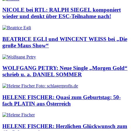
NICOLE bei RTL: RALPH SIEGEL komponiert
wieder und denkt über ESC-Teilnahme nach!
BEATRICE EGLI und WINCENT WEISS bei „Die
große Maus Show“
WOLFGANG PETRY: Neue Single „Morgen Gold“
schrieb u. a. DANIEL SOMMER
HELENE FISCHER: Quasi zum Geburtstag: 50-
fach PLATIN aus Österreich
HELENE FISCHER: Herzlichen Glückwunsch zum