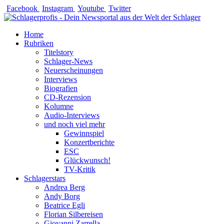
Zum
Facebook
Instagram
Youtube
Twitter
Inhalt
springen
Home
Rubriken
Titelstory
Schlager-News
Neuerscheinungen
Interviews
Biografien
CD-Rezension
Kolumne
Audio-Interviews
und noch viel mehr
Gewinnspiel
Konzertberichte
ESC
Glückwunsch!
TV-Kritik
Schlagerstars
Andrea Berg
Andy Borg
Beatrice Egli
Florian Silbereisen
Giovanni Zarrella