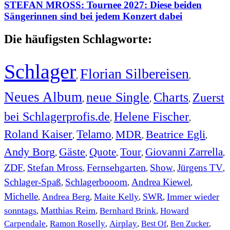
STEFAN MROSS: Tournee 2027: Diese beiden
Sängerinnen sind bei jedem Konzert dabei
Die häufigsten Schlagworte:
Schlager
Florian Silbereisen
,
,
Neues Album
neue Single
Charts
Zuerst
,
,
,
bei Schlagerprofis.de
Helene Fischer
,
,
Roland Kaiser
Telamo
MDR
Beatrice Egli
,
,
,
,
Andy Borg
Gäste
Quote
Tour
Giovanni Zarrella
,
,
,
,
,
ZDF
Stefan Mross
Fernsehgarten
Show
Jürgens TV
,
,
,
,
,
Schlager-Spaß
Schlagerbooom
Andrea Kiewel
,
,
,
Michelle
Andrea Berg
Maite Kelly
SWR
Immer wieder
,
,
,
,
sonntags
Matthias Reim
Bernhard Brink
Howard
,
,
,
Carpendale
Ramon Roselly
Airplay
Best Of
Ben Zucker
,
,
,
,
,