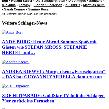
Egli
•
Roland Kaiser
•
Die Schlagerpiloten
•
Die Amigos
•
Santiano
•
Mia Julia
•
Fantasy
•
Florian Silbereisen
•
KLUBBB3
•
Matthias Reim
•
Sarah Connor
•
Semino Rossi
(Du vermisst Deinen Star? Gib uns
Bescheid
!)
Weitere Schlager-News
ANDY BORG: Heute Abend Sommer-Spaß mit
Gästen wie STEFAN MROSS, STEFANIE
HERTEL und…
ANDREA KIEWEL: Morgen kein „Fernsehgarten“
– DAS hat GIOVANNI ZARRELLA damit zu tun
ZDF HITPARADE: GoldStar TV holt die Schlager-
70er zurück ins Fernsehen!