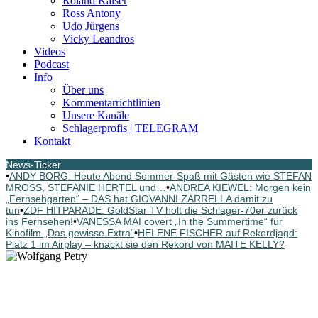
Roland Kaiser
Ross Antony
Udo Jürgens
Vicky Leandros
Videos
Podcast
Info
Über uns
Kommentarrichtlinien
Unsere Kanäle
Schlagerprofis | TELEGRAM
Kontakt
News-Ticker
•
ANDY BORG: Heute Abend Sommer-Spaß mit Gästen wie STEFAN
MROSS, STEFANIE HERTEL und…
•
ANDREA KIEWEL: Morgen kein
„Fernsehgarten“ – DAS hat GIOVANNI ZARRELLA damit zu
tun
•
ZDF HITPARADE: GoldStar TV holt die Schlager-70er zurück
ins Fernsehen!
•
VANESSA MAI covert „In the Summertime“ für
Kinofilm „Das gewisse Extra“
•
HELENE FISCHER auf Rekordjagd:
Platz 1 im Airplay – knackt sie den Rekord von MAITE KELLY?