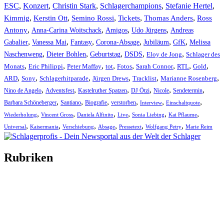
ESC
,
Konzert
,
Christin Stark
,
Schlagerchampions
,
Stefanie Hertel
,
Kimmig
,
Kerstin Ott
,
,
,
,
Semino Rossi
Tickets
Thomas Anders
Ross
,
,
,
,
Antony
Anna-Carina Woitschack
Amigos
Udo Jürgens
Andreas
,
,
,
,
,
,
Gabalier
Vanessa Mai
Fantasy
Corona-Absage
Jubiläum
GfK
Melissa
,
,
,
,
,
Naschenweng
Dieter Bohlen
Geburtstag
DSDS
Eloy de Jong
Schlager des
,
,
,
,
,
,
,
,
Monats
Eric Philippi
Peter Maffay
tot
Fotos
Sarah Connor
RTL
Gold
,
,
,
,
,
,
ARD
Sony
Schlagerhitparade
Jürgen Drews
Tracklist
Marianne Rosenberg
,
,
,
,
,
,
Nino de Angelo
Adventsfest
Kastelruther Spatzen
DJ Ötzi
Nicole
Sendetermin
,
,
,
,
,
,
Barbara Schöneberger
Santiano
Biografie
verstorben
Interview
Einschaltquote
,
,
,
,
,
,
Wiederholung
Vincent Gross
Daniela Alfinito
Live
Sonia Liebing
Kai Pflaume
,
,
,
,
,
,
Universal
Kaisermania
Verschiebung
Absage
Pressetext
Wolfgang Petry
Marie Reim
Rubriken
Titelstory
SchlagerNews
Neuerscheinungen
Interviews
Biographien
CD-Rezension