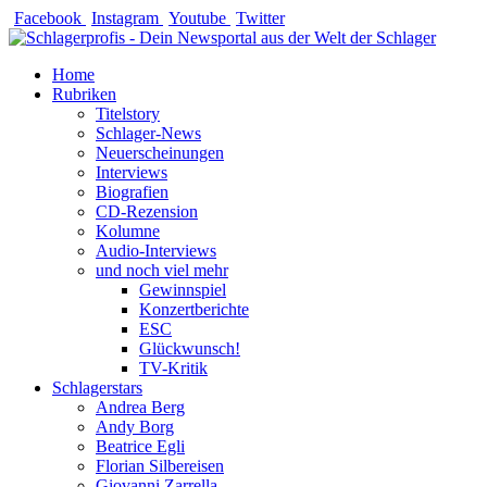
Zum
Facebook
Instagram
Youtube
Twitter
Inhalt
springen
Home
Rubriken
Titelstory
Schlager-News
Neuerscheinungen
Interviews
Biografien
CD-Rezension
Kolumne
Audio-Interviews
und noch viel mehr
Gewinnspiel
Konzertberichte
ESC
Glückwunsch!
TV-Kritik
Schlagerstars
Andrea Berg
Andy Borg
Beatrice Egli
Florian Silbereisen
Giovanni Zarrella