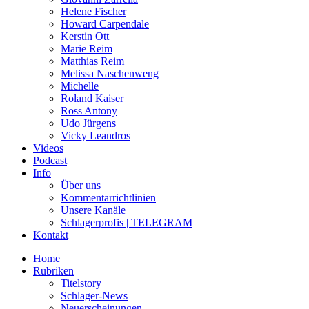
Helene Fischer
Howard Carpendale
Kerstin Ott
Marie Reim
Matthias Reim
Melissa Naschenweng
Michelle
Roland Kaiser
Ross Antony
Udo Jürgens
Vicky Leandros
Videos
Podcast
Info
Über uns
Kommentarrichtlinien
Unsere Kanäle
Schlagerprofis | TELEGRAM
Kontakt
Home
Rubriken
Titelstory
Schlager-News
Neuerscheinungen