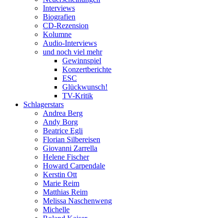
Interviews
Biografien
CD-Rezension
Kolumne
Audio-Interviews
und noch viel mehr
Gewinnspiel
Konzertberichte
ESC
Glückwunsch!
TV-Kritik
Schlagerstars
Andrea Berg
Andy Borg
Beatrice Egli
Florian Silbereisen
Giovanni Zarrella
Helene Fischer
Howard Carpendale
Kerstin Ott
Marie Reim
Matthias Reim
Melissa Naschenweng
Michelle