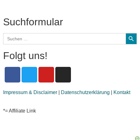
und mehr…
Suchformular
Search
Search
for:
Folgt uns!
Impressum & Disclaimer
|
Datenschutzerklärung
|
Kontakt
*= Affiliate Link