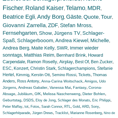
Fischer
Roland Kaiser
Telamo
MDR
,
,
,
,
Beatrice Egli
Andy Borg
Gäste
Quote
Tour
,
,
,
,
,
Giovanni Zarrella
ZDF
Stefan Mross
,
,
,
Fernsehgarten
Show
Jürgens TV
Schlager-
,
,
,
Spaß
Schlagerbooom
Andrea Kiewel
Michelle
,
,
,
,
Andrea Berg
Maite Kelly
SWR
Immer wieder
,
,
,
sonntags
Matthias Reim
Bernhard Brink
Howard
,
,
,
Carpendale
Ramon Roselly
Airplay
Best Of
Ben Zucker
,
,
,
,
,
ESC
Konzert
,
,
Christin Stark
,
Schlagerchampions
,
Stefanie
Hertel
,
Kimmig
,
Kerstin Ott
,
Semino Rossi
,
Tickets
,
Thomas
Anders
,
,
,
,
Ross Antony
Anna-Carina Woitschack
Amigos
Udo
,
,
,
,
Jürgens
Andreas Gabalier
Vanessa Mai
Fantasy
Corona-
,
,
,
,
,
Absage
Jubiläum
GfK
Melissa Naschenweng
Dieter Bohlen
,
,
,
,
,
Geburtstag
DSDS
Eloy de Jong
Schlager des Monats
Eric Philippi
,
,
,
,
,
,
,
,
Peter Maffay
tot
Fotos
Sarah Connor
RTL
Gold
ARD
Sony
,
,
,
,
Schlagerhitparade
Jürgen Drews
Tracklist
Marianne Rosenberg
Nino de