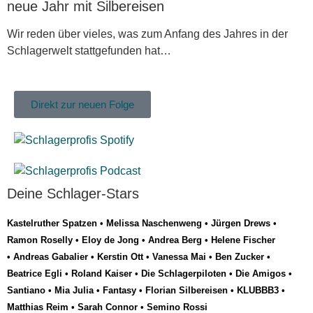
neue Jahr mit Silbereisen
Wir reden über vieles, was zum Anfang des Jahres in der
Schlagerwelt stattgefunden hat…
Direkt zur neuen Folge
Deine Schlager-Stars
Kastelruther Spatzen
•
Melissa Naschenweng
•
Jürgen Drews
•
Ramon Roselly
•
Eloy de Jong
•
Andrea Berg
•
Helene Fischer
•
Andreas Gabalier
•
Kerstin Ott
•
Vanessa Mai
•
Ben Zucker
•
Beatrice Egli
•
Roland Kaiser
•
Die Schlagerpiloten
•
Die Amigos
•
Santiano
•
Mia Julia
•
Fantasy
•
Florian Silbereisen
•
KLUBBB3
•
Matthias Reim
•
Sarah Connor
•
Semino Rossi