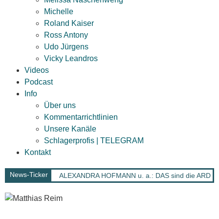
Michelle
Roland Kaiser
Ross Antony
Udo Jürgens
Vicky Leandros
Videos
Podcast
Info
Über uns
Kommentarrichtlinien
Unsere Kanäle
Schlagerprofis | TELEGRAM
Kontakt
News-Ticker
ALEXANDRA HOFMANN u. a.: DAS sind die ARD Sch