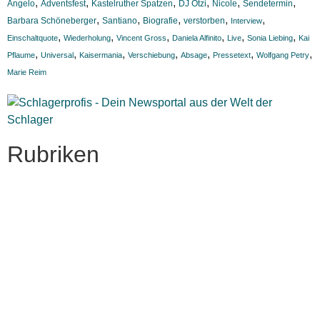
,
,
,
,
,
,
Angelo
Adventsfest
Kastelruther Spatzen
DJ Ötzi
Nicole
Sendetermin
,
,
,
,
,
Barbara Schöneberger
Santiano
Biografie
verstorben
Interview
,
,
,
,
,
,
Einschaltquote
Wiederholung
Vincent Gross
Daniela Alfinito
Live
Sonia Liebing
Kai
,
,
,
,
,
,
,
Pflaume
Universal
Kaisermania
Verschiebung
Absage
Pressetext
Wolfgang Petry
Marie Reim
Rubriken
Titelstory
SchlagerNews
Neuerscheinungen
Interviews
Biographien
CD-Rezension
Kolumne
Audio-Interviews