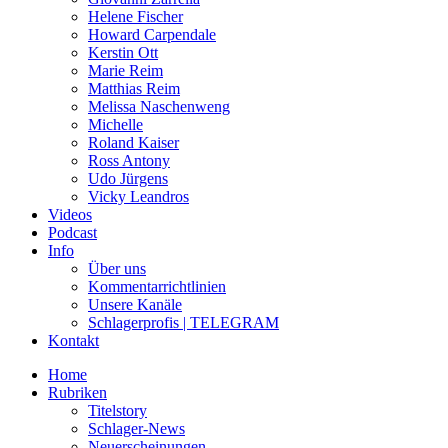
Helene Fischer
Howard Carpendale
Kerstin Ott
Marie Reim
Matthias Reim
Melissa Naschenweng
Michelle
Roland Kaiser
Ross Antony
Udo Jürgens
Vicky Leandros
Videos
Podcast
Info
Über uns
Kommentarrichtlinien
Unsere Kanäle
Schlagerprofis | TELEGRAM
Kontakt
Home
Rubriken
Titelstory
Schlager-News
Neuerscheinungen