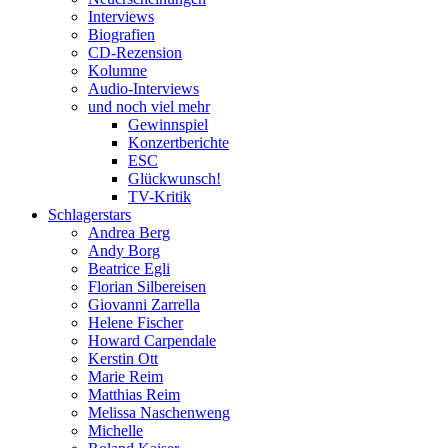
Interviews
Biografien
CD-Rezension
Kolumne
Audio-Interviews
und noch viel mehr
Gewinnspiel
Konzertberichte
ESC
Glückwunsch!
TV-Kritik
Schlagerstars
Andrea Berg
Andy Borg
Beatrice Egli
Florian Silbereisen
Giovanni Zarrella
Helene Fischer
Howard Carpendale
Kerstin Ott
Marie Reim
Matthias Reim
Melissa Naschenweng
Michelle