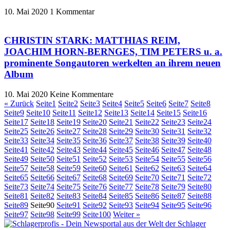
10. Mai 2020
1 Kommentar
CHRISTIN STARK: MATTHIAS REIM,
JOACHIM HORN-BERNGES, TIM PETERS u. a.
prominente Songautoren werkelten an ihrem neuen
Album
10. Mai 2020
Keine Kommentare
« Zurück
Seite
1
Seite
2
Seite
3
Seite
4
Seite
5
Seite
6
Seite
7
Seite
8
Seite
9
Seite
10
Seite
11
Seite
12
Seite
13
Seite
14
Seite
15
Seite
16
Seite
17
Seite
18
Seite
19
Seite
20
Seite
21
Seite
22
Seite
23
Seite
24
Seite
25
Seite
26
Seite
27
Seite
28
Seite
29
Seite
30
Seite
31
Seite
32
Seite
33
Seite
34
Seite
35
Seite
36
Seite
37
Seite
38
Seite
39
Seite
40
Seite
41
Seite
42
Seite
43
Seite
44
Seite
45
Seite
46
Seite
47
Seite
48
Seite
49
Seite
50
Seite
51
Seite
52
Seite
53
Seite
54
Seite
55
Seite
56
Seite
57
Seite
58
Seite
59
Seite
60
Seite
61
Seite
62
Seite
63
Seite
64
Seite
65
Seite
66
Seite
67
Seite
68
Seite
69
Seite
70
Seite
71
Seite
72
Seite
73
Seite
74
Seite
75
Seite
76
Seite
77
Seite
78
Seite
79
Seite
80
Seite
81
Seite
82
Seite
83
Seite
84
Seite
85
Seite
86
Seite
87
Seite
88
Seite
89
Seite
90
Seite
91
Seite
92
Seite
93
Seite
94
Seite
95
Seite
96
Seite
97
Seite
98
Seite
99
Seite
100
Weiter »