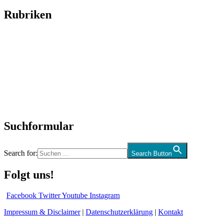
Rubriken
Titelstory
SchlagerNews
Neuerscheinungen
Interviews
Biographien
CD-Rezension
Kolumne
Audio-Interviews
und mehr…
Suchformular
Search for:
Search Button
Folgt uns!
Facebook
Twitter
Youtube
Instagram
Impressum & Disclaimer
|
Datenschutzerklärung
|
Kontakt