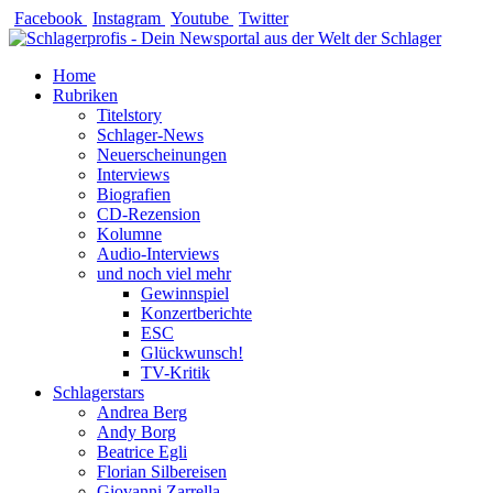
Zum
Facebook
Instagram
Youtube
Twitter
Inhalt
springen
Home
Rubriken
Titelstory
Schlager-News
Neuerscheinungen
Interviews
Biografien
CD-Rezension
Kolumne
Audio-Interviews
und noch viel mehr
Gewinnspiel
Konzertberichte
ESC
Glückwunsch!
TV-Kritik
Schlagerstars
Andrea Berg
Andy Borg
Beatrice Egli
Florian Silbereisen
Giovanni Zarrella