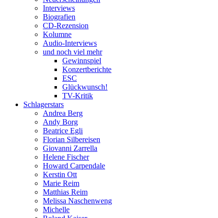
Interviews
Biografien
CD-Rezension
Kolumne
Audio-Interviews
und noch viel mehr
Gewinnspiel
Konzertberichte
ESC
Glückwunsch!
TV-Kritik
Schlagerstars
Andrea Berg
Andy Borg
Beatrice Egli
Florian Silbereisen
Giovanni Zarrella
Helene Fischer
Howard Carpendale
Kerstin Ott
Marie Reim
Matthias Reim
Melissa Naschenweng
Michelle