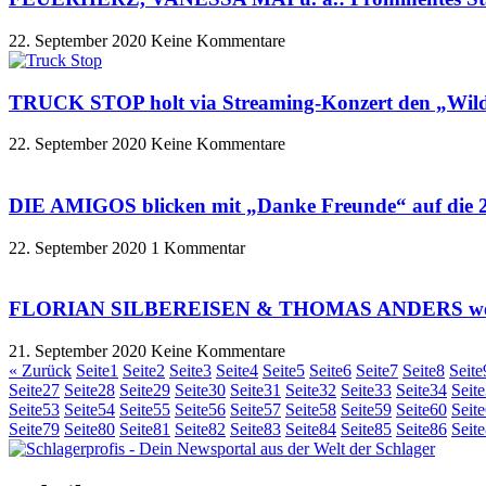
22. September 2020
Keine Kommentare
TRUCK STOP holt via Streaming-Konzert den „Wilde
22. September 2020
Keine Kommentare
DIE AMIGOS blicken mit „Danke Freunde“ auf die 2
22. September 2020
1 Kommentar
FLORIAN SILBEREISEN & THOMAS ANDERS weiche
21. September 2020
Keine Kommentare
« Zurück
Seite
1
Seite
2
Seite
3
Seite
4
Seite
5
Seite
6
Seite
7
Seite
8
Seite
Seite
27
Seite
28
Seite
29
Seite
30
Seite
31
Seite
32
Seite
33
Seite
34
Seite
Seite
53
Seite
54
Seite
55
Seite
56
Seite
57
Seite
58
Seite
59
Seite
60
Seite
Seite
79
Seite
80
Seite
81
Seite
82
Seite
83
Seite
84
Seite
85
Seite
86
Seite