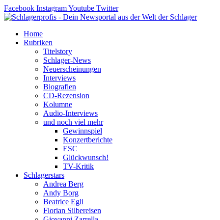
Zum
Facebook
Instagram
Youtube
Twitter
Inhalt
springen
Home
Rubriken
Titelstory
Schlager-News
Neuerscheinungen
Interviews
Biografien
CD-Rezension
Kolumne
Audio-Interviews
und noch viel mehr
Gewinnspiel
Konzertberichte
ESC
Glückwunsch!
TV-Kritik
Schlagerstars
Andrea Berg
Andy Borg
Beatrice Egli
Florian Silbereisen
Giovanni Zarrella