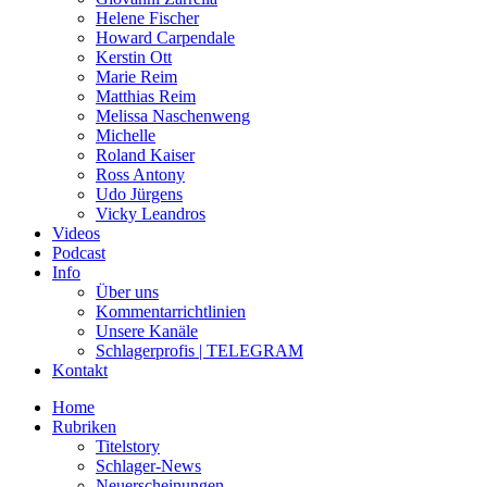
Helene Fischer
Howard Carpendale
Kerstin Ott
Marie Reim
Matthias Reim
Melissa Naschenweng
Michelle
Roland Kaiser
Ross Antony
Udo Jürgens
Vicky Leandros
Videos
Podcast
Info
Über uns
Kommentarrichtlinien
Unsere Kanäle
Schlagerprofis | TELEGRAM
Kontakt
Home
Rubriken
Titelstory
Schlager-News
Neuerscheinungen