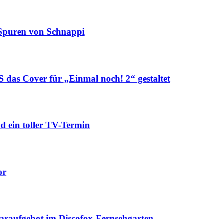
Spuren von Schnappi
Cover für „Einmal noch! 2“ gestaltet
ein toller TV-Termin
or
aufgebot im Discofox-Fernsehgarten