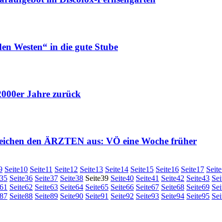
n Westen“ in die gute Stube
000er Jahre zurück
n den ÄRZTEN aus: VÖ eine Woche früher
9
Seite
10
Seite
11
Seite
12
Seite
13
Seite
14
Seite
15
Seite
16
Seite
17
Seite
35
Seite
36
Seite
37
Seite
38
Seite
39
Seite
40
Seite
41
Seite
42
Seite
43
Sei
61
Seite
62
Seite
63
Seite
64
Seite
65
Seite
66
Seite
67
Seite
68
Seite
69
Sei
87
Seite
88
Seite
89
Seite
90
Seite
91
Seite
92
Seite
93
Seite
94
Seite
95
Sei