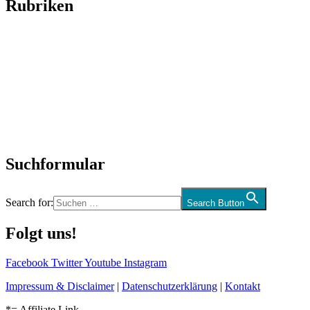
Rubriken
Titelstory
SchlagerNews
Neuerscheinungen
Interviews
Biographien
CD-Rezension
Kolumne
Audio-Interviews
und mehr…
Suchformular
Search for:
Search Button
Folgt uns!
Facebook
Twitter
Youtube
Instagram
Impressum & Disclaimer
|
Datenschutzerklärung
|
Kontakt
*= Affiliate Link