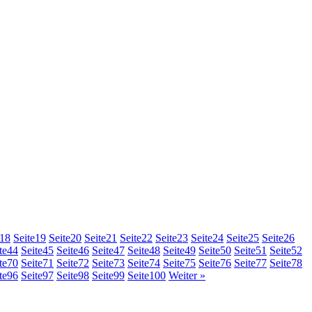
18
Seite
19
Seite
20
Seite
21
Seite
22
Seite
23
Seite
24
Seite
25
Seite
26
te
44
Seite
45
Seite
46
Seite
47
Seite
48
Seite
49
Seite
50
Seite
51
Seite
52
te
70
Seite
71
Seite
72
Seite
73
Seite
74
Seite
75
Seite
76
Seite
77
Seite
78
te
96
Seite
97
Seite
98
Seite
99
Seite
100
Weiter »