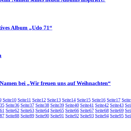
tives Album „Udo 71“
n
amen bei „Wir freuen uns auf Weihnachten“
9
Seite
10
Seite
11
Seite
12
Seite
13
Seite
14
Seite
15
Seite
16
Seite
17
Seite
35
Seite
36
Seite
37
Seite
38
Seite
39
Seite
40
Seite
41
Seite
42
Seite
43
Sei
61
Seite
62
Seite
63
Seite
64
Seite
65
Seite
66
Seite
67
Seite
68
Seite
69
Sei
87
Seite
88
Seite
89
Seite
90
Seite
91
Seite
92
Seite
93
Seite
94
Seite
95
Sei