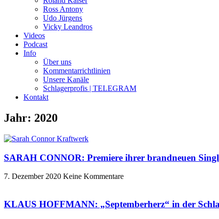
Roland Kaiser
Ross Antony
Udo Jürgens
Vicky Leandros
Videos
Podcast
Info
Über uns
Kommentarrichtlinien
Unsere Kanäle
Schlagerprofis | TELEGRAM
Kontakt
Jahr: 2020
SARAH CONNOR: Premiere ihrer brandneuen Single 
7. Dezember 2020
Keine Kommentare
KLAUS HOFFMANN: „Septemberherz“ in der Schlag