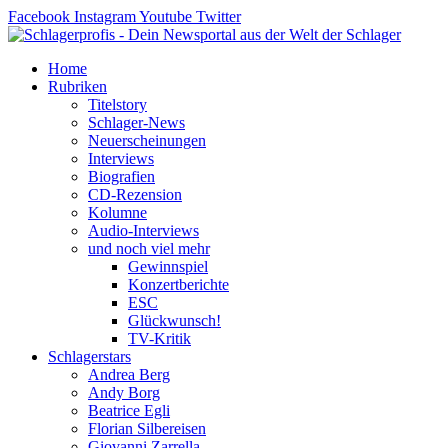
Zum
Facebook
Instagram
Youtube
Twitter
Inhalt
springen
Home
Rubriken
Titelstory
Schlager-News
Neuerscheinungen
Interviews
Biografien
CD-Rezension
Kolumne
Audio-Interviews
und noch viel mehr
Gewinnspiel
Konzertberichte
ESC
Glückwunsch!
TV-Kritik
Schlagerstars
Andrea Berg
Andy Borg
Beatrice Egli
Florian Silbereisen
Giovanni Zarrella