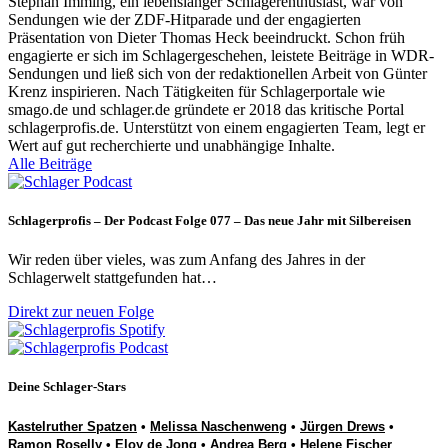
Stephan Imming, ein lebenslanger Schlagerenthusiast, war von
Sendungen wie der ZDF-Hitparade und der engagierten
Präsentation von Dieter Thomas Heck beeindruckt. Schon früh
engagierte er sich im Schlagergeschehen, leistete Beiträge in WDR-
Sendungen und ließ sich von der redaktionellen Arbeit von Günter
Krenz inspirieren. Nach Tätigkeiten für Schlagerportale wie
smago.de und schlager.de gründete er 2018 das kritische Portal
schlagerprofis.de. Unterstützt von einem engagierten Team, legt er
Wert auf gut recherchierte und unabhängige Inhalte.
Alle Beiträge
Schlagerprofis – Der Podcast Folge 077 – Das neue Jahr mit Silbereisen
Wir reden über vieles, was zum Anfang des Jahres in der
Schlagerwelt stattgefunden hat…
Direkt zur neuen Folge
Deine Schlager-Stars
Kastelruther Spatzen
•
Melissa Naschenweng
•
Jürgen Drews
•
Ramon Roselly
•
Eloy de Jong
•
Andrea Berg
•
Helene Fischer