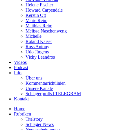
Helene Fischer
Howard Carpendale
Kerstin Ott
Marie Reim
Matthias Reim
Melissa Naschenweng
Michelle
Roland Kaiser
Ross Antony
Udo Jürgens
Vicky Leandros
Videos
Podcast
Info
Über uns
Kommentarrichtlinien
Unsere Kanäle
Schlagerprofis | TELEGRAM
Kontakt
Home
Rubriken
Titelstory
Schlager-News
Neuerscheinungen