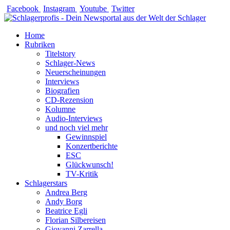
Zum
Facebook
Instagram
Youtube
Twitter
Inhalt
springen
Home
Rubriken
Titelstory
Schlager-News
Neuerscheinungen
Interviews
Biografien
CD-Rezension
Kolumne
Audio-Interviews
und noch viel mehr
Gewinnspiel
Konzertberichte
ESC
Glückwunsch!
TV-Kritik
Schlagerstars
Andrea Berg
Andy Borg
Beatrice Egli
Florian Silbereisen
Giovanni Zarrella