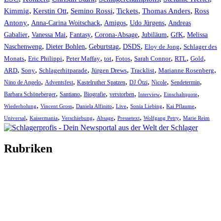
Kimmig
,
Kerstin Ott
,
,
,
,
Semino Rossi
Tickets
Thomas Anders
Ross
,
,
,
,
Antony
Anna-Carina Woitschack
Amigos
Udo Jürgens
Andreas
,
,
,
,
,
,
Gabalier
Vanessa Mai
Fantasy
Corona-Absage
Jubiläum
GfK
Melissa
,
,
,
,
,
Naschenweng
Dieter Bohlen
Geburtstag
DSDS
Eloy de Jong
Schlager des
,
,
,
,
,
,
,
,
Monats
Eric Philippi
Peter Maffay
tot
Fotos
Sarah Connor
RTL
Gold
,
,
,
,
,
,
ARD
Sony
Schlagerhitparade
Jürgen Drews
Tracklist
Marianne Rosenberg
,
,
,
,
,
,
Nino de Angelo
Adventsfest
Kastelruther Spatzen
DJ Ötzi
Nicole
Sendetermin
,
,
,
,
,
,
Barbara Schöneberger
Santiano
Biografie
verstorben
Interview
Einschaltquote
,
,
,
,
,
,
Wiederholung
Vincent Gross
Daniela Alfinito
Live
Sonia Liebing
Kai Pflaume
,
,
,
,
,
,
Universal
Kaisermania
Verschiebung
Absage
Pressetext
Wolfgang Petry
Marie Reim
Rubriken
Titelstory
SchlagerNews
Neuerscheinungen
Interviews
Biographien
CD-Rezension