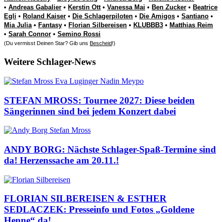
•
Andreas Gabalier
•
Kerstin Ott
•
Vanessa Mai
•
Ben Zucker
•
Beatrice
Egli
•
Roland Kaiser
•
Die Schlagerpiloten
•
Die Amigos
•
Santiano
•
Mia Julia
•
Fantasy
•
Florian Silbereisen
•
KLUBBB3
•
Matthias Reim
•
Sarah Connor
•
Semino Rossi
(Du vermisst Deinen Star? Gib uns
Bescheid
!)
Weitere Schlager-News
STEFAN MROSS: Tournee 2027: Diese beiden
Sängerinnen sind bei jedem Konzert dabei
ANDY BORG: Nächste Schlager-Spaß-Termine sind
da! Herzenssache am 20.11.!
FLORIAN SILBEREISEN & ESTHER
SEDLACZEK: Presseinfo und Fotos „Goldene
Henne“ da!