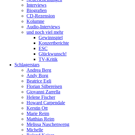
Interviews
Biografien
CD-Rezension
Kolumne
Audio-Interviews
und noch viel mehr
Gewinnspiel
Konzertberichte
ESC
Glückwunsch!
TV-Kritik
Schlagerstars
Andrea Berg
Andy Borg
Beatrice Egli
Florian Silbereisen
Giovanni Zarrella
Helene Fischer
Howard Carpendale
Kerstin Ott
Marie Reim
Matthias Reim
Melissa Naschenweng
Michelle