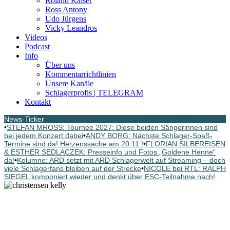
Roland Kaiser
Ross Antony
Udo Jürgens
Vicky Leandros
Videos
Podcast
Info
Über uns
Kommentarrichtlinien
Unsere Kanäle
Schlagerprofis | TELEGRAM
Kontakt
News-Ticker
•
STEFAN MROSS: Tournee 2027: Diese beiden Sängerinnen sind
bei jedem Konzert dabei
•
ANDY BORG: Nächste Schlager-Spaß-
Termine sind da! Herzenssache am 20.11.!
•
FLORIAN SILBEREISEN
& ESTHER SEDLACZEK: Presseinfo und Fotos „Goldene Henne“
da!
•
Kolumne: ARD setzt mit ARD Schlagerwelt auf Streaming – doch
viele Schlagerfans bleiben auf der Strecke
•
NICOLE bei RTL: RALPH
SIEGEL komponiert wieder und denkt über ESC-Teilnahme nach!