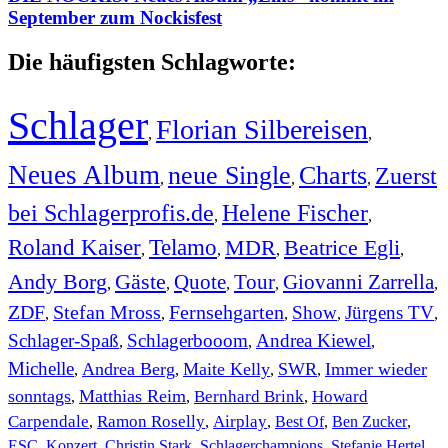
September zum Nockisfest
Die häufigsten Schlagworte:
Schlager
Florian Silbereisen
,
,
Neues Album
neue Single
Charts
Zuerst
,
,
,
bei Schlagerprofis.de
Helene Fischer
,
,
Roland Kaiser
Telamo
MDR
Beatrice Egli
,
,
,
,
Andy Borg
Gäste
Quote
Tour
Giovanni Zarrella
,
,
,
,
,
ZDF
Stefan Mross
Fernsehgarten
Show
Jürgens TV
,
,
,
,
,
Schlager-Spaß
Schlagerbooom
Andrea Kiewel
,
,
,
Michelle
Andrea Berg
Maite Kelly
SWR
Immer wieder
,
,
,
,
sonntags
Matthias Reim
Bernhard Brink
Howard
,
,
,
Carpendale
Ramon Roselly
Airplay
Best Of
Ben Zucker
,
,
,
,
,
ESC
,
Konzert
,
Christin Stark
,
Schlagerchampions
,
Stefanie Hertel
,