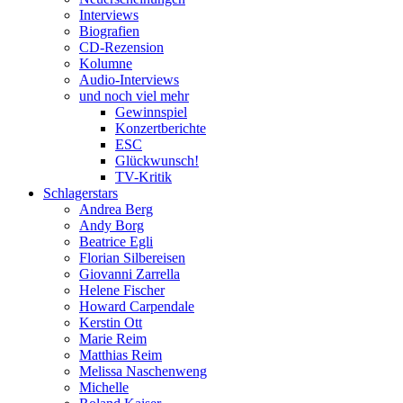
Interviews
Biografien
CD-Rezension
Kolumne
Audio-Interviews
und noch viel mehr
Gewinnspiel
Konzertberichte
ESC
Glückwunsch!
TV-Kritik
Schlagerstars
Andrea Berg
Andy Borg
Beatrice Egli
Florian Silbereisen
Giovanni Zarrella
Helene Fischer
Howard Carpendale
Kerstin Ott
Marie Reim
Matthias Reim
Melissa Naschenweng
Michelle