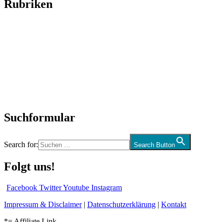
Rubriken
Titelstory
SchlagerNews
Neuerscheinungen
Interviews
Biographien
CD-Rezension
Kolumne
Audio-Interviews
und mehr…
Suchformular
Search for:
Search Button
Folgt uns!
Facebook
Twitter
Youtube
Instagram
Impressum & Disclaimer
|
Datenschutzerklärung
|
Kontakt
*= Affiliate Link