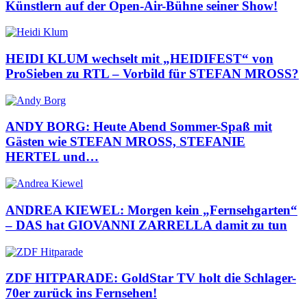
Künstlern auf der Open-Air-Bühne seiner Show!
HEIDI KLUM wechselt mit „HEIDIFEST“ von
ProSieben zu RTL – Vorbild für STEFAN MROSS?
ANDY BORG: Heute Abend Sommer-Spaß mit
Gästen wie STEFAN MROSS, STEFANIE
HERTEL und…
ANDREA KIEWEL: Morgen kein „Fernsehgarten“
– DAS hat GIOVANNI ZARRELLA damit zu tun
ZDF HITPARADE: GoldStar TV holt die Schlager-
70er zurück ins Fernsehen!