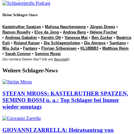
Deine Schlager-Stars
Kastelruther Spatzen
•
Melissa Naschenweng
•
Jürgen Drews
•
Ramon Roselly
•
Eloy de Jong
•
Andrea Berg
•
Helene Fischer
•
Andreas Gabalier
•
Kerstin Ott
•
Vanessa Mai
•
Ben Zucker
•
Beatrice
Egli
•
Roland Kaiser
•
Die Schlagerpiloten
•
Die Amigos
•
Santiano
•
Mia Julia
•
Fantasy
•
Florian Silbereisen
•
KLUBBB3
•
Matthias Reim
•
Sarah Connor
•
Semino Rossi
(Du vermisst Deinen Star? Gib uns
Bescheid
!)
Weitere Schlager-News
STEFAN MROSS: KASTELRUTHER SPATZEN,
SEMINO ROSSI u. a.: Top Schlager bei Immer
wieder sonntags
GIOVANNI ZARRELLA: Heiratsantrag von