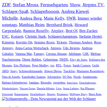
ZDF
Stefan Mross
Fernsehgarten
Show
Jürgens TV
,
,
,
,
,
Schlager-Spaß
Schlagerbooom
Andrea Kiewel
,
,
,
Michelle
Andrea Berg
Maite Kelly
SWR
Immer wieder
,
,
,
,
sonntags
Matthias Reim
Bernhard Brink
Howard
,
,
,
Carpendale
Ramon Roselly
Airplay
Best Of
Ben Zucker
,
,
,
,
,
ESC
,
Konzert
,
Christin Stark
,
Schlagerchampions
,
Stefanie Hertel
,
Kimmig
,
Kerstin Ott
,
,
,
,
Semino Rossi
Tickets
Thomas Anders
Ross
,
,
,
,
Antony
Anna-Carina Woitschack
Amigos
Udo Jürgens
Andreas
,
,
,
,
,
,
Gabalier
Vanessa Mai
Fantasy
Corona-Absage
Jubiläum
GfK
Melissa
,
,
,
,
,
Naschenweng
Dieter Bohlen
Geburtstag
DSDS
Eloy de Jong
Schlager des
,
,
,
,
,
,
,
,
Monats
Eric Philippi
Peter Maffay
tot
RTL
Fotos
Sarah Connor
Gold
,
,
,
,
,
,
ARD
Sony
Schlagerhitparade
Jürgen Drews
Tracklist
Marianne Rosenberg
,
,
,
,
,
,
Nino de Angelo
Kastelruther Spatzen
Adventsfest
DJ Ötzi
Nicole
Sendetermin
,
,
,
,
,
,
Barbara Schöneberger
Santiano
Biografie
verstorben
Interview
Einschaltquote
,
,
,
,
,
,
Wiederholung
Vincent Gross
Daniela Alfinito
Live
Sonia Liebing
Kai Pflaume
,
,
,
,
,
,
Universal
Kaisermania
Verschiebung
Absage
Pressetext
Wolfgang Petry
Marie Reim