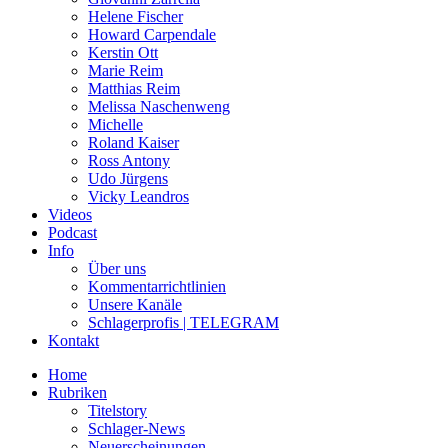
Helene Fischer
Howard Carpendale
Kerstin Ott
Marie Reim
Matthias Reim
Melissa Naschenweng
Michelle
Roland Kaiser
Ross Antony
Udo Jürgens
Vicky Leandros
Videos
Podcast
Info
Über uns
Kommentarrichtlinien
Unsere Kanäle
Schlagerprofis | TELEGRAM
Kontakt
Home
Rubriken
Titelstory
Schlager-News
Neuerscheinungen