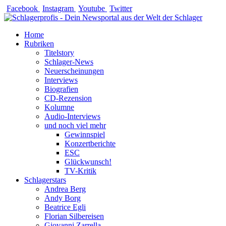
Zum
Facebook
Instagram
Youtube
Twitter
Inhalt
springen
Home
Rubriken
Titelstory
Schlager-News
Neuerscheinungen
Interviews
Biografien
CD-Rezension
Kolumne
Audio-Interviews
und noch viel mehr
Gewinnspiel
Konzertberichte
ESC
Glückwunsch!
TV-Kritik
Schlagerstars
Andrea Berg
Andy Borg
Beatrice Egli
Florian Silbereisen
Giovanni Zarrella