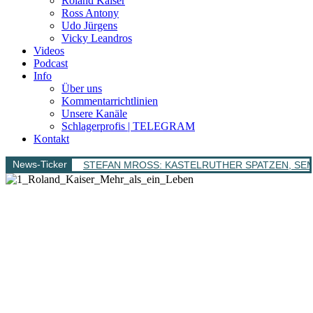
Roland Kaiser
Ross Antony
Udo Jürgens
Vicky Leandros
Videos
Podcast
Info
Über uns
Kommentarrichtlinien
Unsere Kanäle
Schlagerprofis | TELEGRAM
Kontakt
News-Ticker
STEFAN MROSS: KASTELRUTHER SPATZEN, SEMINO 