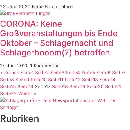
22. Juni 2020
Keine Kommentare
CORONA: Keine
Großveranstaltungen bis Ende
Oktober – Schlagernacht und
Schlagerbooom(?) betroffen
17. Juni 2020
1 Kommentar
« Zurück
Seite
1
Seite
2
Seite
3
Seite
4
Seite
5
Seite
6
Seite
7
Seite
8
Seite
9
Seite
10
Seite
11
Seite
12
Seite
13
Seite
14
Seite
15
Seite
16
Seite
17
Seite
18
Seite
19
Seite
20
Seite
21
Seite
22
Weiter »
Rubriken