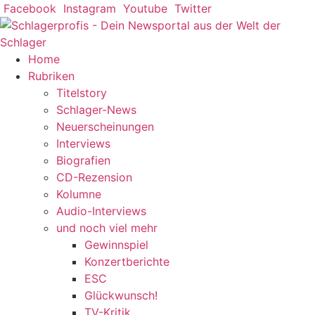
Zum
Facebook
Instagram
Youtube
Twitter
Inhalt
springen
Home
Rubriken
Titelstory
Schlager-News
Neuerscheinungen
Interviews
Biografien
CD-Rezension
Kolumne
Audio-Interviews
und noch viel mehr
Gewinnspiel
Konzertberichte
ESC
Glückwunsch!
TV-Kritik