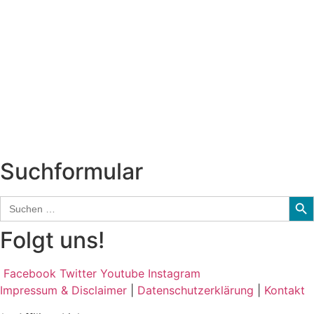
Titelstory
SchlagerNews
Neuerscheinungen
Interviews
Biographien
CD-Rezension
Kolumne
Audio-Interviews
und mehr…
Suchformular
Sear
Search
for:
Folgt uns!
Facebook
Twitter
Youtube
Instagram
Impressum & Disclaimer
|
Datenschutzerklärung
|
Kontakt