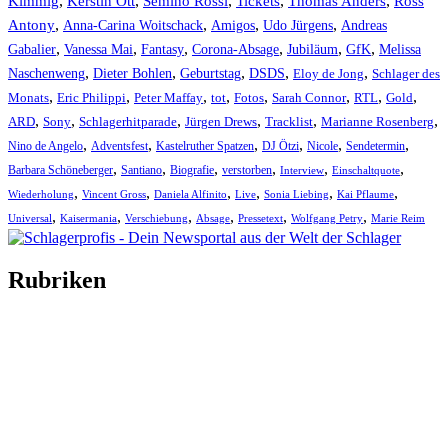
Kimmig
,
Kerstin Ott
,
,
,
,
Semino Rossi
Tickets
Thomas Anders
Ross
,
,
,
,
Antony
Anna-Carina Woitschack
Amigos
Udo Jürgens
Andreas
,
,
,
,
,
,
Gabalier
Vanessa Mai
Fantasy
Corona-Absage
Jubiläum
GfK
Melissa
,
,
,
,
,
Naschenweng
Dieter Bohlen
Geburtstag
DSDS
Eloy de Jong
Schlager des
,
,
,
,
,
,
,
,
Monats
Eric Philippi
Peter Maffay
tot
Fotos
Sarah Connor
RTL
Gold
,
,
,
,
,
,
ARD
Sony
Schlagerhitparade
Jürgen Drews
Tracklist
Marianne Rosenberg
,
,
,
,
,
,
Nino de Angelo
Adventsfest
Kastelruther Spatzen
DJ Ötzi
Nicole
Sendetermin
,
,
,
,
,
,
Barbara Schöneberger
Santiano
Biografie
verstorben
Interview
Einschaltquote
,
,
,
,
,
,
Wiederholung
Vincent Gross
Daniela Alfinito
Live
Sonia Liebing
Kai Pflaume
,
,
,
,
,
,
Universal
Kaisermania
Verschiebung
Absage
Pressetext
Wolfgang Petry
Marie Reim
Rubriken
Titelstory
SchlagerNews
Neuerscheinungen
Interviews
Biographien
CD-Rezension
Kolumne
Audio-Interviews