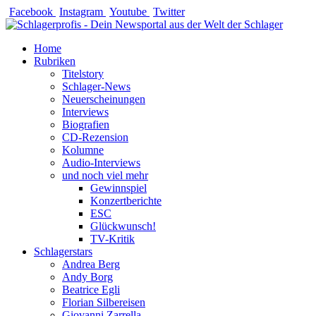
Zum
Facebook
Instagram
Youtube
Twitter
Inhalt
springen
Home
Rubriken
Titelstory
Schlager-News
Neuerscheinungen
Interviews
Biografien
CD-Rezension
Kolumne
Audio-Interviews
und noch viel mehr
Gewinnspiel
Konzertberichte
ESC
Glückwunsch!
TV-Kritik
Schlagerstars
Andrea Berg
Andy Borg
Beatrice Egli
Florian Silbereisen
Giovanni Zarrella