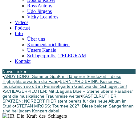
Roland Kaiser
Ross Antony
Udo Jürgens
Vicky Leandros
Videos
Podcast
Info
Über uns
Kommentarrichtlinien
Unsere Kanäle
Schlagerprofis | TELEGRAM
Kontakt
News-Ticker
•
ANDY BORG: Sommer-Spaß mit längerer Sendezeit – diese
Highlights erwarten die Fans
•
BERNHARD BRINK: Keiner war
musikalisch so oft im Fernsehgarten Gast wie der Schlagertitan!
•
SCHLAGERPILOTEN: Mit „Laguna Blue – Sterne überm Paradies“
geht die musikalische Traumreise weiter
•
KASTELRUTHER
SPATZEN: NORBERT RIER steht bereits für das neue Album im
Studio
•
STEFAN MROSS: Tournee 2027: Diese beiden Sängerinnen
sind bei jedem Konzert dabei