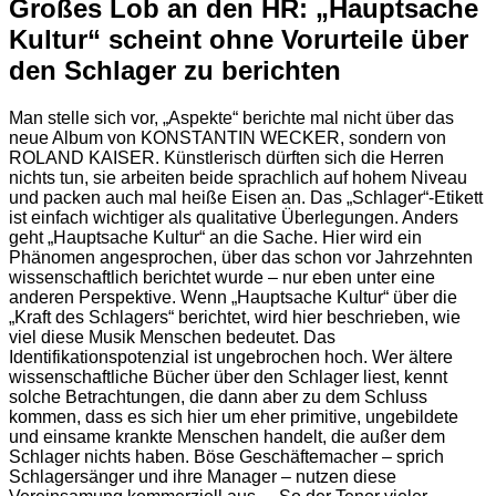
Großes Lob an den HR: „Hauptsache
Kultur“ scheint ohne Vorurteile über
den Schlager zu berichten
Man stelle sich vor, „Aspekte“ berichte mal nicht über das
neue Album von KONSTANTIN WECKER, sondern von
ROLAND KAISER. Künstlerisch dürften sich die Herren
nichts tun, sie arbeiten beide sprachlich auf hohem Niveau
und packen auch mal heiße Eisen an. Das „Schlager“-Etikett
ist einfach wichtiger als qualitative Überlegungen. Anders
geht „Hauptsache Kultur“ an die Sache. Hier wird ein
Phänomen angesprochen, über das schon vor Jahrzehnten
wissenschaftlich berichtet wurde – nur eben unter eine
anderen Perspektive. Wenn „Hauptsache Kultur“ über die
„Kraft des Schlagers“ berichtet, wird hier beschrieben, wie
viel diese Musik Menschen bedeutet. Das
Identifikationspotenzial ist ungebrochen hoch. Wer ältere
wissenschaftliche Bücher über den Schlager liest, kennt
solche Betrachtungen, die dann aber zu dem Schluss
kommen, dass es sich hier um eher primitive, ungebildete
und einsame krankte Menschen handelt, die außer dem
Schlager nichts haben. Böse Geschäftemacher – sprich
Schlagersänger und ihre Manager – nutzen diese