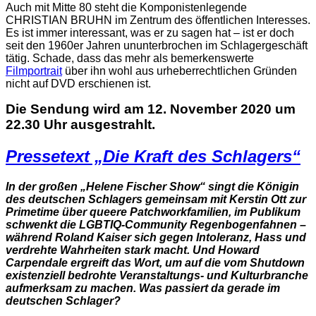
Auch mit Mitte 80 steht die Komponistenlegende
CHRISTIAN BRUHN im Zentrum des öffentlichen Interesses.
Es ist immer interessant, was er zu sagen hat – ist er doch
seit den 1960er Jahren ununterbrochen im Schlagergeschäft
tätig. Schade, dass das mehr als bemerkenswerte
Filmportrait
über ihn wohl aus urheberrechtlichen Gründen
nicht auf DVD erschienen ist.
Die Sendung wird am 12. November 2020 um
22.30 Uhr ausgestrahlt.
Pressetext „Die Kraft des Schlagers“
In der großen „Helene Fischer Show“ singt die Königin
des deutschen Schlagers gemeinsam mit Kerstin Ott zur
Primetime über queere Patchworkfamilien, im Publikum
schwenkt die LGBTIQ-Community Regenbogenfahnen –
während Roland Kaiser sich gegen Intoleranz, Hass und
verdrehte Wahrheiten stark macht. Und Howard
Carpendale ergreift das Wort, um auf die vom Shutdown
existenziell bedrohte Veranstaltungs- und Kulturbranche
aufmerksam zu machen. Was passiert da gerade im
deutschen Schlager?