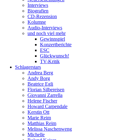
Interviews
Biografien
CD-Rezension
Kolumne
Audio-Interviews
und noch viel mehr
Gewinnspiel
Konzertberichte
ESC
Glückwunsch!
TV-Kritik
Schlagerstars
Andrea Berg
Andy Borg
Beatrice Egli
Florian Silbereisen
Giovanni Zarrella
Helene Fischer
Howard Carpendale
Kerstin Ott
Marie Reim
Matthias Reim
Melissa Naschenweng
Michelle