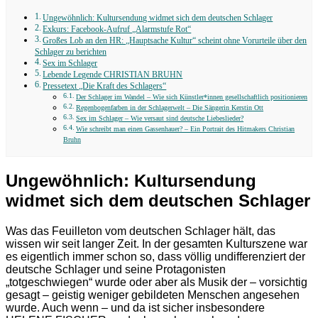
Ungewöhnlich: Kultursendung widmet sich dem deutschen Schlager
Exkurs: Facebook-Aufruf „Alarmstufe Rot“
Großes Lob an den HR: „Hauptsache Kultur“ scheint ohne Vorurteile über den
Schlager zu berichten
Sex im Schlager
Lebende Legende CHRISTIAN BRUHN
Pressetext „Die Kraft des Schlagers“
Der Schlager im Wandel – Wie sich Künstler*innen gesellschaftlich positionieren
Regenbogenfarben in der Schlagerwelt – Die Sängerin Kerstin Ott
Sex im Schlager – Wie versaut sind deutsche Liebeslieder?
Wie schreibt man einen Gassenhauer? – Ein Portrait des Hitmakers Christian
Bruhn
Ungewöhnlich: Kultursendung
widmet sich dem deutschen Schlager
Was das
Feuilleton
vom deutschen Schlager hält, das
wissen wir seit langer Zeit. In der gesamten Kulturszene war
es eigentlich immer schon so, dass völlig undifferenziert der
deutsche Schlager und seine Protagonisten
„totgeschwiegen“ wurde oder aber als Musik der – vorsichtig
gesagt – geistig weniger gebildeten Menschen angesehen
wurde. Auch wenn – und da ist sicher insbesondere