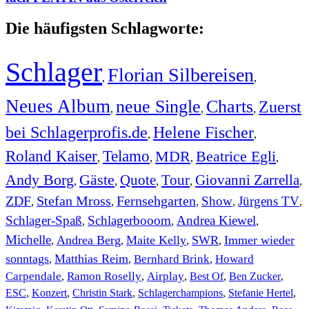
Die häufigsten Schlagworte:
Schlager
Florian Silbereisen
,
,
Neues Album
neue Single
Charts
Zuerst
,
,
,
bei Schlagerprofis.de
Helene Fischer
,
,
Roland Kaiser
Telamo
MDR
Beatrice Egli
,
,
,
,
Andy Borg
Gäste
Quote
Tour
Giovanni Zarrella
,
,
,
,
,
ZDF
Stefan Mross
Fernsehgarten
Show
Jürgens TV
,
,
,
,
,
Schlager-Spaß
Schlagerbooom
Andrea Kiewel
,
,
,
Michelle
Andrea Berg
Maite Kelly
SWR
Immer wieder
,
,
,
,
sonntags
Matthias Reim
Bernhard Brink
Howard
,
,
,
Carpendale
Ramon Roselly
Airplay
Best Of
Ben Zucker
,
,
,
,
,
ESC
,
Konzert
,
Christin Stark
,
Schlagerchampions
,
Stefanie Hertel
,