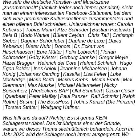
Wie sehr die deutsche Künstler- und Musikszene
„zusammenhält“ (nämlich leider noch immer gar nicht), sieht
man an einem interessanten Facebook-Statement, bei dem
sich viele prominente Kulturschaffende zusammentaten und
einen offenen Brief schrieben. Unterzeichner waren: Carolin
Kebekus | Tobias Mann | Atze Schröder | Bastian Pastewka |
Bela B | Bodo Wartke | Bülent Ceylan | Chris Tall | Christoph
Sieber | Dagmar Schönleber | Daphne de Luxe | David
Kebekus | Dieter Nuhr | Donots | Dr. Eckart von
Hirschhausen | Eure Mütter | Felix Lobrecht | Florian
Schroeder | Gaby Köster | Gerburg Jahnke | Gregor Meyle |
Hazel Brugger | Heinrich del Core | Helmut Schleich | Hugo
Egon Balder | Ines Anioli | Jeannine Michaelsen | Johann
König | Johannes Oerding | Kasalla | Lisa Feller | Luke
Mockridge | Mario Barth | Markus Krebs | Martin Frank | Max
Giermann | Max Mutzke | Michael Mittermeier | Micky
Beisenherz | Niedeckens BAP | Olaf Schubert | Özcan Cosar
| Querbeat | Peter Maffay | Paul Panzer | Ralf Schmitz | Ralph
Ruthe | Sasha | The BossHoss | Tobias Künzel (Die Prinzen)
| Torsten Sträter | Wolfgang Haffner.
Was fällt uns da auf? Richtig: Es ist genau KEIN
Schlagerstar dabei. Das ist übrigens einer der Gründe,
warum wir dieses Thema stiefmütterlich behandeln. Auch im
Jahr 2020 wird der Schlager noch immer ausgegrenzt. Wir