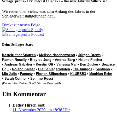
Schlagerprofis – Der Podcast Folge 077 – Das neue Jahr mit Silbereisen
Wir reden über vieles, was zum Anfang des Jahres in der
Schlagerwelt stattgefunden hat…
Direkt zur neuen Folge
Deine Schlager-Stars
Kastelruther Spatzen
•
Melissa Naschenweng
•
Jürgen Drews
•
Ramon Roselly
•
Eloy de Jong
•
Andrea Berg
•
Helene Fischer
•
Andreas Gabalier
•
Kerstin Ott
•
Vanessa Mai
•
Ben Zucker
•
Beatrice
Egli
•
Roland Kaiser
•
Die Schlagerpiloten
•
Die Amigos
•
Santiano
•
Mia Julia
•
Fantasy
•
Florian Silbereisen
•
KLUBBB3
•
Matthias Reim
•
Sarah Connor
•
Semino Rossi
(Du vermisst Deinen Star? Gib uns
Bescheid
!)
Ein Kommentar
Detlev Hirsch
sagt:
11. November 2020 um 18:38 Uhr