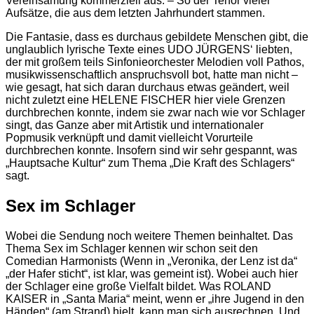
Vereinsamung kommerziell aus. – So der Tenor vieler
Aufsätze, die aus dem letzten Jahrhundert stammen.
Die Fantasie, dass es durchaus gebildete Menschen gibt, die
unglaublich lyrische Texte eines UDO JÜRGENS‘ liebten,
der mit großem teils Sinfonieorchester Melodien voll Pathos,
musikwissenschaftlich anspruchsvoll bot, hatte man nicht –
wie gesagt, hat sich daran durchaus etwas geändert, weil
nicht zuletzt eine HELENE FISCHER hier viele Grenzen
durchbrechen konnte, indem sie zwar nach wie vor Schlager
singt, das Ganze aber mit Artistik und internationaler
Popmusik verknüpft und damit vielleicht Vorurteile
durchbrechen konnte. Insofern sind wir sehr gespannt, was
„Hauptsache Kultur“ zum Thema „Die Kraft des Schlagers“
sagt.
Sex im Schlager
Wobei die Sendung noch weitere Themen beinhaltet. Das
Thema Sex im Schlager kennen wir schon seit den
Comedian Harmonists (Wenn in „Veronika, der Lenz ist da“
„der Hafer sticht“, ist klar, was gemeint ist). Wobei auch hier
der Schlager eine große Vielfalt bildet. Was ROLAND
KAISER in „Santa Maria“ meint, wenn er „ihre Jugend in den
Händen“ (am Strand) hielt, kann man sich ausrechnen. Und