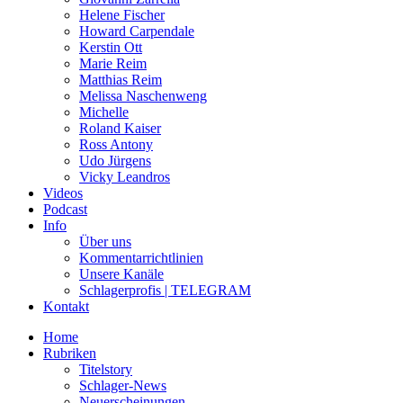
Helene Fischer
Howard Carpendale
Kerstin Ott
Marie Reim
Matthias Reim
Melissa Naschenweng
Michelle
Roland Kaiser
Ross Antony
Udo Jürgens
Vicky Leandros
Videos
Podcast
Info
Über uns
Kommentarrichtlinien
Unsere Kanäle
Schlagerprofis | TELEGRAM
Kontakt
Home
Rubriken
Titelstory
Schlager-News
Neuerscheinungen