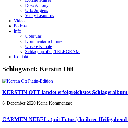
Roland Kaiser
Ross Antony
Udo Jürgens
Vicky Leandros
Videos
Podcast
Info
Über uns
Kommentarrichtlinien
Unsere Kanäle
Schlagerprofis | TELEGRAM
Kontakt
Schlagwort: Kerstin Ott
KERSTIN OTT landet erfolgreichstes Schlageralbum 
6. Dezember 2020
Keine Kommentare
CARMEN NEBEL: (mit Fotos:) In ihrer Heiligaben