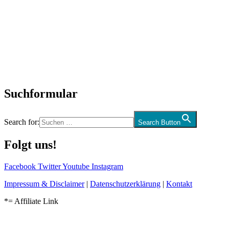
SchlagerNews
Neuerscheinungen
Interviews
Biographien
CD-Rezension
Kolumne
Audio-Interviews
und mehr…
Suchformular
Search for:
Search Button
Folgt uns!
Facebook
Twitter
Youtube
Instagram
Impressum & Disclaimer
|
Datenschutzerklärung
|
Kontakt
*= Affiliate Link