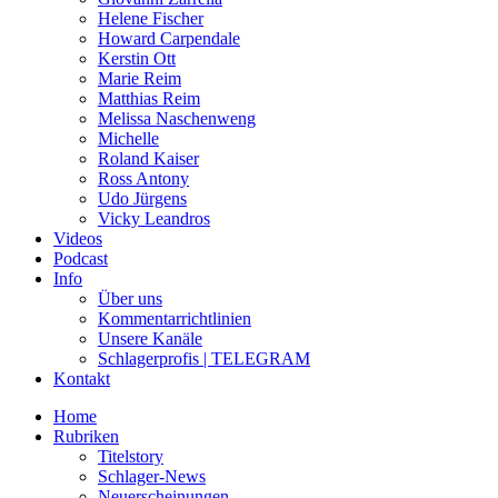
Helene Fischer
Howard Carpendale
Kerstin Ott
Marie Reim
Matthias Reim
Melissa Naschenweng
Michelle
Roland Kaiser
Ross Antony
Udo Jürgens
Vicky Leandros
Videos
Podcast
Info
Über uns
Kommentarrichtlinien
Unsere Kanäle
Schlagerprofis | TELEGRAM
Kontakt
Home
Rubriken
Titelstory
Schlager-News
Neuerscheinungen