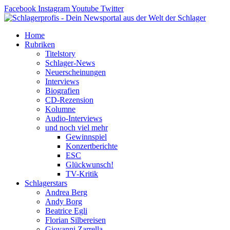
Zum
Facebook
Instagram
Youtube
Twitter
Inhalt
springen
Home
Rubriken
Titelstory
Schlager-News
Neuerscheinungen
Interviews
Biografien
CD-Rezension
Kolumne
Audio-Interviews
und noch viel mehr
Gewinnspiel
Konzertberichte
ESC
Glückwunsch!
TV-Kritik
Schlagerstars
Andrea Berg
Andy Borg
Beatrice Egli
Florian Silbereisen
Giovanni Zarrella