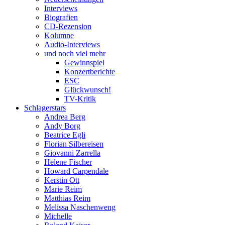
Interviews
Biografien
CD-Rezension
Kolumne
Audio-Interviews
und noch viel mehr
Gewinnspiel
Konzertberichte
ESC
Glückwunsch!
TV-Kritik
Schlagerstars
Andrea Berg
Andy Borg
Beatrice Egli
Florian Silbereisen
Giovanni Zarrella
Helene Fischer
Howard Carpendale
Kerstin Ott
Marie Reim
Matthias Reim
Melissa Naschenweng
Michelle