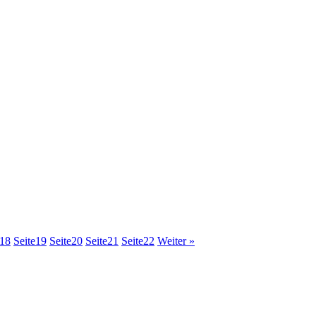
18
Seite
19
Seite
20
Seite
21
Seite
22
Weiter »