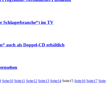
er Schlagerbranche“) im TV
n“ auch als Doppel-CD erhältlich
ernsehen
9
Seite
10
Seite
11
Seite
12
Seite
13
Seite
14
Seite
15
Seite
16
Seite
17
Seite