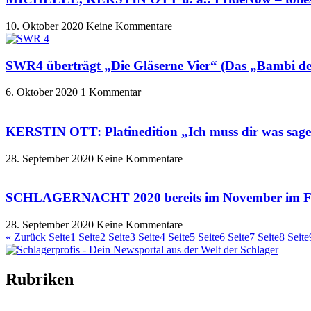
10. Oktober 2020
Keine Kommentare
SWR4 überträgt „Die Gläserne Vier“ (Das „Bambi d
6. Oktober 2020
1 Kommentar
KERSTIN OTT: Platinedition „Ich muss dir was sage
28. September 2020
Keine Kommentare
SCHLAGERNACHT 2020 bereits im November im F
28. September 2020
Keine Kommentare
« Zurück
Seite
1
Seite
2
Seite
3
Seite
4
Seite
5
Seite
6
Seite
7
Seite
8
Seite
Rubriken
Titelstory