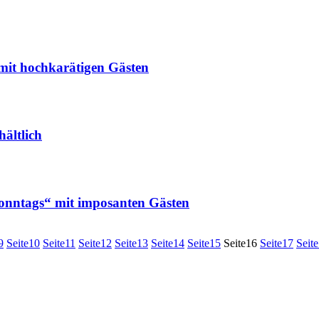
hochkarätigen Gästen
ältlich
nntags“ mit imposanten Gästen
9
Seite
10
Seite
11
Seite
12
Seite
13
Seite
14
Seite
15
Seite
16
Seite
17
Seite