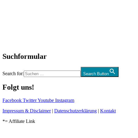
SchlagerNews
Neuerscheinungen
Interviews
Biographien
CD-Rezension
Kolumne
Audio-Interviews
und mehr…
Suchformular
Search for:
Search Button
Folgt uns!
Facebook
Twitter
Youtube
Instagram
Impressum & Disclaimer
|
Datenschutzerklärung
|
Kontakt
*= Affiliate Link