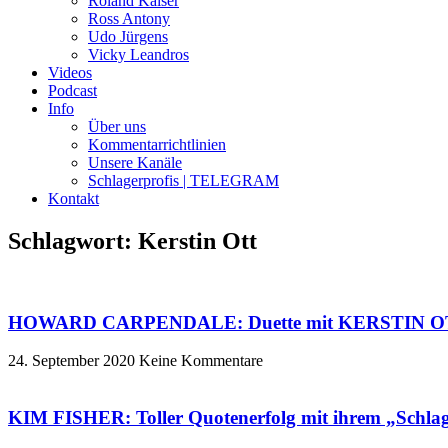
Roland Kaiser
Ross Antony
Udo Jürgens
Vicky Leandros
Videos
Podcast
Info
Über uns
Kommentarrichtlinien
Unsere Kanäle
Schlagerprofis | TELEGRAM
Kontakt
Schlagwort: Kerstin Ott
HOWARD CARPENDALE: Duette mit KERSTIN OT
24. September 2020
Keine Kommentare
KIM FISHER: Toller Quotenerfolg mit ihrem „Schl