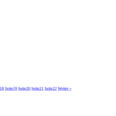
18
Seite
19
Seite
20
Seite
21
Seite
22
Weiter »