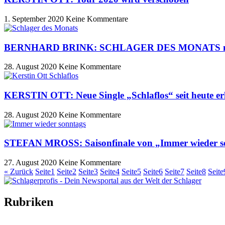
1. September 2020
Keine Kommentare
BERNHARD BRINK: SCHLAGER DES MONATS mit 
28. August 2020
Keine Kommentare
KERSTIN OTT: Neue Single „Schlaflos“ seit heute erh
28. August 2020
Keine Kommentare
STEFAN MROSS: Saisonfinale von „Immer wieder so
27. August 2020
Keine Kommentare
« Zurück
Seite
1
Seite
2
Seite
3
Seite
4
Seite
5
Seite
6
Seite
7
Seite
8
Seite
Rubriken
Titelstory