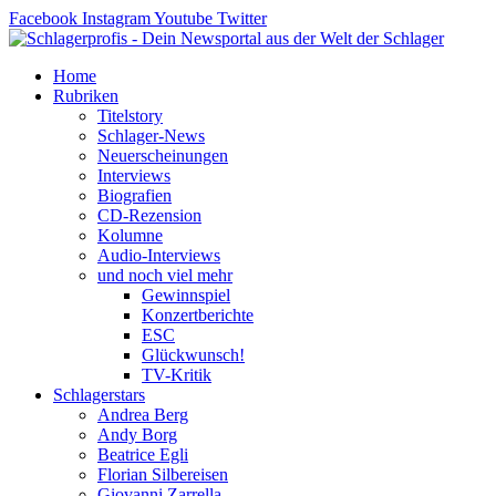
Zum
Facebook
Instagram
Youtube
Twitter
Inhalt
springen
Home
Rubriken
Titelstory
Schlager-News
Neuerscheinungen
Interviews
Biografien
CD-Rezension
Kolumne
Audio-Interviews
und noch viel mehr
Gewinnspiel
Konzertberichte
ESC
Glückwunsch!
TV-Kritik
Schlagerstars
Andrea Berg
Andy Borg
Beatrice Egli
Florian Silbereisen
Giovanni Zarrella