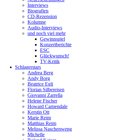
Interviews
Biografien
CD-Rezension
Kolumne
Audio-Interviews
und noch viel mehr
Gewinnspiel
Konzertberichte
ESC
Glückwunsch!
TV-Kritik
Schlagerstars
Andrea Berg
Andy Borg
Beatrice Egli
Florian Silbereisen
Giovanni Zarrella
Helene Fischer
Howard Carpendale
Kerstin Ott
Marie Reim
Matthias Reim
Melissa Naschenweng
Michelle