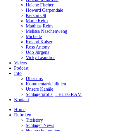
Helene Fischer
Howard Carpendale
Kerstin Ott
Marie Reim
Matthias Reim
Melissa Naschenweng
Michelle
Roland Kaiser
Ross Antony
Udo Jürgens
Vicky Leandros
Videos
Podcast
Info
Über uns
Kommentarrichtlinien
Unsere Kanäle
Schlagerprofis | TELEGRAM
Kontakt
Home
Rubriken
Titelstory
Schlager-News
Neuerscheinungen