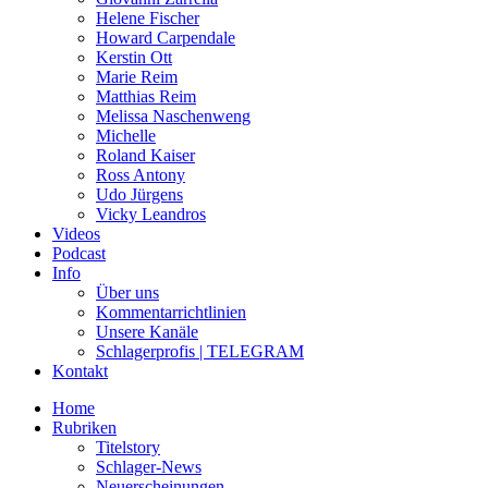
Helene Fischer
Howard Carpendale
Kerstin Ott
Marie Reim
Matthias Reim
Melissa Naschenweng
Michelle
Roland Kaiser
Ross Antony
Udo Jürgens
Vicky Leandros
Videos
Podcast
Info
Über uns
Kommentarrichtlinien
Unsere Kanäle
Schlagerprofis | TELEGRAM
Kontakt
Home
Rubriken
Titelstory
Schlager-News
Neuerscheinungen