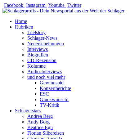
Zum
Facebook
Instagram
Youtube
Twitter
Inhalt
springen
Home
Rubriken
Titelstory
Schlager-News
Neuerscheinungen
Interviews
Biografien
CD-Rezension
Kolumne
Audio-Interviews
und noch viel mehr
Gewinnspiel
Konzertberichte
ESC
Glückwunsch!
TV-Kritik
Schlagerstars
Andrea Berg
Andy Borg
Beatrice Egli
Florian Silbereisen
Giovanni Zarrella