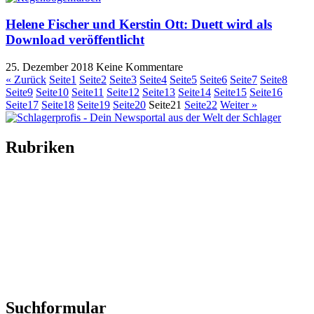
Helene Fischer und Kerstin Ott: Duett wird als
Download veröffentlicht
25. Dezember 2018
Keine Kommentare
« Zurück
Seite
1
Seite
2
Seite
3
Seite
4
Seite
5
Seite
6
Seite
7
Seite
8
Seite
9
Seite
10
Seite
11
Seite
12
Seite
13
Seite
14
Seite
15
Seite
16
Seite
17
Seite
18
Seite
19
Seite
20
Seite
21
Seite
22
Weiter »
Rubriken
Titelstory
SchlagerNews
Neuerscheinungen
Interviews
Biographien
CD-Rezension
Kolumne
Audio-Interviews
und mehr…
Suchformular