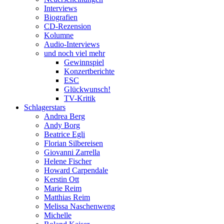
Interviews
Biografien
CD-Rezension
Kolumne
Audio-Interviews
und noch viel mehr
Gewinnspiel
Konzertberichte
ESC
Glückwunsch!
TV-Kritik
Schlagerstars
Andrea Berg
Andy Borg
Beatrice Egli
Florian Silbereisen
Giovanni Zarrella
Helene Fischer
Howard Carpendale
Kerstin Ott
Marie Reim
Matthias Reim
Melissa Naschenweng
Michelle