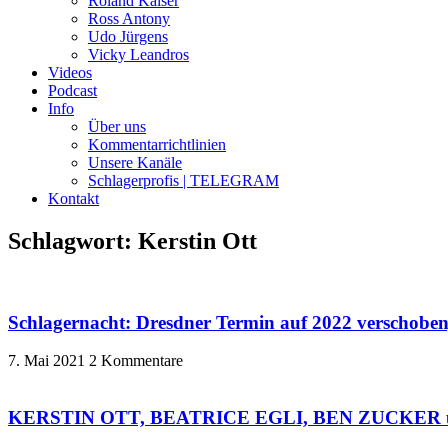
Roland Kaiser
Ross Antony
Udo Jürgens
Vicky Leandros
Videos
Podcast
Info
Über uns
Kommentarrichtlinien
Unsere Kanäle
Schlagerprofis | TELEGRAM
Kontakt
Schlagwort: Kerstin Ott
Schlagernacht: Dresdner Termin auf 2022 verschoben
7. Mai 2021
2 Kommentare
KERSTIN OTT, BEATRICE EGLI, BEN ZUCKER u. a. fe