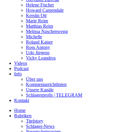
Helene Fischer
Howard Carpendale
Kerstin Ott
Marie Reim
Matthias Reim
Melissa Naschenweng
Michelle
Roland Kaiser
Ross Antony
Udo Jürgens
Vicky Leandros
Videos
Podcast
Info
Über uns
Kommentarrichtlinien
Unsere Kanäle
Schlagerprofis | TELEGRAM
Kontakt
Home
Rubriken
Titelstory
Schlager-News
Neuerscheinungen