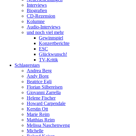
Interviews
Biografien
CD-Rezension
Kolumne
Audio-Interviews
und noch viel mehr
Gewinnspiel
Konzertberichte
ESC
Glückwunsch!
TV-Kritik
Schlagerstars
Andrea Berg
Andy Borg
Beatrice Egli
Florian Silbereisen
Giovanni Zarrella
Helene Fischer
Howard Carpendale
Kerstin Ott
Marie Reim
Matthias Reim
Melissa Naschenweng
Michelle