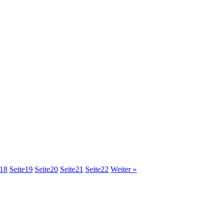
18
Seite
19
Seite
20
Seite
21
Seite
22
Weiter »