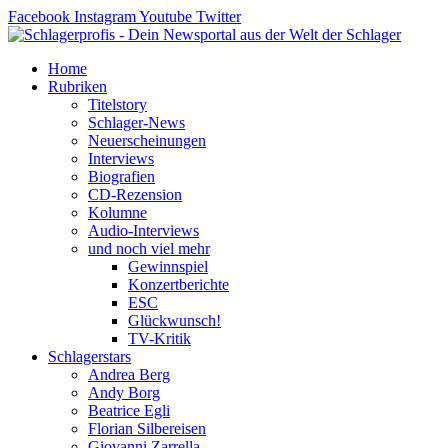
Zum
Facebook
Instagram
Youtube
Twitter
Inhalt
springen
Home
Rubriken
Titelstory
Schlager-News
Neuerscheinungen
Interviews
Biografien
CD-Rezension
Kolumne
Audio-Interviews
und noch viel mehr
Gewinnspiel
Konzertberichte
ESC
Glückwunsch!
TV-Kritik
Schlagerstars
Andrea Berg
Andy Borg
Beatrice Egli
Florian Silbereisen
Giovanni Zarrella