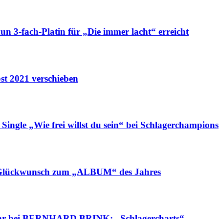
-fach-Platin für „Die immer lacht“ erreicht
t 2021 verschieben
„Wie frei willst du sein“ bei Schlagerchampions
ckwunsch zum „ALBUM“ des Jahres
 bei BERNHARD BRINK: „Schlagercharts“