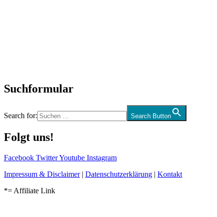
SchlagerNews
Neuerscheinungen
Interviews
Biographien
CD-Rezension
Kolumne
Audio-Interviews
und mehr…
Suchformular
Search for:
Search Button
Folgt uns!
Facebook
Twitter
Youtube
Instagram
Impressum & Disclaimer
|
Datenschutzerklärung
|
Kontakt
*= Affiliate Link