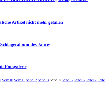
sche Artikel nicht mehr gefallen
Schlageralbum des Jahres
t Fotogalerie
9
Seite
10
Seite
11
Seite
12
Seite
13
Seite
14
Seite
15
Seite
16
Seite
17
Seite