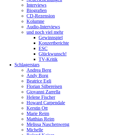
Interviews
Biografien
CD-Rezension
Kolumne
Audio-Interviews
und noch viel mehr
Gewinnspiel
Konzertberichte
ESC
Glückwunsch!
TV-Kritik
Schlagerstars
Andrea Berg
Andy Borg
Beatrice Egli
Florian Silbereisen
Giovanni Zarrella
Helene Fischer
Howard Carpendale
Kerstin Ott
Marie Reim
Matthias Reim
Melissa Naschenweng
Michelle