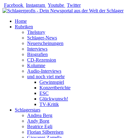
Zum
Facebook
Instagram
Youtube
Twitter
Inhalt
springen
Home
Rubriken
Titelstory
Schlager-News
Neuerscheinungen
Interviews
Biografien
CD-Rezension
Kolumne
Audio-Interviews
und noch viel mehr
Gewinnspiel
Konzertberichte
ESC
Glückwunsch!
TV-Kritik
Schlagerstars
Andrea Berg
Andy Borg
Beatrice Egli
Florian Silbereisen
Giovanni Zarrella