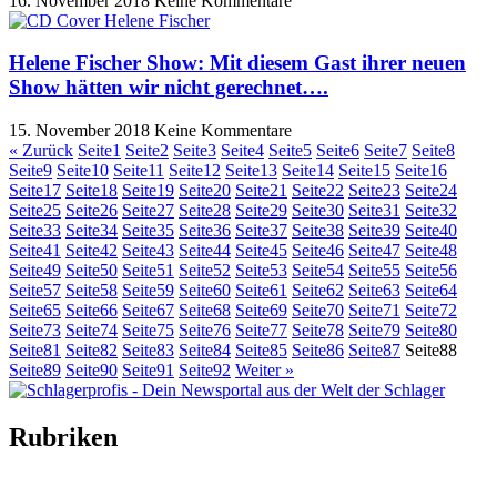
16. November 2018
Keine Kommentare
Helene Fischer Show: Mit diesem Gast ihrer neuen
Show hätten wir nicht gerechnet….
15. November 2018
Keine Kommentare
« Zurück
Seite
1
Seite
2
Seite
3
Seite
4
Seite
5
Seite
6
Seite
7
Seite
8
Seite
9
Seite
10
Seite
11
Seite
12
Seite
13
Seite
14
Seite
15
Seite
16
Seite
17
Seite
18
Seite
19
Seite
20
Seite
21
Seite
22
Seite
23
Seite
24
Seite
25
Seite
26
Seite
27
Seite
28
Seite
29
Seite
30
Seite
31
Seite
32
Seite
33
Seite
34
Seite
35
Seite
36
Seite
37
Seite
38
Seite
39
Seite
40
Seite
41
Seite
42
Seite
43
Seite
44
Seite
45
Seite
46
Seite
47
Seite
48
Seite
49
Seite
50
Seite
51
Seite
52
Seite
53
Seite
54
Seite
55
Seite
56
Seite
57
Seite
58
Seite
59
Seite
60
Seite
61
Seite
62
Seite
63
Seite
64
Seite
65
Seite
66
Seite
67
Seite
68
Seite
69
Seite
70
Seite
71
Seite
72
Seite
73
Seite
74
Seite
75
Seite
76
Seite
77
Seite
78
Seite
79
Seite
80
Seite
81
Seite
82
Seite
83
Seite
84
Seite
85
Seite
86
Seite
87
Seite
88
Seite
89
Seite
90
Seite
91
Seite
92
Weiter »
Rubriken
Titelstory