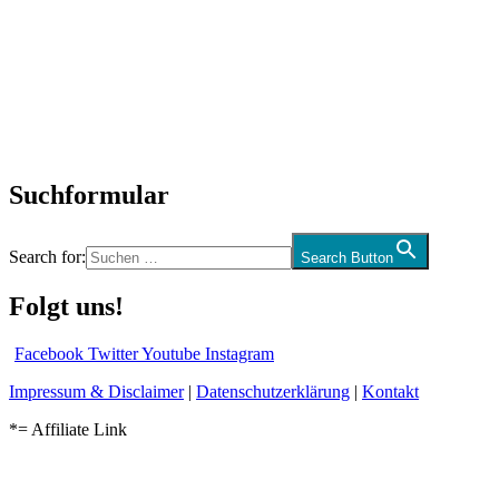
SchlagerNews
Neuerscheinungen
Interviews
Biographien
CD-Rezension
Kolumne
Audio-Interviews
und mehr…
Suchformular
Search for:
Search Button
Folgt uns!
Facebook
Twitter
Youtube
Instagram
Impressum & Disclaimer
|
Datenschutzerklärung
|
Kontakt
*= Affiliate Link