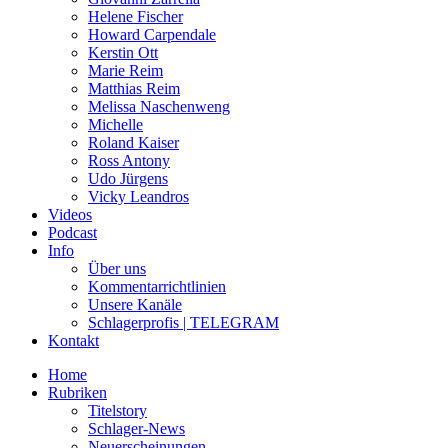
Helene Fischer
Howard Carpendale
Kerstin Ott
Marie Reim
Matthias Reim
Melissa Naschenweng
Michelle
Roland Kaiser
Ross Antony
Udo Jürgens
Vicky Leandros
Videos
Podcast
Info
Über uns
Kommentarrichtlinien
Unsere Kanäle
Schlagerprofis | TELEGRAM
Kontakt
Home
Rubriken
Titelstory
Schlager-News
Neuerscheinungen