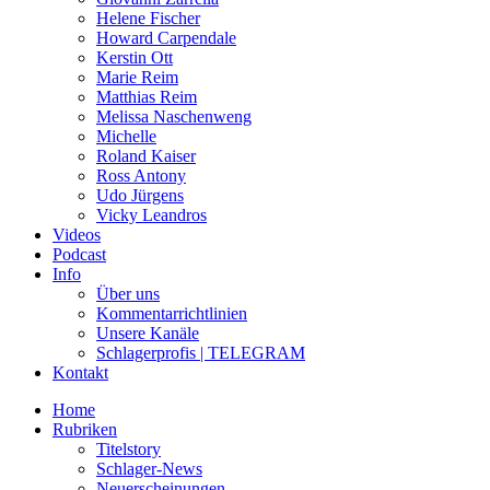
Helene Fischer
Howard Carpendale
Kerstin Ott
Marie Reim
Matthias Reim
Melissa Naschenweng
Michelle
Roland Kaiser
Ross Antony
Udo Jürgens
Vicky Leandros
Videos
Podcast
Info
Über uns
Kommentarrichtlinien
Unsere Kanäle
Schlagerprofis | TELEGRAM
Kontakt
Home
Rubriken
Titelstory
Schlager-News
Neuerscheinungen