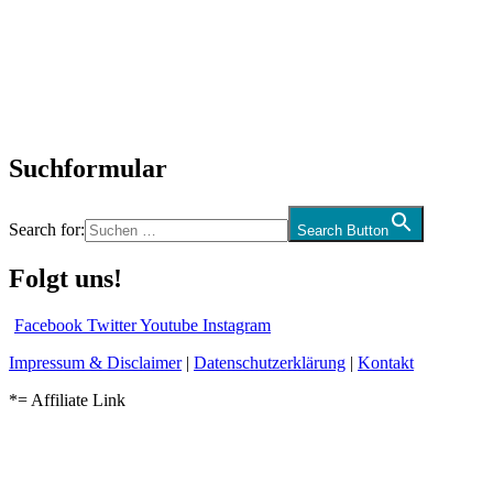
Neuerscheinungen
Interviews
Biographien
CD-Rezension
Kolumne
Audio-Interviews
und mehr…
Suchformular
Search for:
Search Button
Folgt uns!
Facebook
Twitter
Youtube
Instagram
Impressum & Disclaimer
|
Datenschutzerklärung
|
Kontakt
*= Affiliate Link