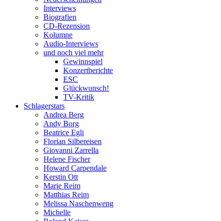
Interviews
Biografien
CD-Rezension
Kolumne
Audio-Interviews
und noch viel mehr
Gewinnspiel
Konzertberichte
ESC
Glückwunsch!
TV-Kritik
Schlagerstars
Andrea Berg
Andy Borg
Beatrice Egli
Florian Silbereisen
Giovanni Zarrella
Helene Fischer
Howard Carpendale
Kerstin Ott
Marie Reim
Matthias Reim
Melissa Naschenweng
Michelle