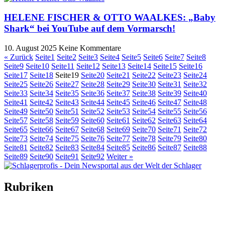
HELENE FISCHER & OTTO WAALKES: „Baby
Shark“ bei YouTube auf dem Vormarsch!
10. August 2025
Keine Kommentare
« Zurück
Seite
1
Seite
2
Seite
3
Seite
4
Seite
5
Seite
6
Seite
7
Seite
8
Seite
9
Seite
10
Seite
11
Seite
12
Seite
13
Seite
14
Seite
15
Seite
16
Seite
17
Seite
18
Seite
19
Seite
20
Seite
21
Seite
22
Seite
23
Seite
24
Seite
25
Seite
26
Seite
27
Seite
28
Seite
29
Seite
30
Seite
31
Seite
32
Seite
33
Seite
34
Seite
35
Seite
36
Seite
37
Seite
38
Seite
39
Seite
40
Seite
41
Seite
42
Seite
43
Seite
44
Seite
45
Seite
46
Seite
47
Seite
48
Seite
49
Seite
50
Seite
51
Seite
52
Seite
53
Seite
54
Seite
55
Seite
56
Seite
57
Seite
58
Seite
59
Seite
60
Seite
61
Seite
62
Seite
63
Seite
64
Seite
65
Seite
66
Seite
67
Seite
68
Seite
69
Seite
70
Seite
71
Seite
72
Seite
73
Seite
74
Seite
75
Seite
76
Seite
77
Seite
78
Seite
79
Seite
80
Seite
81
Seite
82
Seite
83
Seite
84
Seite
85
Seite
86
Seite
87
Seite
88
Seite
89
Seite
90
Seite
91
Seite
92
Weiter »
Rubriken
Titelstory
SchlagerNews