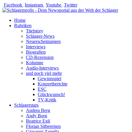
Zum
Facebook
Instagram
Youtube
Twitter
Inhalt
springen
Home
Rubriken
Titelstory
Schlager-News
Neuerscheinungen
Interviews
Biografien
CD-Rezension
Kolumne
Audio-Interviews
und noch viel mehr
Gewinnspiel
Konzertberichte
ESC
Glückwunsch!
TV-Kritik
Schlagerstars
Andrea Berg
Andy Borg
Beatrice Egli
Florian Silbereisen
Giovanni Zarrella