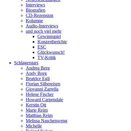
Interviews
Biografien
CD-Rezension
Kolumne
Audio-Interviews
und noch viel mehr
Gewinnspiel
Konzertberichte
ESC
Glückwunsch!
TV-Kritik
Schlagerstars
Andrea Berg
Andy Borg
Beatrice Egli
Florian Silbereisen
Giovanni Zarrella
Helene Fischer
Howard Carpendale
Kerstin Ott
Marie Reim
Matthias Reim
Melissa Naschenweng
Michelle