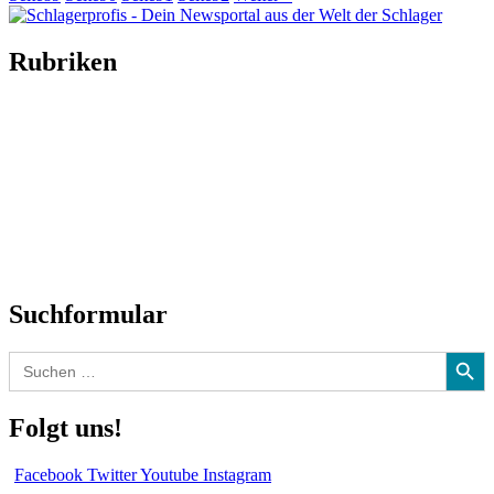
Rubriken
Titelstory
SchlagerNews
Neuerscheinungen
Interviews
Biographien
CD-Rezension
Kolumne
Audio-Interviews
und mehr…
Suchformular
Search Button
Search
for:
Folgt uns!
Facebook
Twitter
Youtube
Instagram