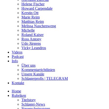
Helene Fischer
Howard Carpendale
Kerstin Ott
Marie Reim
Matthias Reim
Melissa Naschenweng
Michelle
Roland Kaiser
Ross Antony
Udo Jürgens
Vicky Leandros
Videos
Podcast
Info
Über uns
Kommentarrichtlinien
Unsere Kanäle
Schlagerprofis | TELEGRAM
Kontakt
Home
Rubriken
Titelstory
Schlager-News
Neuerscheinungen