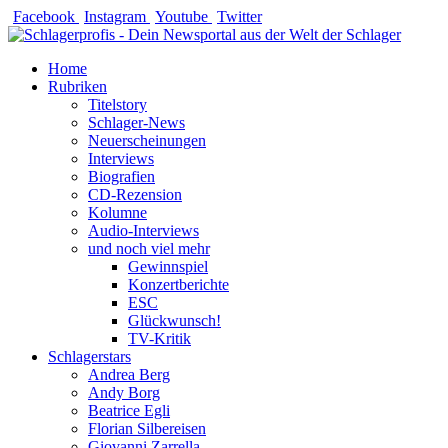
Zum
Facebook
Instagram
Youtube
Twitter
Inhalt
springen
Home
Rubriken
Titelstory
Schlager-News
Neuerscheinungen
Interviews
Biografien
CD-Rezension
Kolumne
Audio-Interviews
und noch viel mehr
Gewinnspiel
Konzertberichte
ESC
Glückwunsch!
TV-Kritik
Schlagerstars
Andrea Berg
Andy Borg
Beatrice Egli
Florian Silbereisen
Giovanni Zarrella