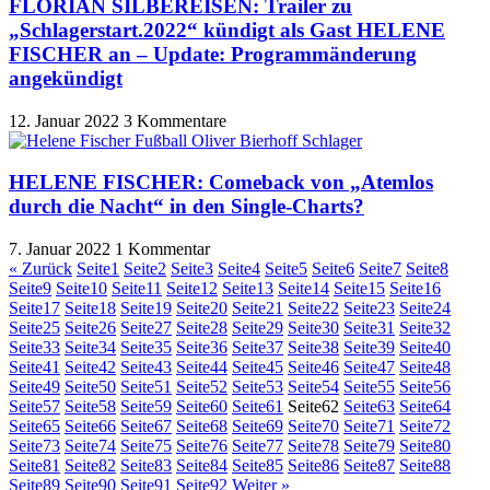
FLORIAN SILBEREISEN: Trailer zu
„Schlagerstart.2022“ kündigt als Gast HELENE
FISCHER an – Update: Programmänderung
angekündigt
12. Januar 2022
3 Kommentare
HELENE FISCHER: Comeback von „Atemlos
durch die Nacht“ in den Single-Charts?
7. Januar 2022
1 Kommentar
« Zurück
Seite
1
Seite
2
Seite
3
Seite
4
Seite
5
Seite
6
Seite
7
Seite
8
Seite
9
Seite
10
Seite
11
Seite
12
Seite
13
Seite
14
Seite
15
Seite
16
Seite
17
Seite
18
Seite
19
Seite
20
Seite
21
Seite
22
Seite
23
Seite
24
Seite
25
Seite
26
Seite
27
Seite
28
Seite
29
Seite
30
Seite
31
Seite
32
Seite
33
Seite
34
Seite
35
Seite
36
Seite
37
Seite
38
Seite
39
Seite
40
Seite
41
Seite
42
Seite
43
Seite
44
Seite
45
Seite
46
Seite
47
Seite
48
Seite
49
Seite
50
Seite
51
Seite
52
Seite
53
Seite
54
Seite
55
Seite
56
Seite
57
Seite
58
Seite
59
Seite
60
Seite
61
Seite
62
Seite
63
Seite
64
Seite
65
Seite
66
Seite
67
Seite
68
Seite
69
Seite
70
Seite
71
Seite
72
Seite
73
Seite
74
Seite
75
Seite
76
Seite
77
Seite
78
Seite
79
Seite
80
Seite
81
Seite
82
Seite
83
Seite
84
Seite
85
Seite
86
Seite
87
Seite
88
Seite
89
Seite
90
Seite
91
Seite
92
Weiter »