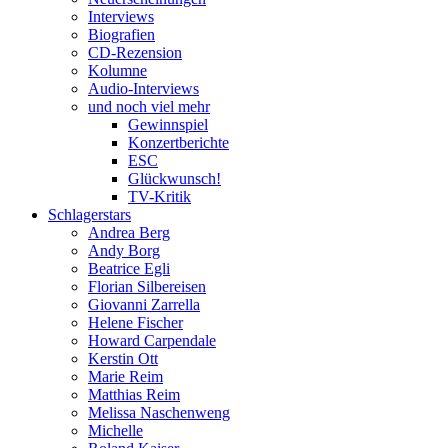
Interviews
Biografien
CD-Rezension
Kolumne
Audio-Interviews
und noch viel mehr
Gewinnspiel
Konzertberichte
ESC
Glückwunsch!
TV-Kritik
Schlagerstars
Andrea Berg
Andy Borg
Beatrice Egli
Florian Silbereisen
Giovanni Zarrella
Helene Fischer
Howard Carpendale
Kerstin Ott
Marie Reim
Matthias Reim
Melissa Naschenweng
Michelle