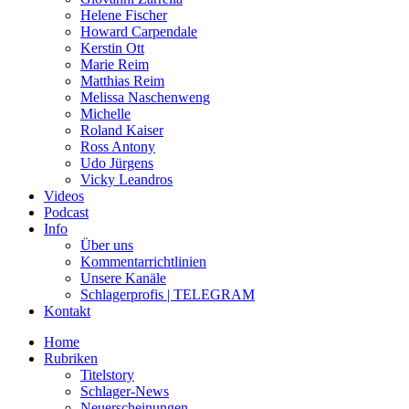
Helene Fischer
Howard Carpendale
Kerstin Ott
Marie Reim
Matthias Reim
Melissa Naschenweng
Michelle
Roland Kaiser
Ross Antony
Udo Jürgens
Vicky Leandros
Videos
Podcast
Info
Über uns
Kommentarrichtlinien
Unsere Kanäle
Schlagerprofis | TELEGRAM
Kontakt
Home
Rubriken
Titelstory
Schlager-News
Neuerscheinungen