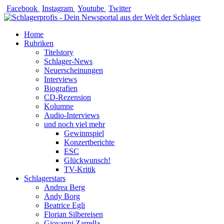
Zum
Facebook
Instagram
Youtube
Twitter
Inhalt
springen
Home
Rubriken
Titelstory
Schlager-News
Neuerscheinungen
Interviews
Biografien
CD-Rezension
Kolumne
Audio-Interviews
und noch viel mehr
Gewinnspiel
Konzertberichte
ESC
Glückwunsch!
TV-Kritik
Schlagerstars
Andrea Berg
Andy Borg
Beatrice Egli
Florian Silbereisen
Giovanni Zarrella