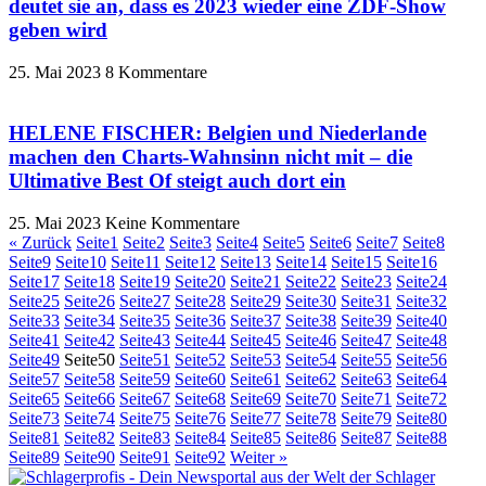
deutet sie an, dass es 2023 wieder eine ZDF-Show
geben wird
25. Mai 2023
8 Kommentare
HELENE FISCHER: Belgien und Niederlande
machen den Charts-Wahnsinn nicht mit – die
Ultimative Best Of steigt auch dort ein
25. Mai 2023
Keine Kommentare
« Zurück
Seite
1
Seite
2
Seite
3
Seite
4
Seite
5
Seite
6
Seite
7
Seite
8
Seite
9
Seite
10
Seite
11
Seite
12
Seite
13
Seite
14
Seite
15
Seite
16
Seite
17
Seite
18
Seite
19
Seite
20
Seite
21
Seite
22
Seite
23
Seite
24
Seite
25
Seite
26
Seite
27
Seite
28
Seite
29
Seite
30
Seite
31
Seite
32
Seite
33
Seite
34
Seite
35
Seite
36
Seite
37
Seite
38
Seite
39
Seite
40
Seite
41
Seite
42
Seite
43
Seite
44
Seite
45
Seite
46
Seite
47
Seite
48
Seite
49
Seite
50
Seite
51
Seite
52
Seite
53
Seite
54
Seite
55
Seite
56
Seite
57
Seite
58
Seite
59
Seite
60
Seite
61
Seite
62
Seite
63
Seite
64
Seite
65
Seite
66
Seite
67
Seite
68
Seite
69
Seite
70
Seite
71
Seite
72
Seite
73
Seite
74
Seite
75
Seite
76
Seite
77
Seite
78
Seite
79
Seite
80
Seite
81
Seite
82
Seite
83
Seite
84
Seite
85
Seite
86
Seite
87
Seite
88
Seite
89
Seite
90
Seite
91
Seite
92
Weiter »