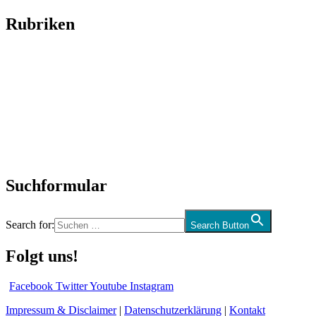
Rubriken
Titelstory
SchlagerNews
Neuerscheinungen
Interviews
Biographien
CD-Rezension
Kolumne
Audio-Interviews
und mehr…
Suchformular
Search for:
Search Button
Folgt uns!
Facebook
Twitter
Youtube
Instagram
Impressum & Disclaimer
|
Datenschutzerklärung
|
Kontakt