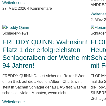
Weiterlesen »
ANDREAS
27. März 2026
4 Kommentare
Weiterle
2. März 
Schlager-News
Schlage
FREDDY QUINN: Wahnsinn!
FLO
Platz 1 der erfolgreichsten
Heut
Schlageralben der Woche mit
Schl
94 Jahren!
mit F
FREDDY QUINN: Das ist sicher ein Rekord! Wer
FLORIAN
einen Blick auf die aktuellen Album-Charts wirft,
mal die 
stellt in Sachen Schlager genau DAS fest, was wir
die Top-
schon seit vielen Monaten, wenn nicht
SILBERE
„Schlage
Weiterlesen »