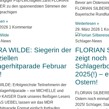
ängiger Pop-Leichtigkeit zählt FLORIAN
Bevor am Ostersonn
R zu den spannendsten Stimmen der
FLORIAN SILBEREISE
prachigen
Bayerische Rundfu
sen »
Weiterlesen »
l 2026
1 Kommentar
29. März 2026
1 K
r-News
Schlager-News
A WILDE: Siegerin der
FLORIAN 
ziellen
zeigt noch
agerhitparade Februar
Schlagerb
!
2025(!) – 
Ostern!
LDE: Erfolgreichste Teilnehmerin der
lagerhitparade – vor MICHELLE und
FLORIAN SILBEREI
KAISER Dank unseres fleißigen Lesers
Ostern noch einma
 UEBEL lassen wir das MDR
2025! Schlager, Sta
itparade Format einfach fortlaufen.