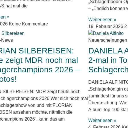
„Schlagerbooom-Op
 hat mal die
– „Endlich können 
sen »
Weiterlesen »
2026
Keine Kommentare
19. Februar 2026
2
r-News
Neuerscheinungen
RIAN SILBEREISEN:
DANIELA A
e zeigt MDR noch mal
2-mal in To
agerchampions 2026 –
Schlagerch
otos!
DANIELA ALFINITO:
„Schlagerkönigin d
 SILBEREISEN: MDR zeigt heute noch
zumindest für uns s
Schlagerchampions 2026 Wer sich noch mal
Überraschung. Wie 
Schlagershow von und mit FLORIAN
Album-Top-100 kla
ISEN ansehen möchte, nämlich die
rchampions 2026“, kann das am
Weiterlesen »
4. Februar 2026
Ke