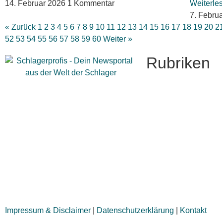
14. Februar 2026
1 Kommentar
Weiterle
7. Febru
« Zurück
1
2
3
4
5
6
7
8
9
10
11
12
13
14
15
16
17
18
19
20
2
52
53
54
55
56
57
58
59
60
Weiter »
Rubriken
Titelstory
SchlagerNews
Neuerscheinungen
Interviews
Biographien
CD-Rezension
Kolumne
Audio-Interviews
und mehr…
Impressum & Disclaimer
|
Datenschutzerklärung
|
Kontakt