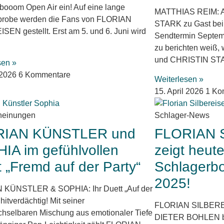
booom Open Air ein! Auf eine lange
MATTHIAS REIM: Am
probe werden die Fans von FLORIAN
STARK zu Gast be
SEN gestellt. Erst am 5. und 6. Juni wird
Sendtermin Septem
zu berichten weiß
und CHRISTIN ST
sen »
l 2026
6 Kommentare
Weiterlesen »
15. April 2026
1 Ko
heinungen
Schlager-News
RIAN KÜNSTLER und
FLORIAN 
IA im gefühlvollen
zeigt heut
 „Fremd auf der Party“
Schlagerb
2025!
 KÜNSTLER & SOPHIA: Ihr Duett „Auf der
t hitverdächtig! Mit seiner
FLORIAN SILBEREISE
hselbaren Mischung aus emotionaler Tiefe
DIETER BOHLEN b