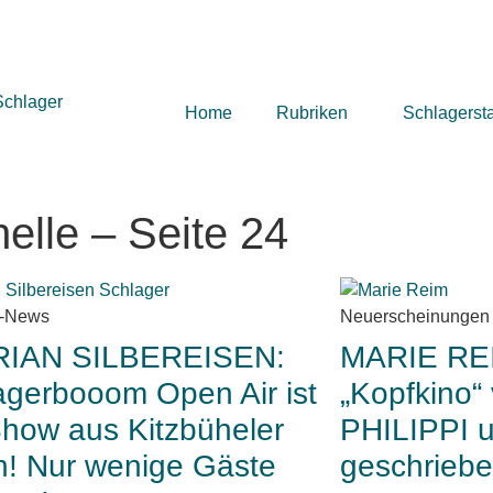
Home
Rubriken
Schlagerst
elle – Seite 24
r-News
Neuerscheinungen
RIAN SILBEREISEN:
MARIE REI
agerbooom Open Air ist
„Kopfkino“
Show aus Kitzbüheler
PHILIPPI 
n! Nur wenige Gäste
geschriebe