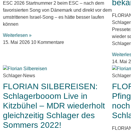
beka
ESC 2026 Startnummer 2 beim ESC – nach dem
favorisierten Song von Dänemark und direkt vor dem
FLORIAN
umstrittenen Israel-Song – es hätte besser laufen
Schlager
können
Pressete
Weiterlesen »
wieder s
15. Mai 2026
10 Kommentare
Schlage
Weiterle
14. Mai 
Schlager-News
Schlage
FLORIAN SILBEREISEN:
FLO
Schlagerbooom Live in
Pfin
Kitzbühel – MDR wiederholt
noch
gleichzeitig Schlager des
Schl
Sommers 2022!
FLORIAN