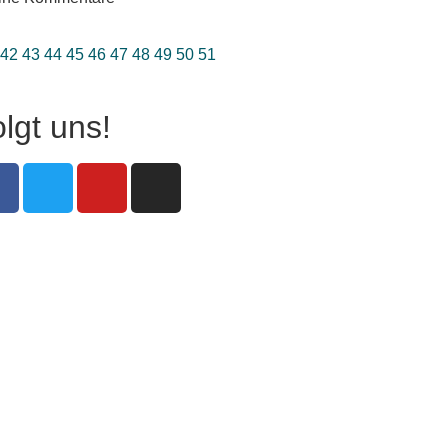
42
43
44
45
46
47
48
49
50
51
lgt uns!
on