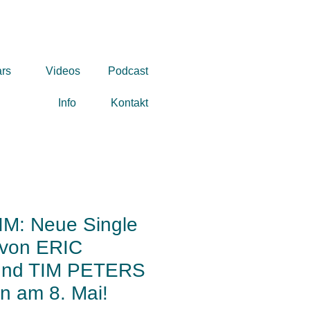
ars
Videos
Podcast
Info
Kontakt
M: Neue Single
 von ERIC
und TIM PETERS
n am 8. Mai!