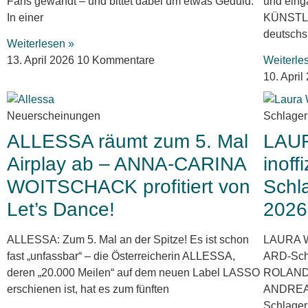
Fans gewandt – und bittet dabei um etwas Geduld.
und eing
In einer
KÜNSTLE
deutschs
Weiterlesen »
13. April 2026
10 Kommentare
Weiterle
10. Apri
Neuerscheinungen
Schlage
ALLESSA räumt zum 5. Mal
LAUR
Airplay ab – ANNA-CARINA
inoffi
WOITSCHACK profitiert von
Schl
Let’s Dance!
2026
ALLESSA: Zum 5. Mal an der Spitze! Es ist schon
LAURA WI
fast „unfassbar“ – die Österreicherin ALLESSA,
ARD-Sch
deren „20.000 Meilen“ auf dem neuen Label LASSO
ROLAND 
erschienen ist, hat es zum fünften
ANDREAS
Schlagerh