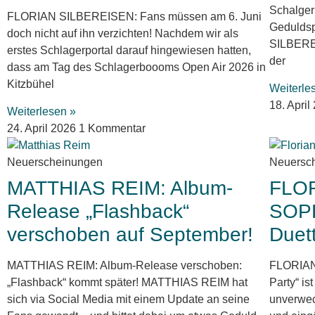
Schalger
FLORIAN SILBEREISEN: Fans müssen am 6. Juni
Gedulds
doch nicht auf ihn verzichten! Nachdem wir als
SILBEREI
erstes Schlagerportal darauf hingewiesen hatten,
der
dass am Tag des Schlagerboooms Open Air 2026 in
Kitzbühel
Weiterle
18. Apri
Weiterlesen »
24. April 2026
1 Kommentar
Neuerscheinungen
Neuersc
MATTHIAS REIM: Album-
FLO
Release „Flashback“
SOPH
verschoben auf September!
Duett
MATTHIAS REIM: Album-Release verschoben:
FLORIAN
„Flashback“ kommt später! MATTHIAS REIM hat
Party“ is
sich via Social Media mit einem Update an seine
unverwec