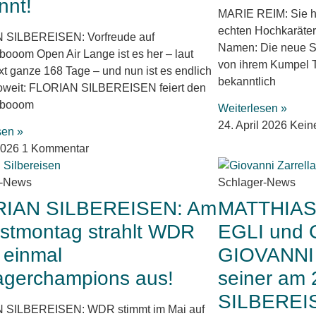
nnt!
MARIE REIM: Sie ha
echten Hochkaräter
 SILBEREISEN: Vorfreude auf
Namen: Die neue S
booom Open Air Lange ist es her – laut
von ihrem Kumpel 
xt ganze 168 Tage – und nun ist es endlich
bekanntlich
oweit: FLORIAN SILBEREISEN feiert den
rbooom
Weiterlesen »
24. April 2026
Kein
sen »
2026
1 Kommentar
r-News
Schlager-News
RIAN SILBEREISEN: Am
MATTHIAS
gstmontag strahlt WDR
EGLI und C
 einmal
GIOVANNI
agerchampions aus!
seiner am 
SILBEREIS
 SILBEREISEN: WDR stimmt im Mai auf