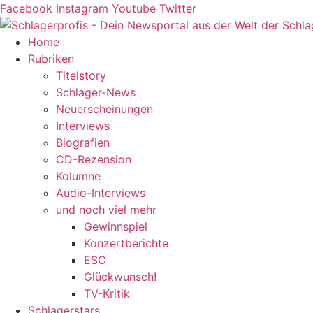
Zum
Facebook
Instagram
Youtube
Twitter
Inhalt
springen
Home
Rubriken
Titelstory
Schlager-News
Neuerscheinungen
Interviews
Biografien
CD-Rezension
Kolumne
Audio-Interviews
und noch viel mehr
Gewinnspiel
Konzertberichte
ESC
Glückwunsch!
TV-Kritik
Schlagerstars