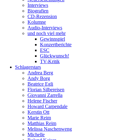
Interviews
Biografien
CD-Rezension
Kolumne
Audio-Interviews
und noch viel mehr
Gewinnspiel
Konzertberichte
ESC
Glückwunsch!
TV-Kritik
Schlagerstars
Andrea Berg
Andy Borg
Beatrice Egli
Florian Silbereisen
Giovanni Zarrella
Helene Fischer
Howard Carpendale
Kerstin Ott
Marie Reim
Matthias Reim
Melissa Naschenweng
Michelle