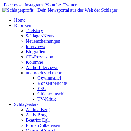
Zum
Facebook
Instagram
Youtube
Twitter
Inhalt
springen
Home
Rubriken
Titelstory
Schlager-News
Neuerscheinungen
Interviews
Biografien
CD-Rezension
Kolumne
Audio-Interviews
und noch viel mehr
Gewinnspiel
Konzertberichte
ESC
Glückwunsch!
TV-Kritik
Schlagerstars
Andrea Berg
Andy Borg
Beatrice Egli
Florian Silbereisen
Giovanni Zarrella