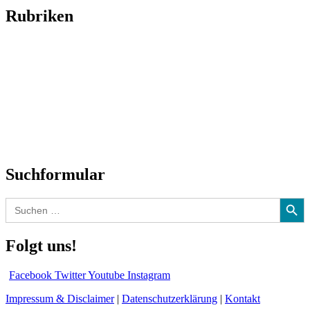
Rubriken
Titelstory
SchlagerNews
Neuerscheinungen
Interviews
Biographien
CD-Rezension
Kolumne
Audio-Interviews
und mehr…
Suchformular
Search Button
Search
for:
Folgt uns!
Facebook
Twitter
Youtube
Instagram
Impressum & Disclaimer
|
Datenschutzerklärung
|
Kontakt