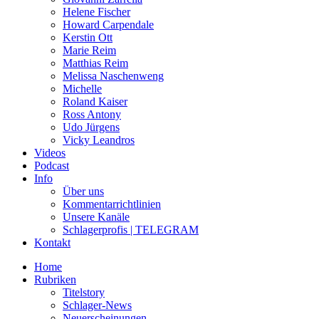
Helene Fischer
Howard Carpendale
Kerstin Ott
Marie Reim
Matthias Reim
Melissa Naschenweng
Michelle
Roland Kaiser
Ross Antony
Udo Jürgens
Vicky Leandros
Videos
Podcast
Info
Über uns
Kommentarrichtlinien
Unsere Kanäle
Schlagerprofis | TELEGRAM
Kontakt
Home
Rubriken
Titelstory
Schlager-News
Neuerscheinungen