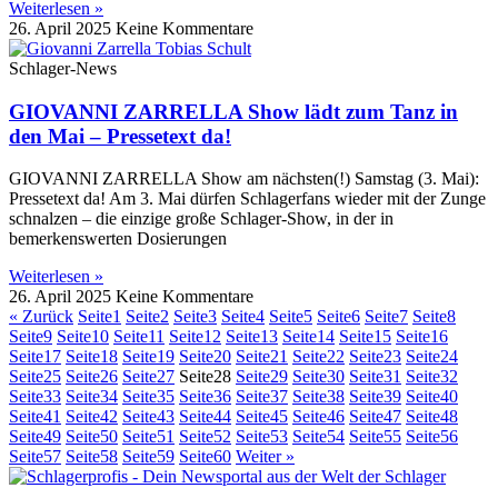
Weiterlesen »
26. April 2025
Keine Kommentare
Schlager-News
GIOVANNI ZARRELLA Show lädt zum Tanz in
den Mai – Pressetext da!
GIOVANNI ZARRELLA Show am nächsten(!) Samstag (3. Mai):
Pressetext da! Am 3. Mai dürfen Schlagerfans wieder mit der Zunge
schnalzen – die einzige große Schlager-Show, in der in
bemerkenswerten Dosierungen
Weiterlesen »
26. April 2025
Keine Kommentare
« Zurück
Seite
1
Seite
2
Seite
3
Seite
4
Seite
5
Seite
6
Seite
7
Seite
8
Seite
9
Seite
10
Seite
11
Seite
12
Seite
13
Seite
14
Seite
15
Seite
16
Seite
17
Seite
18
Seite
19
Seite
20
Seite
21
Seite
22
Seite
23
Seite
24
Seite
25
Seite
26
Seite
27
Seite
28
Seite
29
Seite
30
Seite
31
Seite
32
Seite
33
Seite
34
Seite
35
Seite
36
Seite
37
Seite
38
Seite
39
Seite
40
Seite
41
Seite
42
Seite
43
Seite
44
Seite
45
Seite
46
Seite
47
Seite
48
Seite
49
Seite
50
Seite
51
Seite
52
Seite
53
Seite
54
Seite
55
Seite
56
Seite
57
Seite
58
Seite
59
Seite
60
Weiter »