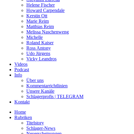
Helene Fischer
Howard Carpendale
Kerstin Ott
Marie Reim
Matthias Reim
Melissa Naschenweng
Michelle
Roland Kaiser
Ross Antony
Udo Jürgens
Vicky Leandros
Videos
Podcast
Info
Über uns
Kommentarrichtlinien
Unsere Kanäle
Schlagerprofis | TELEGRAM
Kontakt
Home
Rubriken
Titelstory
Schlager-News
Neuerscheinungen