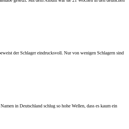
aßstäbe gesetzt. Mit dem Album war sie 21 Wochen in den deutschen
 beweist der Schlager eindrucksvoll. Nur von wenigen Schlagern sind
em Namen in Deutschland schlug so hohe Wellen, dass es kaum ein