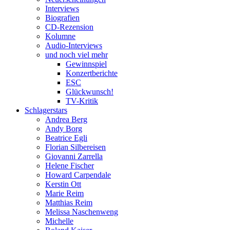
Interviews
Biografien
CD-Rezension
Kolumne
Audio-Interviews
und noch viel mehr
Gewinnspiel
Konzertberichte
ESC
Glückwunsch!
TV-Kritik
Schlagerstars
Andrea Berg
Andy Borg
Beatrice Egli
Florian Silbereisen
Giovanni Zarrella
Helene Fischer
Howard Carpendale
Kerstin Ott
Marie Reim
Matthias Reim
Melissa Naschenweng
Michelle