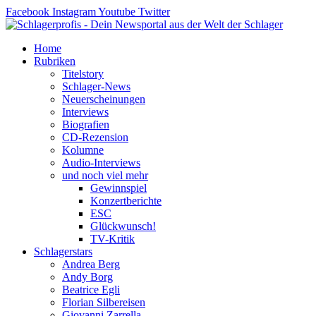
Zum
Facebook
Instagram
Youtube
Twitter
Inhalt
springen
Home
Rubriken
Titelstory
Schlager-News
Neuerscheinungen
Interviews
Biografien
CD-Rezension
Kolumne
Audio-Interviews
und noch viel mehr
Gewinnspiel
Konzertberichte
ESC
Glückwunsch!
TV-Kritik
Schlagerstars
Andrea Berg
Andy Borg
Beatrice Egli
Florian Silbereisen
Giovanni Zarrella