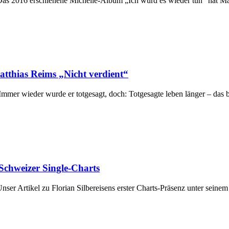
 Das 2016 erschienene Michelle-Album „Ich würd es wieder tun“ hat M
atthias Reims „Nicht verdient“
 Immer wieder wurde er totgesagt, doch: Totgesagte leben länger – das
 Schweizer Single-Charts
nser Artikel zu Florian Silbereisens erster Charts-Präsenz unter sein