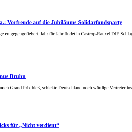
 a.: Vorfreude auf die Jubiläums-Solidarfondsparty
ntgegengefiebert. Jahr für Jahr findet in Castrop-Rauxel DIE Schlage
Linus Bruhn
 noch Grand Prix hieß, schickte Deutschland noch würdige Vertreter ins 
cks für „Nicht verdient“