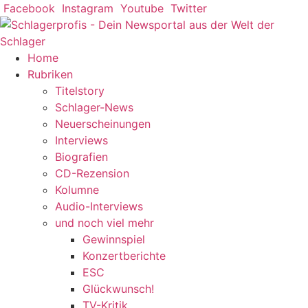
Zum
Facebook
Instagram
Youtube
Twitter
Inhalt
springen
Home
Rubriken
Titelstory
Schlager-News
Neuerscheinungen
Interviews
Biografien
CD-Rezension
Kolumne
Audio-Interviews
und noch viel mehr
Gewinnspiel
Konzertberichte
ESC
Glückwunsch!
TV-Kritik