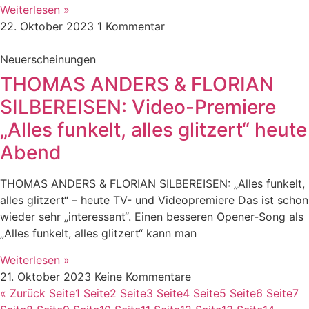
Weiterlesen »
22. Oktober 2023
1 Kommentar
Neuerscheinungen
THOMAS ANDERS & FLORIAN
SILBEREISEN: Video-Premiere
„Alles funkelt, alles glitzert“ heute
Abend
THOMAS ANDERS & FLORIAN SILBEREISEN: „Alles funkelt,
alles glitzert“ – heute TV- und Videopremiere Das ist schon
wieder sehr „interessant“. Einen besseren Opener-Song als
„Alles funkelt, alles glitzert“ kann man
Weiterlesen »
21. Oktober 2023
Keine Kommentare
« Zurück
Seite
1
Seite
2
Seite
3
Seite
4
Seite
5
Seite
6
Seite
7