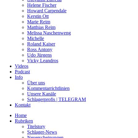
Helene Fischer
Howard Carpendale
Kerstin Ott
Marie Reim
Matthias Reim
Melissa Naschenweng
Michelle
Roland Kaiser
Ross Antony
Udo Jürgens
Vicky Leandros
Videos
Podcast
Info
Über uns
Kommentarrichtlinien
Unsere Kanäle
Schlagerprofis | TELEGRAM
Kontakt
Home
Rubriken
Titelstory
Schlager-News
Neuerscheinungen