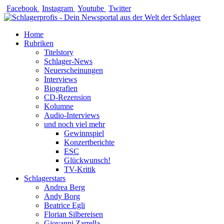
Zum
Facebook
Instagram
Youtube
Twitter
Inhalt
springen
Home
Rubriken
Titelstory
Schlager-News
Neuerscheinungen
Interviews
Biografien
CD-Rezension
Kolumne
Audio-Interviews
und noch viel mehr
Gewinnspiel
Konzertberichte
ESC
Glückwunsch!
TV-Kritik
Schlagerstars
Andrea Berg
Andy Borg
Beatrice Egli
Florian Silbereisen
Giovanni Zarrella