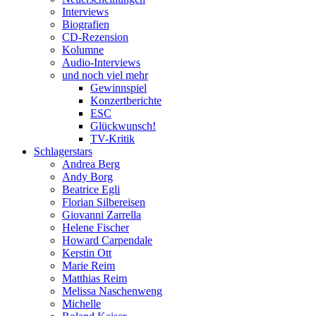
Interviews
Biografien
CD-Rezension
Kolumne
Audio-Interviews
und noch viel mehr
Gewinnspiel
Konzertberichte
ESC
Glückwunsch!
TV-Kritik
Schlagerstars
Andrea Berg
Andy Borg
Beatrice Egli
Florian Silbereisen
Giovanni Zarrella
Helene Fischer
Howard Carpendale
Kerstin Ott
Marie Reim
Matthias Reim
Melissa Naschenweng
Michelle