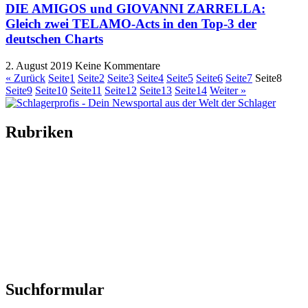
DIE AMIGOS und GIOVANNI ZARRELLA:
Gleich zwei TELAMO-Acts in den Top-3 der
deutschen Charts
2. August 2019
Keine Kommentare
« Zurück
Seite
1
Seite
2
Seite
3
Seite
4
Seite
5
Seite
6
Seite
7
Seite
8
Seite
9
Seite
10
Seite
11
Seite
12
Seite
13
Seite
14
Weiter »
Rubriken
Titelstory
SchlagerNews
Neuerscheinungen
Interviews
Biographien
CD-Rezension
Kolumne
Audio-Interviews
und mehr…
Suchformular