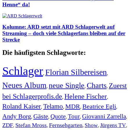
Henne“ da!
Kolumne: ARD setzt mit ARD Schlagerwelt auf
Streaming – doch viele Schlagerfans bleiben auf der
Strecke
Die häufigsten Schlagworte:
Schlager
Florian Silbereisen
,
,
Neues Album
neue Single
Charts
Zuerst
,
,
,
bei Schlagerprofis.de
Helene Fischer
,
,
Roland Kaiser
Telamo
MDR
Beatrice Egli
,
,
,
,
Andy Borg
Gäste
Quote
Tour
Giovanni Zarrella
,
,
,
,
,
ZDF
Stefan Mross
Fernsehgarten
Show
Jürgens TV
,
,
,
,
,