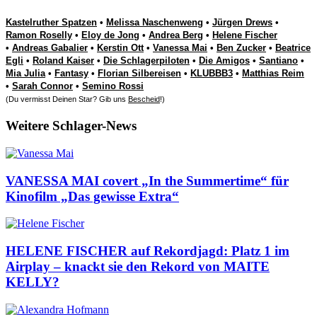
Kastelruther Spatzen
•
Melissa Naschenweng
•
Jürgen Drews
•
Ramon Roselly
•
Eloy de Jong
•
Andrea Berg
•
Helene Fischer
•
Andreas Gabalier
•
Kerstin Ott
•
Vanessa Mai
•
Ben Zucker
•
Beatrice
Egli
•
Roland Kaiser
•
Die Schlagerpiloten
•
Die Amigos
•
Santiano
•
Mia Julia
•
Fantasy
•
Florian Silbereisen
•
KLUBBB3
•
Matthias Reim
•
Sarah Connor
•
Semino Rossi
(Du vermisst Deinen Star? Gib uns
Bescheid
!)
Weitere Schlager-News
VANESSA MAI covert „In the Summertime“ für
Kinofilm „Das gewisse Extra“
HELENE FISCHER auf Rekordjagd: Platz 1 im
Airplay – knackt sie den Rekord von MAITE
KELLY?