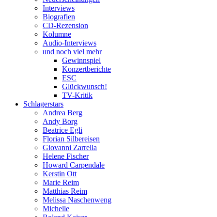
Interviews
Biografien
CD-Rezension
Kolumne
Audio-Interviews
und noch viel mehr
Gewinnspiel
Konzertberichte
ESC
Glückwunsch!
TV-Kritik
Schlagerstars
Andrea Berg
Andy Borg
Beatrice Egli
Florian Silbereisen
Giovanni Zarrella
Helene Fischer
Howard Carpendale
Kerstin Ott
Marie Reim
Matthias Reim
Melissa Naschenweng
Michelle