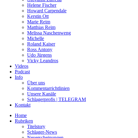
Helene Fischer
Howard Carpendale
Kerstin Ott
Marie Reim
Matthias Reim
Melissa Naschenweng
Michelle
Roland Kaiser
Ross Antony
Udo Jürgens
Vicky Leandros
Videos
Podcast
Info
Über uns
Kommentarrichtlinien
Unsere Kanäle
Schlagerprofis | TELEGRAM
Kontakt
Home
Rubriken
Titelstory
Schlager-News
Neuerscheinungen