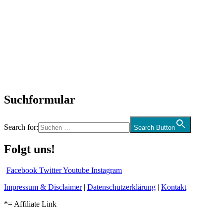
Titelstory
SchlagerNews
Neuerscheinungen
Interviews
Biographien
CD-Rezension
Kolumne
Audio-Interviews
und mehr…
Suchformular
Search for:
Search Button
Folgt uns!
Facebook
Twitter
Youtube
Instagram
Impressum & Disclaimer
|
Datenschutzerklärung
|
Kontakt
*= Affiliate Link