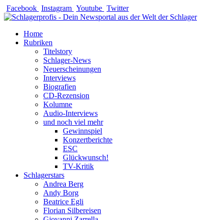
Zum
Facebook
Instagram
Youtube
Twitter
Inhalt
springen
Home
Rubriken
Titelstory
Schlager-News
Neuerscheinungen
Interviews
Biografien
CD-Rezension
Kolumne
Audio-Interviews
und noch viel mehr
Gewinnspiel
Konzertberichte
ESC
Glückwunsch!
TV-Kritik
Schlagerstars
Andrea Berg
Andy Borg
Beatrice Egli
Florian Silbereisen
Giovanni Zarrella