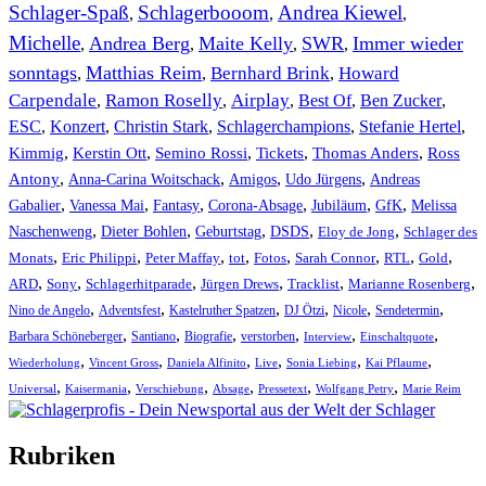
Schlager-Spaß
Schlagerbooom
Andrea Kiewel
,
,
,
Michelle
Andrea Berg
Maite Kelly
SWR
Immer wieder
,
,
,
,
sonntags
Matthias Reim
Bernhard Brink
Howard
,
,
,
Carpendale
Ramon Roselly
Airplay
Best Of
Ben Zucker
,
,
,
,
,
ESC
,
Konzert
,
Christin Stark
,
Schlagerchampions
,
Stefanie Hertel
,
Kimmig
,
Kerstin Ott
,
,
,
,
Semino Rossi
Tickets
Thomas Anders
Ross
,
,
,
,
Antony
Anna-Carina Woitschack
Amigos
Udo Jürgens
Andreas
,
,
,
,
,
,
Gabalier
Vanessa Mai
Fantasy
Corona-Absage
Jubiläum
GfK
Melissa
,
,
,
,
,
Naschenweng
Dieter Bohlen
Geburtstag
DSDS
Eloy de Jong
Schlager des
,
,
,
,
,
,
,
,
Monats
Eric Philippi
Peter Maffay
tot
Fotos
Sarah Connor
RTL
Gold
,
,
,
,
,
,
ARD
Sony
Schlagerhitparade
Jürgen Drews
Tracklist
Marianne Rosenberg
,
,
,
,
,
,
Nino de Angelo
Adventsfest
Kastelruther Spatzen
DJ Ötzi
Nicole
Sendetermin
,
,
,
,
,
,
Barbara Schöneberger
Santiano
Biografie
verstorben
Interview
Einschaltquote
,
,
,
,
,
,
Wiederholung
Vincent Gross
Daniela Alfinito
Live
Sonia Liebing
Kai Pflaume
,
,
,
,
,
,
Universal
Kaisermania
Verschiebung
Absage
Pressetext
Wolfgang Petry
Marie Reim
Rubriken