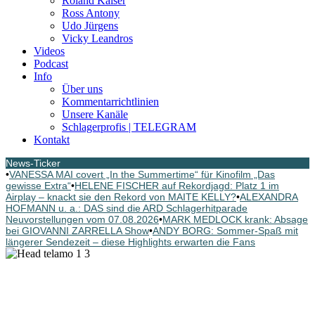
Roland Kaiser
Ross Antony
Udo Jürgens
Vicky Leandros
Videos
Podcast
Info
Über uns
Kommentarrichtlinien
Unsere Kanäle
Schlagerprofis | TELEGRAM
Kontakt
News-Ticker
•
VANESSA MAI covert „In the Summertime“ für Kinofilm „Das
gewisse Extra“
•
HELENE FISCHER auf Rekordjagd: Platz 1 im
Airplay – knackt sie den Rekord von MAITE KELLY?
•
ALEXANDRA
HOFMANN u. a.: DAS sind die ARD Schlagerhitparade
Neuvorstellungen vom 07.08.2026
•
MARK MEDLOCK krank: Absage
bei GIOVANNI ZARRELLA Show
•
ANDY BORG: Sommer-Spaß mit
längerer Sendezeit – diese Highlights erwarten die Fans