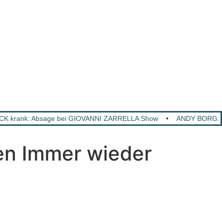
 krank: Absage bei GIOVANNI ZARRELLA Show
•
ANDY BORG: So
en Immer wieder