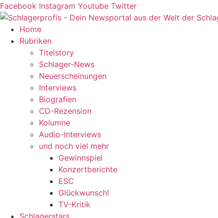
Zum
Facebook
Instagram
Youtube
Twitter
Inhalt
springen
Home
Rubriken
Titelstory
Schlager-News
Neuerscheinungen
Interviews
Biografien
CD-Rezension
Kolumne
Audio-Interviews
und noch viel mehr
Gewinnspiel
Konzertberichte
ESC
Glückwunsch!
TV-Kritik
Schlagerstars