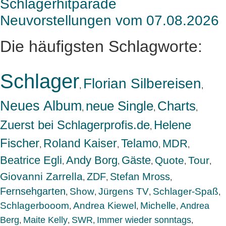
Schlagerhitparade
Neuvorstellungen vom 07.08.2026
Die häufigsten Schlagworte:
Schlager
Florian Silbereisen
,
,
Neues Album
neue Single
Charts
,
,
,
Zuerst bei Schlagerprofis.de
Helene
,
Fischer
Roland Kaiser
Telamo
MDR
,
,
,
,
Beatrice Egli
Andy Borg
Gäste
Quote
Tour
,
,
,
,
,
Giovanni Zarrella
ZDF
Stefan Mross
,
,
,
Fernsehgarten
Show
Jürgens TV
Schlager-Spaß
,
,
,
,
Schlagerbooom
Andrea Kiewel
Michelle
Andrea
,
,
,
Berg
Maite Kelly
SWR
Immer wieder sonntags
,
,
,
,