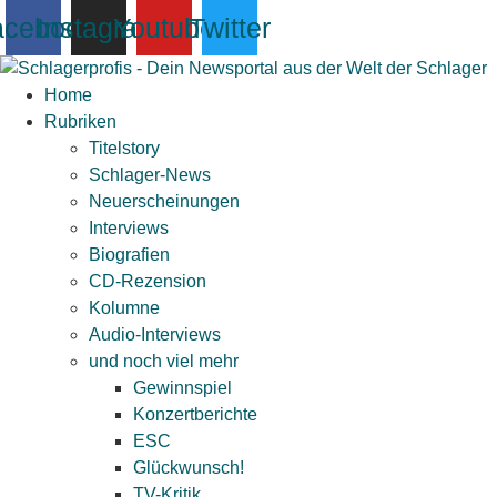
Zum
acebook
Instagram
Youtube
Twitter
Inhalt
springen
Home
Rubriken
Titelstory
Schlager-News
Neuerscheinungen
Interviews
Biografien
CD-Rezension
Kolumne
Audio-Interviews
und noch viel mehr
Gewinnspiel
Konzertberichte
ESC
Glückwunsch!
TV-Kritik