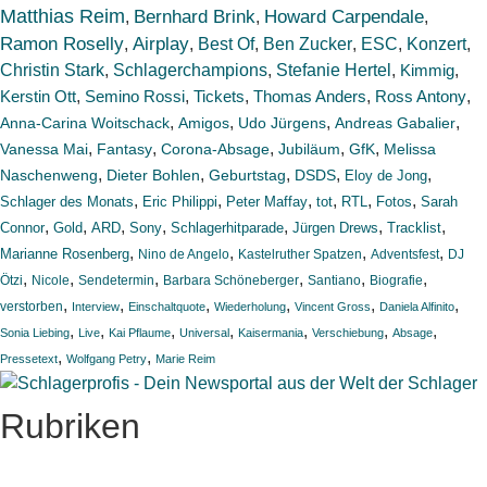
Matthias Reim
Bernhard Brink
Howard Carpendale
,
,
,
Ramon Roselly
Airplay
Best Of
Ben Zucker
ESC
Konzert
,
,
,
,
,
,
Christin Stark
,
Schlagerchampions
,
Stefanie Hertel
,
Kimmig
,
Kerstin Ott
,
Semino Rossi
,
Tickets
,
Thomas Anders
,
,
Ross Antony
,
,
,
,
Anna-Carina Woitschack
Amigos
Udo Jürgens
Andreas Gabalier
,
,
,
,
,
Vanessa Mai
Fantasy
Corona-Absage
Jubiläum
GfK
Melissa
,
,
,
,
,
Naschenweng
Dieter Bohlen
Geburtstag
DSDS
Eloy de Jong
,
,
,
,
,
,
Schlager des Monats
Eric Philippi
Peter Maffay
tot
RTL
Fotos
Sarah
,
,
,
,
,
,
,
Connor
Gold
ARD
Sony
Schlagerhitparade
Jürgen Drews
Tracklist
,
,
,
,
Marianne Rosenberg
Nino de Angelo
Kastelruther Spatzen
Adventsfest
DJ
,
,
,
,
,
,
Ötzi
Nicole
Sendetermin
Barbara Schöneberger
Santiano
Biografie
,
,
,
,
,
,
verstorben
Interview
Einschaltquote
Wiederholung
Vincent Gross
Daniela Alfinito
,
,
,
,
,
,
,
Sonia Liebing
Live
Kai Pflaume
Universal
Kaisermania
Verschiebung
Absage
,
,
Pressetext
Wolfgang Petry
Marie Reim
Rubriken
Titelstory