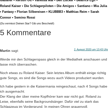
Gabalier
•
Kerstin Ott
•
Vanessa Mai
•
Ben Zucker
•
Beatrice Egli
•
Roland Kaiser
•
Die Schlagerpiloten
•
Die Amigos
•
Santiano
•
Mia Julia
•
Fantasy
•
Florian Silbereisen
•
KLUBBB3
•
Matthias Reim
•
Sarah
Connor
•
Semino Rossi
(Du vermisst Deinen Star? Gib uns
Bescheid
!)
5 Kommentare
2. August 2020 um 13:43 Uhr
Martin
sagt:
Werde mir den Schlagerspass gleich in der Mediathek anschauen und
lasse mich überraschen.
Noch etwas zu Roland Kaiser. Sein letztes Album enthält einige richtig
gute Songs, es sind die Songs wozu auch Videos produziert wurden.
Ich habe gestern in die Kaisermania reingeschaut, nach 4 Songs habe
ich ausgemacht.
Der Klang der über meine Kopfhörer kam war nicht gut. Roland zu
Leise, ebenfalls seine Backgroundsänger. Dafür viel zu stark das
Schlagzeug im Vordergrund. In meinen Ohren grauenvoll.