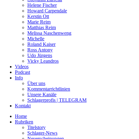
Helene Fischer
Howard Carpendale
Kerstin Ott
Marie Reim
Matthias Reim
Melissa Naschenweng
Michelle
Roland Kaiser
Ross Antony
Udo Jürgens
Vicky Leandros
Videos
Podcast
Info
Über uns
Kommentarrichtlinien
Unsere Kanäle
Schlagerprofis | TELEGRAM
Kontakt
Home
Rubriken
Titelstory
Schlager-News
Neuerscheinungen