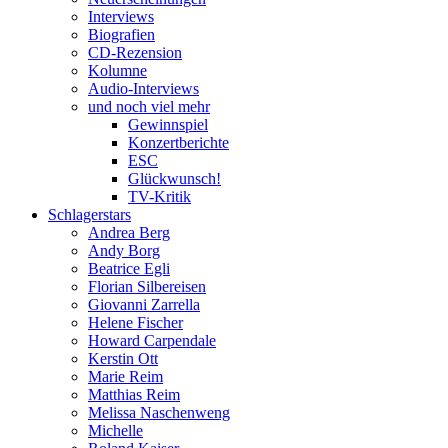
Interviews
Biografien
CD-Rezension
Kolumne
Audio-Interviews
und noch viel mehr
Gewinnspiel
Konzertberichte
ESC
Glückwunsch!
TV-Kritik
Schlagerstars
Andrea Berg
Andy Borg
Beatrice Egli
Florian Silbereisen
Giovanni Zarrella
Helene Fischer
Howard Carpendale
Kerstin Ott
Marie Reim
Matthias Reim
Melissa Naschenweng
Michelle