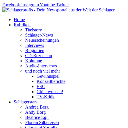
Zum
Facebook
Instagram
Youtube
Twitter
Inhalt
springen
Home
Rubriken
Titelstory
Schlager-News
Neuerscheinungen
Interviews
Biografien
CD-Rezension
Kolumne
Audio-Interviews
und noch viel mehr
Gewinnspiel
Konzertberichte
ESC
Glückwunsch!
TV-Kritik
Schlagerstars
Andrea Berg
Andy Borg
Beatrice Egli
Florian Silbereisen
Giovanni Zarrella