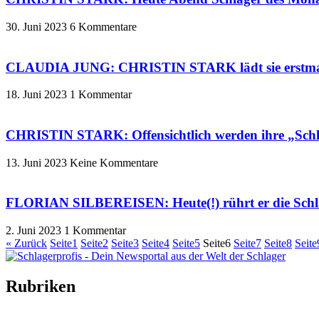
30. Juni 2023
6 Kommentare
CLAUDIA JUNG: CHRISTIN STARK lädt sie erstmals
18. Juni 2023
1 Kommentar
CHRISTIN STARK: Offensichtlich werden ihre „Schl
13. Juni 2023
Keine Kommentare
FLORIAN SILBEREISEN: Heute(!) rührt er die Sch
2. Juni 2023
1 Kommentar
« Zurück
Seite
1
Seite
2
Seite
3
Seite
4
Seite
5
Seite
6
Seite
7
Seite
8
Seite
Rubriken
Titelstory