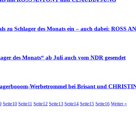
 zu Schlager des Monats ein – auch dabei: ROSS 
ager des Monats“ ab Juli auch vom NDR gesendet
lagerbooom-Werbetrommel bei Brisant und CHRISTI
9
Seite
10
Seite
11
Seite
12
Seite
13
Seite
14
Seite
15
Seite
16
Weiter »