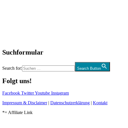
SchlagerNews
Neuerscheinungen
Interviews
Biographien
CD-Rezension
Kolumne
Audio-Interviews
und mehr…
Suchformular
Search for:
Search Button
Folgt uns!
Facebook
Twitter
Youtube
Instagram
Impressum & Disclaimer
|
Datenschutzerklärung
|
Kontakt
*= Affiliate Link