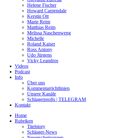
Helene Fischer
Howard Carpendale
Kerstin Ott
Marie Reim
Matthias Reim
Melissa Naschenweng
Michelle
Roland Kaiser
Ross Antony
Udo Jürgens
Vicky Leandros
Videos
Podcast
Info
Über uns
Kommentarrichtlinien
Unsere Kanäle
Schlagerprofis | TELEGRAM
Kontakt
Home
Rubriken
Titelstory
Schlager-News
Neuerscheinungen