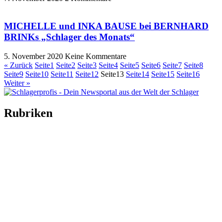
MICHELLE und INKA BAUSE bei BERNHARD
BRINKs „Schlager des Monats“
5. November 2020
Keine Kommentare
« Zurück
Seite
1
Seite
2
Seite
3
Seite
4
Seite
5
Seite
6
Seite
7
Seite
8
Seite
9
Seite
10
Seite
11
Seite
12
Seite
13
Seite
14
Seite
15
Seite
16
Weiter »
Rubriken
Titelstory
SchlagerNews
Neuerscheinungen
Interviews
Biographien
CD-Rezension
Kolumne
Audio-Interviews
und mehr…