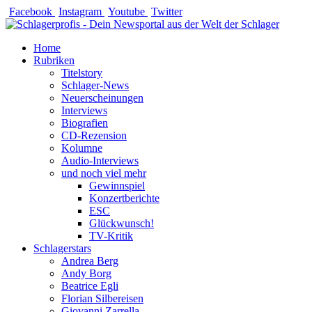
Zum
Facebook
Instagram
Youtube
Twitter
Inhalt
springen
Home
Rubriken
Titelstory
Schlager-News
Neuerscheinungen
Interviews
Biografien
CD-Rezension
Kolumne
Audio-Interviews
und noch viel mehr
Gewinnspiel
Konzertberichte
ESC
Glückwunsch!
TV-Kritik
Schlagerstars
Andrea Berg
Andy Borg
Beatrice Egli
Florian Silbereisen
Giovanni Zarrella