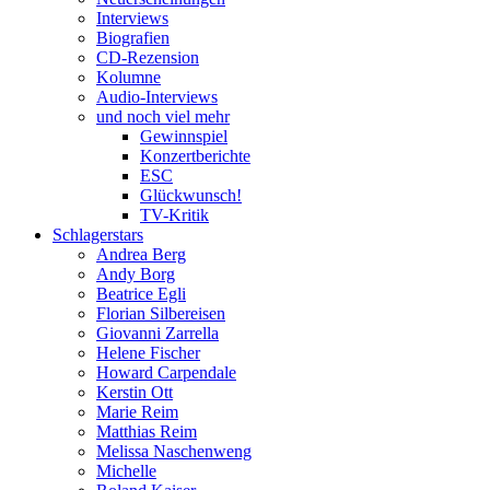
Interviews
Biografien
CD-Rezension
Kolumne
Audio-Interviews
und noch viel mehr
Gewinnspiel
Konzertberichte
ESC
Glückwunsch!
TV-Kritik
Schlagerstars
Andrea Berg
Andy Borg
Beatrice Egli
Florian Silbereisen
Giovanni Zarrella
Helene Fischer
Howard Carpendale
Kerstin Ott
Marie Reim
Matthias Reim
Melissa Naschenweng
Michelle