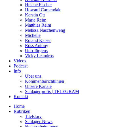
Helene Fischer
Howard Carpendale
Kerstin Ott
Marie Reim
Matthias Reim
Melissa Naschenweng
Michelle
Roland Kaiser
Ross Antony
Udo Jürgens
Vicky Leandros
Videos
Podcast
Info
Über uns
Kommentarrichtlinien
Unsere Kanäle
Schlagerprofis | TELEGRAM
Kontakt
Home
Rubriken
Titelstory
Schlager-News
Neuerscheinungen