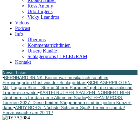
Roland Kaiser
Ross Antony
Udo Jürgens
Vicky Leandros
Videos
Podcast
Info
Über uns
Kommentarrichtlinien
Unsere Kanäle
Schlagerprofis | TELEGRAM
Kontakt
News-Ticker
•
BERNHARD BRINK: Keiner war musikalisch so oft im
Fernsehgarten Gast wie der Schlagertitan!
•
SCHLAGERPILOTEN:
Mit „Laguna Blue – Sterne überm Paradies“ geht die musikalische
Traumreise weiter
•
KASTELRUTHER SPATZEN: NORBERT RIER
steht bereits für das neue Album im Studio
•
STEFAN MROSS:
Tournee 2027: Diese beiden Sängerinnen sind bei jedem Konzert
dabei
•
ANDY BORG: Nächste Schlager-Spaß-Termine sind da!
Herzenssache am 20.11.!