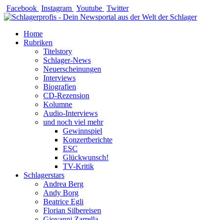
Zum
Facebook
Instagram
Youtube
Twitter
Inhalt
springen
Home
Rubriken
Titelstory
Schlager-News
Neuerscheinungen
Interviews
Biografien
CD-Rezension
Kolumne
Audio-Interviews
und noch viel mehr
Gewinnspiel
Konzertberichte
ESC
Glückwunsch!
TV-Kritik
Schlagerstars
Andrea Berg
Andy Borg
Beatrice Egli
Florian Silbereisen
Giovanni Zarrella