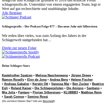
smago.de und schlager.de gründete er 2018 das kritische Portal
schlagerprofis.de. Unterstützt von einem engagierten Team, legt er
Wert auf gut recherchierte und unabhängige Inhalte.
Alle Beiträge
Schlagerprofis – Der Podcast Folge 077 – Das neue Jahr mit Silbereisen
Wir reden über vieles, was zum Anfang des Jahres in der
Schlagerwelt stattgefunden hat…
Direkt zur neuen Folge
Deine Schlager-Stars
Kastelruther Spatzen
•
Melissa Naschenweng
•
Jürgen Drews
•
Ramon Roselly
•
Eloy de Jong
•
Andrea Berg
•
Helene Fischer
•
Andreas Gabalier
•
Kerstin Ott
•
Vanessa Mai
•
Ben Zucker
•
Beatrice
Egli
•
Roland Kaiser
•
Die Schlagerpiloten
•
Die Amigos
•
Santiano
•
Mia Julia
•
Fantasy
•
Florian Silbereisen
•
KLUBBB3
•
Matthias Reim
•
Sarah Connor
•
Semino Rossi
(Du vermisst Deinen Star? Gib uns
Bescheid
!)