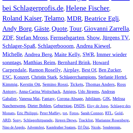
bei Schlagerprofis.de
Helene Fischer
,
,
Roland Kaiser
Telamo
MDR
Beatrice Egli
,
,
,
,
Andy Borg
Gäste
Quote
Tour
Giovanni Zarrella
,
,
,
,
,
ZDF
Stefan Mross
Fernsehgarten
Show
Jürgens TV
,
,
,
,
,
Schlager-Spaß
Schlagerbooom
Andrea Kiewel
,
,
,
Michelle
Andrea Berg
Maite Kelly
SWR
Immer wieder
,
,
,
,
sonntags
Matthias Reim
Bernhard Brink
Howard
,
,
,
Carpendale
Ramon Roselly
Airplay
Best Of
Ben Zucker
,
,
,
,
,
ESC
,
Konzert
,
Christin Stark
,
Schlagerchampions
,
Stefanie Hertel
,
Kimmig
,
Kerstin Ott
,
,
,
,
Semino Rossi
Tickets
Thomas Anders
Ross
,
,
,
,
Antony
Anna-Carina Woitschack
Amigos
Udo Jürgens
Andreas
,
,
,
,
,
,
Gabalier
Vanessa Mai
Fantasy
Corona-Absage
Jubiläum
GfK
Melissa
,
,
,
,
,
Naschenweng
Dieter Bohlen
Geburtstag
DSDS
Eloy de Jong
Schlager des
,
,
,
,
,
,
,
,
Monats
Eric Philippi
Peter Maffay
tot
Fotos
Sarah Connor
RTL
Gold
,
,
,
,
,
,
ARD
Sony
Schlagerhitparade
Jürgen Drews
Tracklist
Marianne Rosenberg
,
,
,
,
,
,
Nino de Angelo
Adventsfest
Kastelruther Spatzen
DJ Ötzi
Nicole
Sendetermin