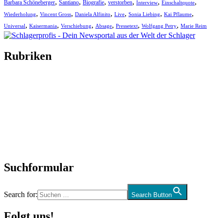
,
,
,
,
,
,
Barbara Schöneberger
Santiano
Biografie
verstorben
Interview
Einschaltquote
,
,
,
,
,
,
Wiederholung
Vincent Gross
Daniela Alfinito
Live
Sonia Liebing
Kai Pflaume
,
,
,
,
,
,
Universal
Kaisermania
Verschiebung
Absage
Pressetext
Wolfgang Petry
Marie Reim
Rubriken
Titelstory
SchlagerNews
Neuerscheinungen
Interviews
Biographien
CD-Rezension
Kolumne
Audio-Interviews
und mehr…
Suchformular
Search for:
Search Button
Folgt uns!