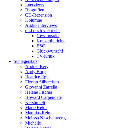
Interviews
Biografien
CD-Rezension
Kolumne
Audio-Interviews
und noch viel mehr
Gewinnspiel
Konzertberichte
ESC
Glückwunsch!
TV-Kritik
Schlagerstars
Andrea Berg
Andy Borg
Beatrice Egli
Florian Silbereisen
Giovanni Zarrella
Helene Fischer
Howard Carpendale
Kerstin Ott
Marie Reim
Matthias Reim
Melissa Naschenweng
Michelle