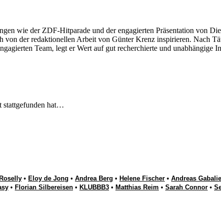
ngen wie der ZDF-Hitparade und der engagierten Präsentation von Die
 von der redaktionellen Arbeit von Günter Krenz inspirieren. Nach Tät
engagierten Team, legt er Wert auf gut recherchierte und unabhängige In
t stattgefunden hat…
Roselly
•
Eloy de Jong
•
Andrea Berg
•
Helene Fischer
•
Andreas Gabalie
asy
•
Florian Silbereisen
•
KLUBBB3
•
Matthias Reim
•
Sarah Connor
•
S