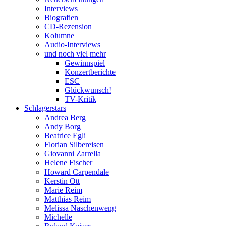
Interviews
Biografien
CD-Rezension
Kolumne
Audio-Interviews
und noch viel mehr
Gewinnspiel
Konzertberichte
ESC
Glückwunsch!
TV-Kritik
Schlagerstars
Andrea Berg
Andy Borg
Beatrice Egli
Florian Silbereisen
Giovanni Zarrella
Helene Fischer
Howard Carpendale
Kerstin Ott
Marie Reim
Matthias Reim
Melissa Naschenweng
Michelle