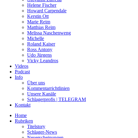
Helene Fischer
Howard Carpendale
Kerstin Ott
Marie Reim
Matthias Reim
Melissa Naschenweng
Michelle
Roland Kaiser
Ross Antony
Udo Jürgens
Vicky Leandros
Videos
Podcast
Info
Über uns
Kommentarrichtlinien
Unsere Kanäle
Schlagerprofis | TELEGRAM
Kontakt
Home
Rubriken
Titelstory
Schlager-News
Neuerscheinungen