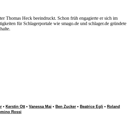
ter Thomas Heck beeindruckt. Schon früh engagierte er sich im
igkeiten für Schlagerportale wie smago.de und schlager.de gründete
halte.
r
•
Kerstin Ott
•
Vanessa Mai
•
Ben Zucker
•
Beatrice Egli
•
Roland
emino Rossi