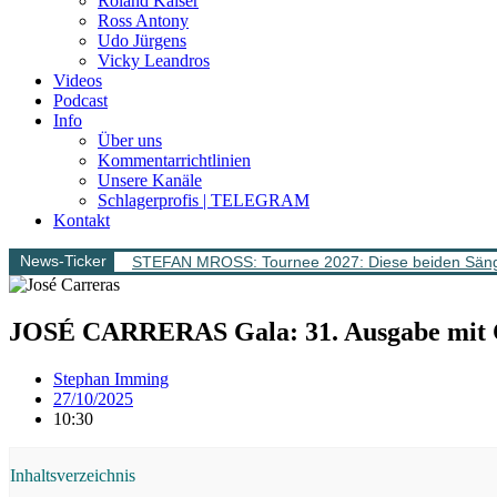
Roland Kaiser
Ross Antony
Udo Jürgens
Vicky Leandros
Videos
Podcast
Info
Über uns
Kommentarrichtlinien
Unsere Kanäle
Schlagerprofis | TELEGRAM
Kontakt
News-Ticker
STEFAN MROSS: Tournee 2027: Diese beiden Sänge
JOSÉ CARRERAS Gala: 31. Ausgabe mi
Stephan Imming
27/10/2025
10:30
Inhaltsverzeichnis