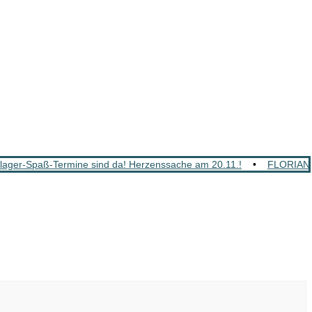
ger-Spaß-Termine sind da! Herzenssache am 20.11.!
•
FLORIAN 