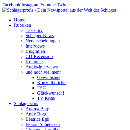
Zum
Facebook
Instagram
Youtube
Twitter
Inhalt
springen
Home
Rubriken
Titelstory
Schlager-News
Neuerscheinungen
Interviews
Biografien
CD-Rezension
Kolumne
Audio-Interviews
und noch viel mehr
Gewinnspiel
Konzertberichte
ESC
Glückwunsch!
TV-Kritik
Schlagerstars
Andrea Berg
Andy Borg
Beatrice Egli
Florian Silbereisen
Giovanni Zarrella