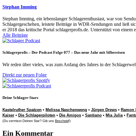
Stephan Imming
Stephan Imming, ein lebenslanger Schlagerenthusiast, war von Sendu
Schlagergeschehen, leistete Beiträge in WDR-Sendungen und ließ sich
er 2018 das kritische Portal schlagerprofis.de. Unterstützt von einem 
Alle Beiträge
Schlagerprofis – Der Podcast Folge 077 – Das neue Jahr mit Silbereisen
Wir reden über vieles, was zum Anfang des Jahres in der Schlagerwel
Direkt zur neuen Folge
Deine Schlager-Stars
Kastelruther Spatzen
•
Melissa Naschenweng
•
Jürgen Drews
•
Ramon 
Kaiser
•
Die Schlagerpiloten
•
Die Amigos
•
Santiano
•
Mia Julia
•
Fant
(Du vermisst Deinen Star? Gib uns
Bescheid
!)
Ein Kommentar