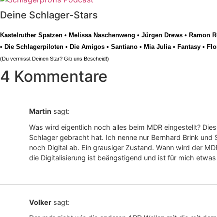
Deine Schlager-Stars
Kastelruther Spatzen
•
Melissa Naschenweng
•
Jürgen Drews
•
Ramon Ro
•
Die Schlagerpiloten
•
Die Amigos
•
Santiano
•
Mia Julia
•
Fantasy
•
Flo
(Du vermisst Deinen Star? Gib uns
Bescheid
!)
4 Kommentare
Martin
sagt:
Was wird eigentlich noch alles beim MDR eingestellt? Die
Schlager gebracht hat. Ich nenne nur Bernhard Brink und 
noch Digital ab. Ein grausiger Zustand. Wann wird der MDR
die Digitalisierung ist beängstigend und ist für mich etw
Volker
sagt: