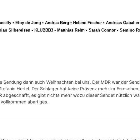
selly
•
Eloy de Jong
•
Andrea Berg
•
Helene Fischer
•
Andreas Gabalier
rian Silbereisen
•
KLUBBB3
•
Matthias Reim
•
Sarah Connor
•
Semino R
se Sendung dann auch Weihnachten bei uns. Der MDR war der Sender 
Stefanie Hertel. Der Schlager hat keine Präsenz mehr im Fernsehen.
 abgeschafft, es gibt nichts mehr wozu dieser Sendet nützlich wär
as vollkommen abartiges.