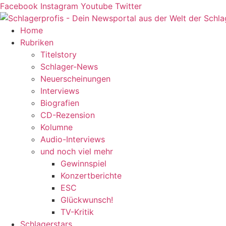
Zum
Facebook
Instagram
Youtube
Twitter
Inhalt
springen
Home
Rubriken
Titelstory
Schlager-News
Neuerscheinungen
Interviews
Biografien
CD-Rezension
Kolumne
Audio-Interviews
und noch viel mehr
Gewinnspiel
Konzertberichte
ESC
Glückwunsch!
TV-Kritik
Schlagerstars