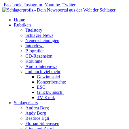
Zum
Facebook
Instagram
Youtube
Twitter
Inhalt
springen
Home
Rubriken
Titelstory
Schlager-News
Neuerscheinungen
Interviews
Biografien
CD-Rezension
Kolumne
Audio-Interviews
und noch viel mehr
Gewinnspiel
Konzertberichte
ESC
Glückwunsch!
TV-Kritik
Schlagerstars
Andrea Berg
Andy Borg
Beatrice Egli
Florian Silbereisen
Giovanni Zarrella