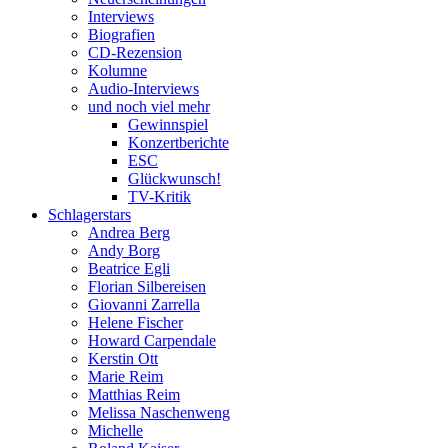
Interviews
Biografien
CD-Rezension
Kolumne
Audio-Interviews
und noch viel mehr
Gewinnspiel
Konzertberichte
ESC
Glückwunsch!
TV-Kritik
Schlagerstars
Andrea Berg
Andy Borg
Beatrice Egli
Florian Silbereisen
Giovanni Zarrella
Helene Fischer
Howard Carpendale
Kerstin Ott
Marie Reim
Matthias Reim
Melissa Naschenweng
Michelle