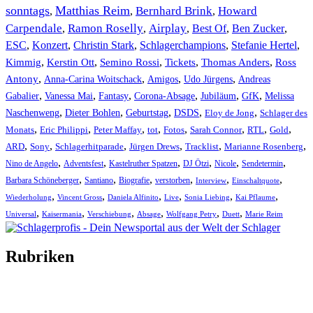
sonntags
Matthias Reim
Bernhard Brink
Howard
,
,
,
Carpendale
Ramon Roselly
Airplay
Best Of
Ben Zucker
,
,
,
,
,
ESC
,
Konzert
,
Christin Stark
,
Schlagerchampions
,
Stefanie Hertel
,
Kimmig
,
Kerstin Ott
,
,
,
,
Semino Rossi
Tickets
Thomas Anders
Ross
,
,
,
,
Antony
Anna-Carina Woitschack
Amigos
Udo Jürgens
Andreas
,
,
,
,
,
,
Gabalier
Vanessa Mai
Fantasy
Corona-Absage
Jubiläum
GfK
Melissa
,
,
,
,
,
Naschenweng
Dieter Bohlen
Geburtstag
DSDS
Eloy de Jong
Schlager des
,
,
,
,
,
,
,
,
Monats
Eric Philippi
Peter Maffay
tot
Fotos
Sarah Connor
RTL
Gold
,
,
,
,
,
,
ARD
Sony
Schlagerhitparade
Jürgen Drews
Tracklist
Marianne Rosenberg
,
,
,
,
,
,
Nino de Angelo
Adventsfest
Kastelruther Spatzen
DJ Ötzi
Nicole
Sendetermin
,
,
,
,
,
,
Barbara Schöneberger
Santiano
Biografie
verstorben
Interview
Einschaltquote
,
,
,
,
,
,
Wiederholung
Vincent Gross
Daniela Alfinito
Live
Sonia Liebing
Kai Pflaume
,
,
,
,
,
,
Universal
Kaisermania
Verschiebung
Absage
Wolfgang Petry
Duett
Marie Reim
Rubriken
Titelstory
SchlagerNews
Neuerscheinungen