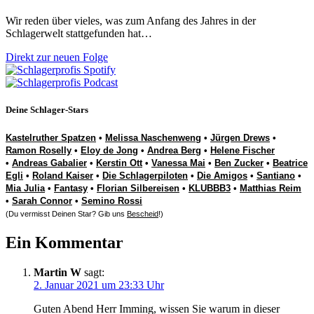
Wir reden über vieles, was zum Anfang des Jahres in der
Schlagerwelt stattgefunden hat…
Direkt zur neuen Folge
Deine Schlager-Stars
Kastelruther Spatzen
•
Melissa Naschenweng
•
Jürgen Drews
•
Ramon Roselly
•
Eloy de Jong
•
Andrea Berg
•
Helene Fischer
•
Andreas Gabalier
•
Kerstin Ott
•
Vanessa Mai
•
Ben Zucker
•
Beatrice
Egli
•
Roland Kaiser
•
Die Schlagerpiloten
•
Die Amigos
•
Santiano
•
Mia Julia
•
Fantasy
•
Florian Silbereisen
•
KLUBBB3
•
Matthias Reim
•
Sarah Connor
•
Semino Rossi
(Du vermisst Deinen Star? Gib uns
Bescheid
!)
Ein Kommentar
Martin W
sagt:
2. Januar 2021 um 23:33 Uhr
Guten Abend Herr Imming, wissen Sie warum in dieser