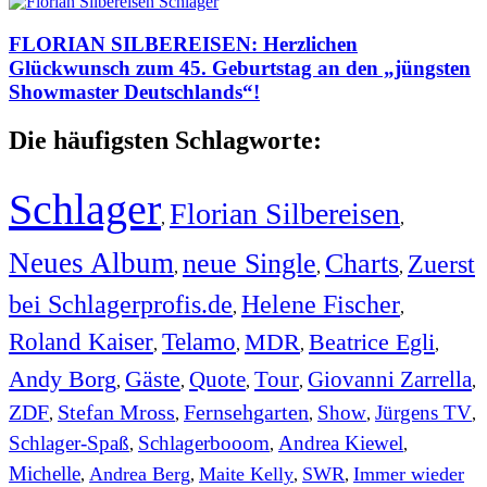
FLORIAN SILBEREISEN: Herzlichen
Glückwunsch zum 45. Geburtstag an den „jüngsten
Showmaster Deutschlands“!
Die häufigsten Schlagworte:
Schlager
Florian Silbereisen
,
,
Neues Album
neue Single
Charts
Zuerst
,
,
,
bei Schlagerprofis.de
Helene Fischer
,
,
Roland Kaiser
Telamo
MDR
Beatrice Egli
,
,
,
,
Andy Borg
Gäste
Quote
Tour
Giovanni Zarrella
,
,
,
,
,
ZDF
Stefan Mross
Fernsehgarten
Show
Jürgens TV
,
,
,
,
,
Schlager-Spaß
Schlagerbooom
Andrea Kiewel
,
,
,
Michelle
Andrea Berg
Maite Kelly
SWR
Immer wieder
,
,
,
,