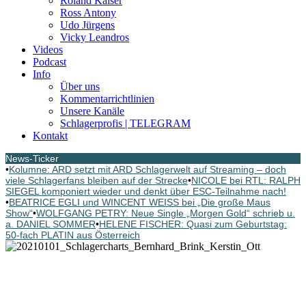
Roland Kaiser
Ross Antony
Udo Jürgens
Vicky Leandros
Videos
Podcast
Info
Über uns
Kommentarrichtlinien
Unsere Kanäle
Schlagerprofis | TELEGRAM
Kontakt
News-Ticker
•
Kolumne: ARD setzt mit ARD Schlagerwelt auf Streaming – doch
viele Schlagerfans bleiben auf der Strecke
•
NICOLE bei RTL: RALPH
SIEGEL komponiert wieder und denkt über ESC-Teilnahme nach!
•
BEATRICE EGLI und WINCENT WEISS bei „Die große Maus
Show“
•
WOLFGANG PETRY: Neue Single „Morgen Gold“ schrieb u.
a. DANIEL SOMMER
•
HELENE FISCHER: Quasi zum Geburtstag:
50-fach PLATIN aus Österreich