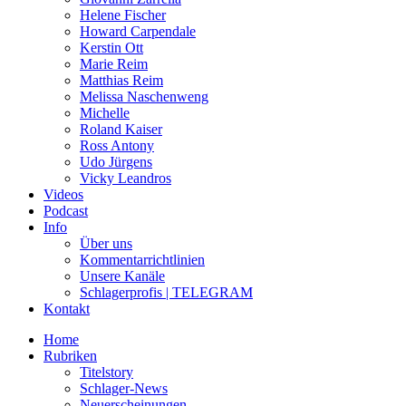
Helene Fischer
Howard Carpendale
Kerstin Ott
Marie Reim
Matthias Reim
Melissa Naschenweng
Michelle
Roland Kaiser
Ross Antony
Udo Jürgens
Vicky Leandros
Videos
Podcast
Info
Über uns
Kommentarrichtlinien
Unsere Kanäle
Schlagerprofis | TELEGRAM
Kontakt
Home
Rubriken
Titelstory
Schlager-News
Neuerscheinungen