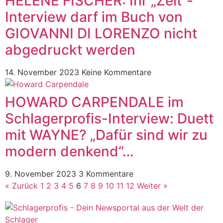
HELENE FISCHER: Ihr „Zeit“-
Interview darf im Buch von
GIOVANNI DI LORENZO nicht
abgedruckt werden
14. November 2023
Keine Kommentare
HOWARD CARPENDALE im
Schlagerprofis-Interview: Duett
mit WAYNE? „Dafür sind wir zu
modern denkend“…
9. November 2023
3 Kommentare
« Zurück
1
2
3
4
5
6
7
8
9
10
11
12
Weiter »