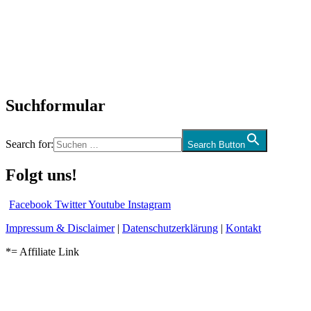
Neuerscheinungen
Interviews
Biographien
CD-Rezension
Kolumne
Audio-Interviews
und mehr…
Suchformular
Search for:
Search Button
Folgt uns!
Facebook
Twitter
Youtube
Instagram
Impressum & Disclaimer
|
Datenschutzerklärung
|
Kontakt
*= Affiliate Link