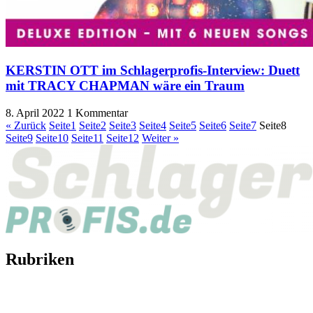
KERSTIN OTT im Schlagerprofis-Interview: Duett
mit TRACY CHAPMAN wäre ein Traum
8. April 2022
1 Kommentar
« Zurück
Seite
1
Seite
2
Seite
3
Seite
4
Seite
5
Seite
6
Seite
7
Seite
8
Seite
9
Seite
10
Seite
11
Seite
12
Weiter »
Rubriken
Titelstory
SchlagerNews