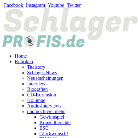
Zum
Facebook
Instagram
Youtube
Twitter
Inhalt
springen
Home
Rubriken
Titelstory
Schlager-News
Neuerscheinungen
Interviews
Biografien
CD-Rezension
Kolumne
Audio-Interviews
und noch viel mehr
Gewinnspiel
Konzertberichte
ESC
Glückwunsch!