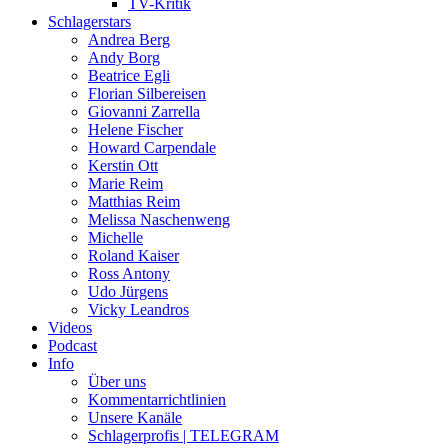
TV-Kritik
Schlagerstars
Andrea Berg
Andy Borg
Beatrice Egli
Florian Silbereisen
Giovanni Zarrella
Helene Fischer
Howard Carpendale
Kerstin Ott
Marie Reim
Matthias Reim
Melissa Naschenweng
Michelle
Roland Kaiser
Ross Antony
Udo Jürgens
Vicky Leandros
Videos
Podcast
Info
Über uns
Kommentarrichtlinien
Unsere Kanäle
Schlagerprofis | TELEGRAM