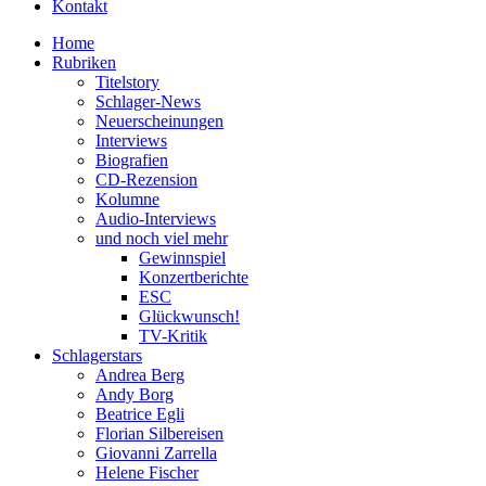
Kontakt
Home
Rubriken
Titelstory
Schlager-News
Neuerscheinungen
Interviews
Biografien
CD-Rezension
Kolumne
Audio-Interviews
und noch viel mehr
Gewinnspiel
Konzertberichte
ESC
Glückwunsch!
TV-Kritik
Schlagerstars
Andrea Berg
Andy Borg
Beatrice Egli
Florian Silbereisen
Giovanni Zarrella
Helene Fischer