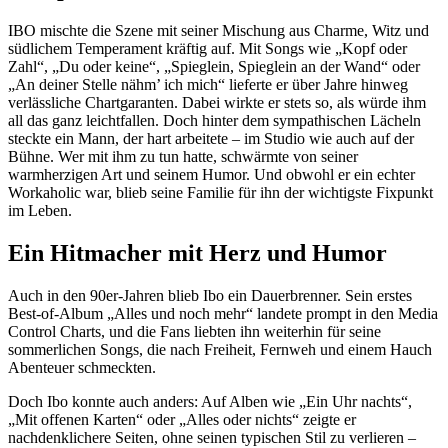
IBO mischte die Szene mit seiner Mischung aus Charme, Witz und
südlichem Temperament kräftig auf. Mit Songs wie „Kopf oder
Zahl“, „Du oder keine“, „Spieglein, Spieglein an der Wand“ oder
„An deiner Stelle nähm’ ich mich“ lieferte er über Jahre hinweg
verlässliche Chartgaranten. Dabei wirkte er stets so, als würde ihm
all das ganz leichtfallen. Doch hinter dem sympathischen Lächeln
steckte ein Mann, der hart arbeitete – im Studio wie auch auf der
Bühne. Wer mit ihm zu tun hatte, schwärmte von seiner
warmherzigen Art und seinem Humor. Und obwohl er ein echter
Workaholic war, blieb seine Familie für ihn der wichtigste Fixpunkt
im Leben.
Ein Hitmacher mit Herz und Humor
Auch in den 90er-Jahren blieb Ibo ein Dauerbrenner. Sein erstes
Best-of-Album „Alles und noch mehr“ landete prompt in den Media
Control Charts, und die Fans liebten ihn weiterhin für seine
sommerlichen Songs, die nach Freiheit, Fernweh und einem Hauch
Abenteuer schmeckten.
Doch Ibo konnte auch anders: Auf Alben wie „Ein Uhr nachts“,
„Mit offenen Karten“ oder „Alles oder nichts“ zeigte er
nachdenklichere Seiten, ohne seinen typischen Stil zu verlieren –