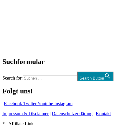
Titelstory
SchlagerNews
Neuerscheinungen
Interviews
Biographien
CD-Rezension
Kolumne
Audio-Interviews
und mehr…
Suchformular
Search for:
Search Button
Folgt uns!
Facebook
Twitter
Youtube
Instagram
Impressum & Disclaimer
|
Datenschutzerklärung
|
Kontakt
*= Affiliate Link