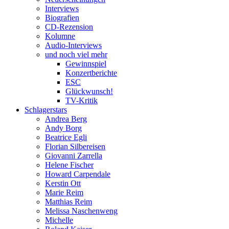
Interviews
Biografien
CD-Rezension
Kolumne
Audio-Interviews
und noch viel mehr
Gewinnspiel
Konzertberichte
ESC
Glückwunsch!
TV-Kritik
Schlagerstars
Andrea Berg
Andy Borg
Beatrice Egli
Florian Silbereisen
Giovanni Zarrella
Helene Fischer
Howard Carpendale
Kerstin Ott
Marie Reim
Matthias Reim
Melissa Naschenweng
Michelle