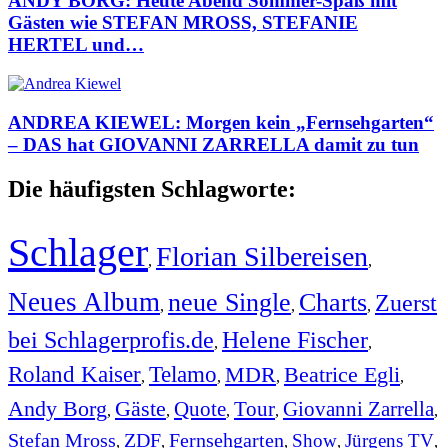
ANDY BORG: Heute Abend Sommer-Spaß mit
Gästen wie STEFAN MROSS, STEFANIE
HERTEL und…
ANDREA KIEWEL: Morgen kein „Fernsehgarten“
– DAS hat GIOVANNI ZARRELLA damit zu tun
Die häufigsten Schlagworte:
Schlager
Florian Silbereisen
,
,
Neues Album
neue Single
Charts
Zuerst
,
,
,
bei Schlagerprofis.de
Helene Fischer
,
,
Roland Kaiser
Telamo
MDR
Beatrice Egli
,
,
,
,
Andy Borg
Gäste
Quote
Tour
Giovanni Zarrella
,
,
,
,
,
Stefan Mross
ZDF
Fernsehgarten
Show
Jürgens TV
,
,
,
,
,