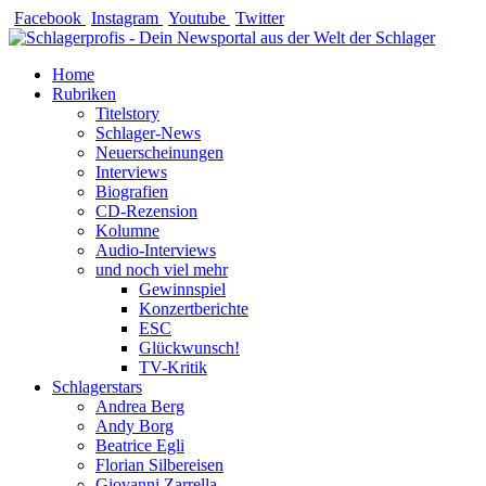
Zum
Facebook
Instagram
Youtube
Twitter
Inhalt
springen
Home
Rubriken
Titelstory
Schlager-News
Neuerscheinungen
Interviews
Biografien
CD-Rezension
Kolumne
Audio-Interviews
und noch viel mehr
Gewinnspiel
Konzertberichte
ESC
Glückwunsch!
TV-Kritik
Schlagerstars
Andrea Berg
Andy Borg
Beatrice Egli
Florian Silbereisen
Giovanni Zarrella