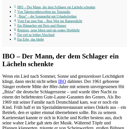
IBO – Der Mann, der dem Schlager ein Lächeln schenkte
Von Talentwettbewerben ins Tonstudio
„Ibiza“ – der Sommerhit mit Urlaubsfeeling
Vom Fan zum Star – Ibos Weg ins Rampenlicht
Ein Hitmacher mit Herz und Humor
Remixes, neue Ideen und ein spätes Highlight
Ein viel zu früher Abschied
Ein Erbe, das bleibt
IBO – Der Mann, der dem Schlager ein
Lächeln schenkte
Wenn ein Lied nach Sommer, Sonne und grenzenloser Leichtigkeit
klingt, dann steckt nicht selten
IBO
dahinter. Der 1961 geborene
Sänger eroberte Mitte der 80er-Jahre mit seinem unvergessenen Hit
„Ibiza“ die deutsche Schlagerszene – und wurde über Nacht zu
einem der beliebtesten Gute-Laune-Garanten des Genres. Als Ibo
1969 mit seiner Familie nach Deutschland kam, war er noch ein
Kind. Früh half er im Spezialitätenrestaurant seines Onkels aus – ein
Betrieb, den er später einmal übernehmen sollte. Bis zu seinem
Karrierestart kannte er sich in Küche und Keller bestens aus, doch
seine wahre Liebe galt stets der Musik. Während Töpfe und
Pfannen klapperten, träumte er von Scheinwerfern, großen Bühnen