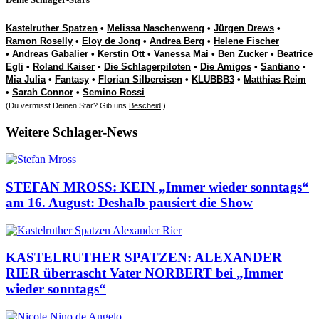
Kastelruther Spatzen
•
Melissa Naschenweng
•
Jürgen Drews
•
Ramon Roselly
•
Eloy de Jong
•
Andrea Berg
•
Helene Fischer
•
Andreas Gabalier
•
Kerstin Ott
•
Vanessa Mai
•
Ben Zucker
•
Beatrice
Egli
•
Roland Kaiser
•
Die Schlagerpiloten
•
Die Amigos
•
Santiano
•
Mia Julia
•
Fantasy
•
Florian Silbereisen
•
KLUBBB3
•
Matthias Reim
•
Sarah Connor
•
Semino Rossi
(Du vermisst Deinen Star? Gib uns
Bescheid
!)
Weitere Schlager-News
STEFAN MROSS: KEIN „Immer wieder sonntags“
am 16. August: Deshalb pausiert die Show
KASTELRUTHER SPATZEN: ALEXANDER
RIER überrascht Vater NORBERT bei „Immer
wieder sonntags“