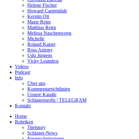
Helene Fischer
Howard Carpendale
Kerstin Ott
Marie Reim
Matthias Reim
Melissa Naschenweng
Michelle
Roland Kaiser
Ross Antony
Udo Jürgens
Vicky Leandros
Videos
Podcast
Info
Über uns
Kommentarrichtlinien
Unsere Kanäle
Schlagerprofis | TELEGRAM
Kontakt
Home
Rubriken
Titelstory
Schlager-News
Neuerscheinungen