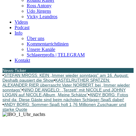
Roland Kaiser
Ross Antony
Udo Jürgens
Vicky Leandros
Videos
Podcast
Info
Über uns
Kommentarrichtlinien
Unsere Kanäle
Schlagerprofis | TELEGRAM
Kontakt
News-Ticker
•
STEFAN MROSS: KEIN „Immer wieder sonntags“ am 16. August:
Deshalb pausiert die Show
•
KASTELRUTHER SPATZEN:
ALEXANDER RIER überrascht Vater NORBERT bei „Immer wieder
sonntags“
•
NINO DE ANGELO: „Terzett“ mit NICOLE und JOHNY
LOGAN auf NICOLE-Album „Meine Schätze“
•
ANDY BORG: Fotos
sind da: Diese Gäste sind beim nächsten Schlager-Spaß dabei!
•
ANDY BORG: Sommer-Spaß holt 1,76 Millionen Zuschauer und
starke Quote