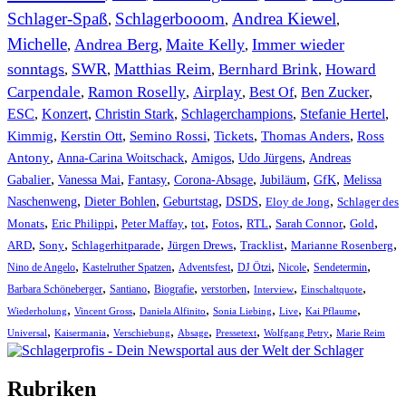
Schlager-Spaß
Schlagerbooom
Andrea Kiewel
,
,
,
Michelle
Andrea Berg
Maite Kelly
Immer wieder
,
,
,
sonntags
SWR
Matthias Reim
Bernhard Brink
Howard
,
,
,
,
Carpendale
Ramon Roselly
Airplay
Best Of
Ben Zucker
,
,
,
,
,
ESC
,
Konzert
,
Christin Stark
,
Schlagerchampions
,
Stefanie Hertel
,
Kimmig
,
Kerstin Ott
,
,
,
,
Semino Rossi
Tickets
Thomas Anders
Ross
,
,
,
,
Antony
Anna-Carina Woitschack
Amigos
Udo Jürgens
Andreas
,
,
,
,
,
,
Gabalier
Vanessa Mai
Fantasy
Corona-Absage
Jubiläum
GfK
Melissa
,
,
,
,
,
Naschenweng
Dieter Bohlen
Geburtstag
DSDS
Eloy de Jong
Schlager des
,
,
,
,
,
,
,
,
Monats
Eric Philippi
Peter Maffay
tot
Fotos
RTL
Sarah Connor
Gold
,
,
,
,
,
,
ARD
Sony
Schlagerhitparade
Jürgen Drews
Tracklist
Marianne Rosenberg
,
,
,
,
,
,
Nino de Angelo
Kastelruther Spatzen
Adventsfest
DJ Ötzi
Nicole
Sendetermin
,
,
,
,
,
,
Barbara Schöneberger
Santiano
Biografie
verstorben
Interview
Einschaltquote
,
,
,
,
,
,
Wiederholung
Vincent Gross
Daniela Alfinito
Sonia Liebing
Live
Kai Pflaume
,
,
,
,
,
,
Universal
Kaisermania
Verschiebung
Absage
Pressetext
Wolfgang Petry
Marie Reim
Rubriken